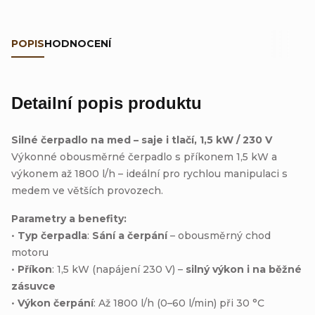
POPIS
HODNOCENÍ
Detailní popis produktu
Silné čerpadlo na med – saje i tlačí, 1,5 kW / 230 V
Výkonné obousměrné čerpadlo s příkonem 1,5 kW a
výkonem až 1800 l/h – ideální pro rychlou manipulaci s
medem ve větších provozech.
Parametry a benefity:
•
Typ čerpadla
:
Sání a čerpání
– obousměrný chod
motoru
•
Příkon
: 1,5 kW (napájení 230 V) –
silný výkon i na běžné
zásuvce
•
Výkon čerpání
: Až 1800 l/h (0–60 l/min) při 30 °C