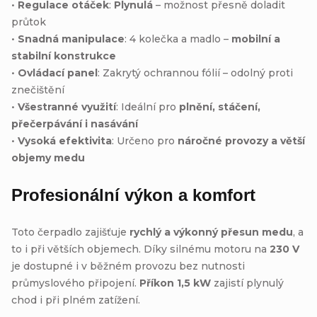
•
Regulace otáček
:
Plynulá
– možnost přesně doladit
průtok
•
Snadná manipulace
: 4 kolečka a madlo –
mobilní a
stabilní konstrukce
•
Ovládací panel
: Zakrytý ochrannou fólií – odolný proti
znečištění
•
Všestranné využití
: Ideální pro
plnění, stáčení,
přečerpávání i nasávání
•
Vysoká efektivita
: Určeno pro
náročné provozy a větší
objemy medu
Profesionální výkon a komfort
Toto čerpadlo zajišťuje
rychlý a výkonný přesun medu
, a
to i při větších objemech. Díky silnému motoru na
230 V
je dostupné i v běžném provozu bez nutnosti
průmyslového připojení.
Příkon 1,5 kW
zajistí plynulý
chod i při plném zatížení.