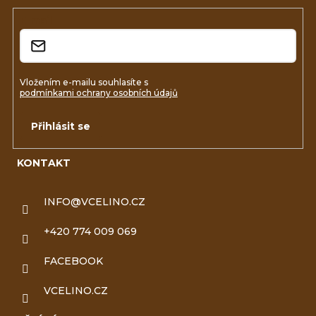
í
E-mail
Vložením e-mailu souhlasíte s
podmínkami ochrany osobních údajů
Přihlásit se
KONTAKT
INFO
@
VCELINO.CZ
+420 774 009 069
FACEBOOK
VCELINO.CZ