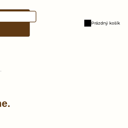
Prázdný košík
Nákupní
košík
me.