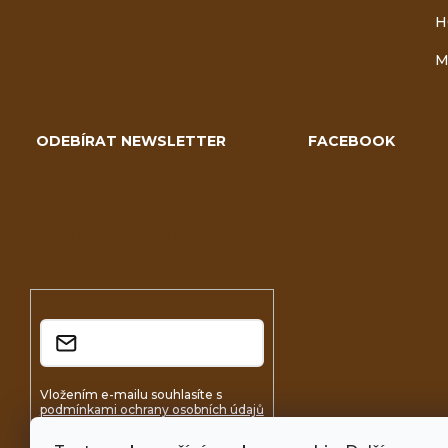
H
M
ODEBÍRAT NEWSLETTER
FACEBOOK
Vložte svůj e-mail a my vám
budeme zasílat informace o
nových produktech na našem e-
shopu.
E-mail
Vložením e-mailu souhlasíte s
podmínkami ochrany osobních údajů