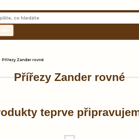
edat
Přířezy Zander rovné
Přířezy Zander rovné
odukty teprve připravuje