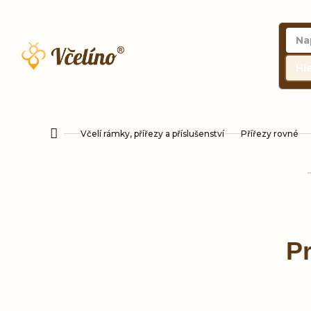
Přejít
na
obsah
Hl
Včelí rámky, přířezy a příslušenství
Přířezy rovné
Domů
Pr