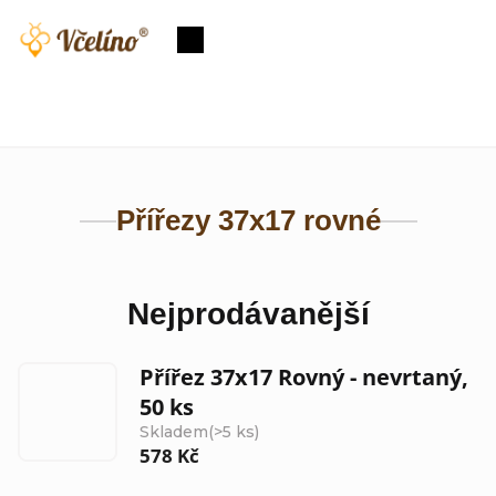
Přejít
na
Nákupní
obsah
košík
Přířezy 37x17 rovné
Nejprodávanější
Přířez 37x17 Rovný - nevrtaný,
50 ks
Skladem
(>5 ks)
578 Kč