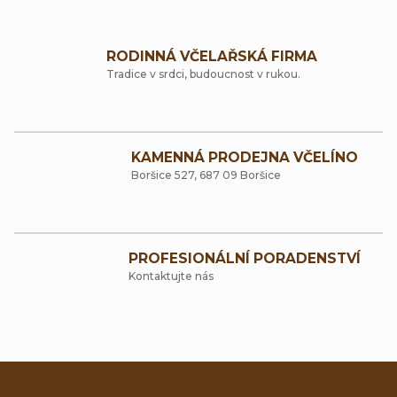
O
t
k
v
ů
t
RODINNÁ VČELAŘSKÁ FIRMA
l
Tradice v srdci, budoucnost v rukou.
ů
á
d
a
KAMENNÁ PRODEJNA VČELÍNO
Boršice 527, 687 09 Boršice
c
í
p
PROFESIONÁLNÍ PORADENSTVÍ
r
Kontaktujte nás
v
k
y
v