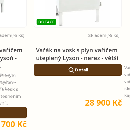
DOTACE
ladem
(>5 ks)
Skladem
(>5 ks)
 vařičem
Vařák na vosk s plyn vařičem
ysoň -
uteplený Lyson - nerez - větší
+
Va
Detail
rčené k
va
lynovým
vosku z
va
 Lysoň -
 Toto
id
na vosk s
kap
 těsněním
28 900 Kč
ní...
 700 Kč