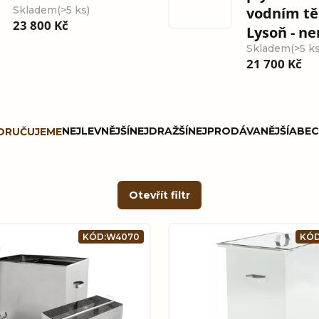
Skladem
(>5 ks)
vodním t
23 800 Kč
Lysoň - ner
Skladem
(>5 ks
21 700 Kč
NEJLEVNĚJŠÍ
NEJDRAŽŠÍ
NEJPRODÁVANĚJŠÍ
ABEC
ORUČUJEME
Otevřít filtr
KÓD:
W4070
KÓD