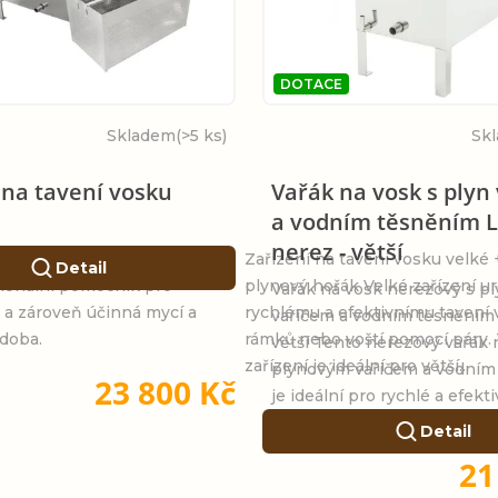
DOTACE
Skladem
(>5 ks)
Sk
 na tavení vosku
Vařák na vosk s plyn
a vodním těsněním L
nerez - větší
rezový vařák na vosk 50
Zařízení na tavení vosku velké 
Detail
sionální pomocník pro
plynový hořák Velké zařízení u
Vařák na vosk nerezový s p
 a zároveň účinná mycí a
rychlému a efektivnímu tavení 
vařičem a vodním těsněním
doba.
rámků nebo voští pomocí páry.
větší Tento nerezový vařák 
zařízení je ideální pro větší...
plynovým vařičem a vodním
23 800 Kč
je ideální pro rychlé a efektiv
Detail
21