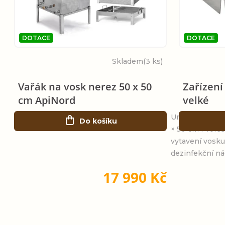
p
i
r
s
DOTACE
DOTACE
o
Skladem
(3 ks)
p
d
Vařák na vosk nerez 50 x 50
Zařízení
r
cm ApiNord
velké
u
o
Univerzální ne
Do košíku
k
× 50 cm Profe
d
vytavení vosku
t
dezinfekční ná
u
17 990 Kč
ů
k
t