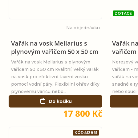
DOTACE
Na objednávku
Vařák na vosk Mellarius s
Vařák na
plynovým vařičem 50 x 50 cm
vařičem 
Vařák na vosk Mellarius s plynovým
Nerezový v
vařičem 50 x 50 cm Kvalitní, velký vařák
vařičem - m
na vosk pro efektivní tavení vosku
vařák na v
pomocí vodní páry. Flexibilní ohřev díky
snadné a ry
plynovému vařiču nebo...
nebo souší –
Do košíku
17 800 Kč
KÓD:
M3861