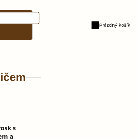
Prázdný košík
Nákupní
košík
řičem
osk s
čem a