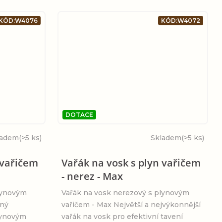
KÓD:
W4076
KÓD:
W4072
DOTACE
ladem
(>5 ks)
Skladem
(>5 ks)
 vařičem
Vařák na vosk s plyn vařičem
- nerez - Max
lynovým
Vařák na vosk nerezový s plynovým
nný
vařičem - Max Největší a nejvýkonnější
lynovým
vařák na vosk pro efektivní tavení