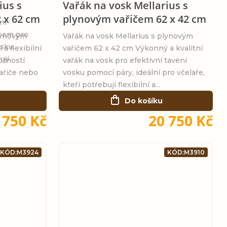
ius s
Vařák na vosk Mellarius s
 x 62 cm
plynovým vařičem 62 x 42 cm
ní
isem pro
plynovým
Vařák na vosk Mellarius s plynovým
osku.
a flexibilní
vařičem 62 x 42 cm Výkonný a kvalitní
ují
ožností
vařák na vosk pro efektivní tavení
ařiče nebo
vosku pomocí páry, ideální pro včelaře,
kteří potřebují flexibilní a...
Do košíku
 750 Kč
20 750 Kč
KÓD:
M3924
KÓD:
M3910