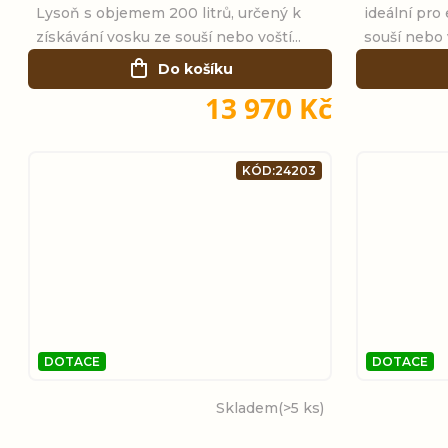
Lysoň s objemem 200 litrů, určený k
ideální pro
získávání vosku ze souší nebo voští...
souší nebo 
Do košíku
13 970 Kč
KÓD:
24203
DOTACE
DOTACE
Skladem
(>5 ks)