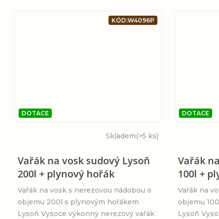
ů
KÓD:
W4096P
DOTACE
DOTACE
Skladem
(>5 ks)
Vařák na vosk sudový Lysoň
Vařák na
200l + plynový hořák
100l + p
Vařák na vosk s nerezovou nádobou o
Vařák na v
objemu 200l s plynovým hořákem
objemu 100
Lysoň Vysoce výkonný nerezový vařák
Lysoň Vyso