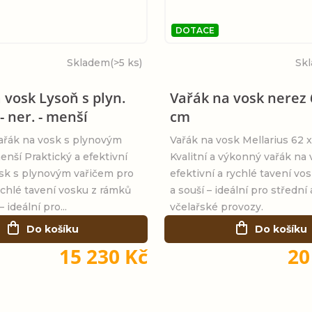
DOTACE
Skladem
(>5 ks)
Sk
 vosk Lysoň s plyn.
Vařák na vosk nerez 
- ner. - menší
cm
ařák na vosk s plynovým
Vařák na vosk Mellarius 62 
enší Praktický a efektivní
Kvalitní a výkonný vařák na
osk s plynovým vařičem pro
efektivní a rychlé tavení vo
chlé tavení vosku z rámků
a souší – ideální pro střední
 ideální pro...
včelařské provozy.
Do košíku
Do košíku
15 230 Kč
20