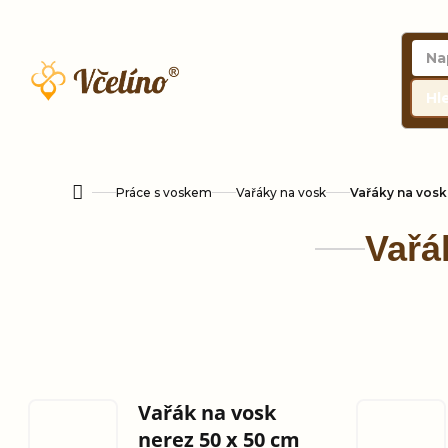
Přejít
na
obsah
Hl
Práce s voskem
Vařáky na vosk
Vařáky na vosk
Domů
Vařá
Vařák na vosk
nerez 50 x 50 cm