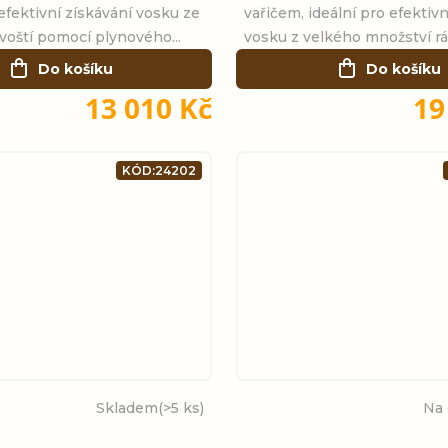
 efektivní získávání vosku ze
vařičem, ideální pro efektivn
voští pomocí plynového...
vosku z velkého množství rá
Do košíku
Do košíku
13 010 Kč
19
KÓD:
24202
Skladem
(>5 ks)
Na