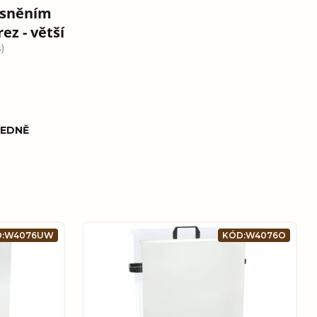
ěsněním
ez - větší
)
EDNĚ
:
W4076UW
KÓD:
W4076O