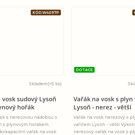
KÓD:
W4097P
DOTACE
Skladem
(>5 ks)
Sk
 vosk sudový Lysoň
Vařák na vosk s plyn
lynový hořák
Lysoň - nerez - větší
osk s nerezovou nádobou o
Vařák na vosk nerezový s p
l s plynovým hořákem
vařičem Lysoň - větší Výko
kokapacitní vařák na vosk
nerezový vařák na vosk s p