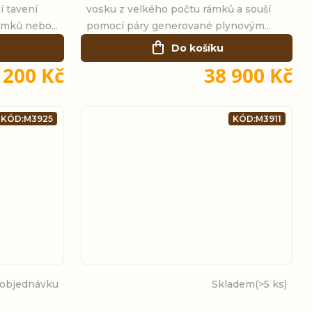
í tavení
vosku z velkého počtu rámků a souší
mků nebo...
pomocí páry generované plynovým...
Do košíku
 200 Kč
38 900 Kč
KÓD:
M3925
KÓD:
M3911
 objednávku
Skladem
(>5 ks)