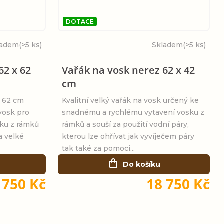
DOTACE
ladem
(>5 ks)
Skladem
(>5 ks)
62 x 62
Vařák na vosk nerez 62 x 42
cm
x 62 cm
Kvalitní velký vařák na vosk určený ke
 vosk pro
snadnému a rychlému vytavení vosku z
sku z rámků
rámků a souší za použití vodní páry,
 a velké
kterou lze ohřívat jak vyvíječem páry
tak také za pomoci...
Do košíku
 750 Kč
18 750 Kč