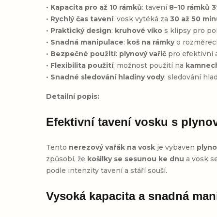
•
Kapacita pro až 10 rámků
: tavení
8–10 rámků 
•
Rychlý čas tavení
: vosk vytéká za
30 až 50 min
•
Praktický design
:
kruhové víko
s klipsy pro p
•
Snadná manipulace
:
koš na rámky
o rozměre
•
Bezpečné použití
:
plynový vařič
pro efektivní
•
Flexibilita použití
: možnost použití na
kamnech
•
Snadné sledování hladiny vody
: sledování hl
Detailní popis:
Efektivní tavení vosku s plyn
Tento
nerezový vařák na vosk
je vybaven
plyn
způsobí, že
košilky se sesunou ke dnu
a vosk se
podle intenzity tavení a stáří souší.
Vysoká kapacita a snadná man