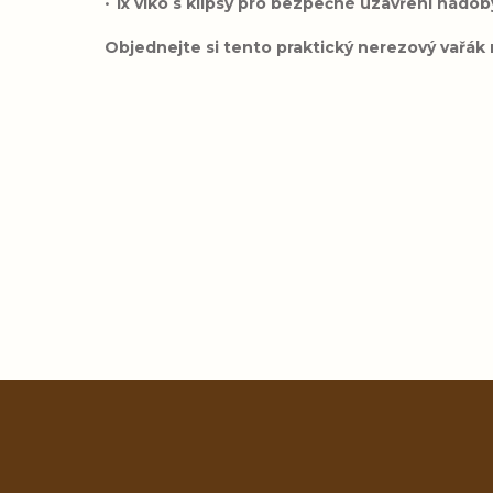
•
1x víko s klipsy pro bezpečné uzavření nádob
Objednejte si tento praktický nerezový vařák
Přidat hodnocení
Z