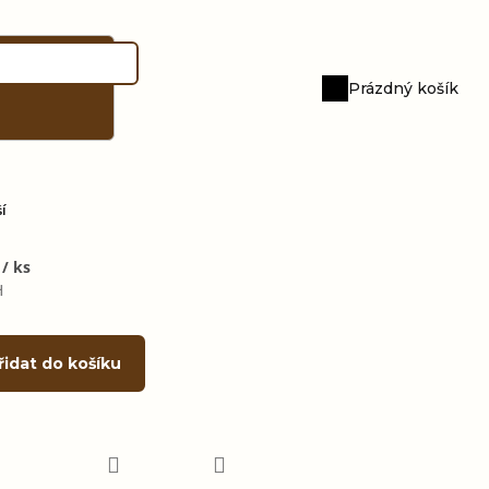
Prázdný košík
Nákupní
košík
í
č
/ ks
H
řidat do košíku