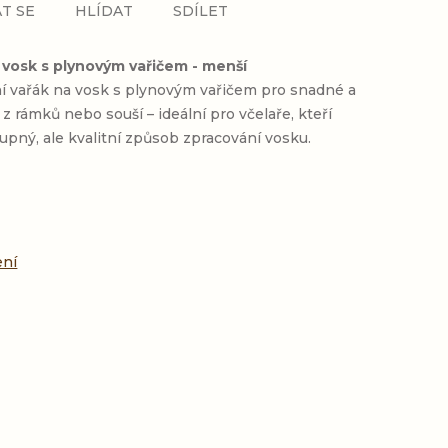
T SE
HLÍDAT
SDÍLET
 vosk s plynovým vařičem - menší
ní vařák na vosk s plynovým vařičem pro snadné a
z rámků nebo souší – ideální pro včelaře, kteří
upný, ale kvalitní způsob zpracování vosku.
:
ení