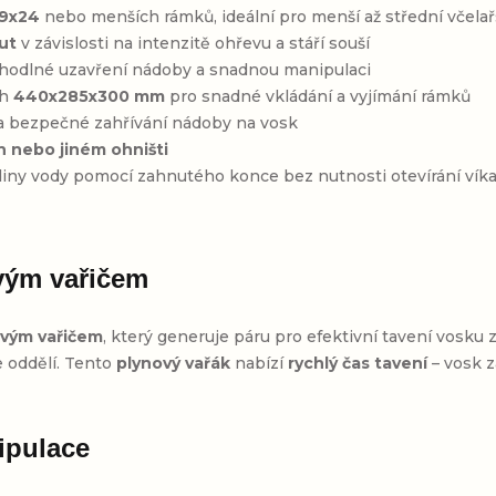
39x24
nebo menších rámků, ideální pro menší až střední včela
ut
v závislosti na intenzitě ohřevu a stáří souší
ohodlné uzavření nádoby a snadnou manipulaci
ch
440x285x300 mm
pro snadné vkládání a vyjímání rámků
 a bezpečné zahřívání nádoby na vosk
 nebo jiném ohništi
adiny vody pomocí zahnutého konce bez nutnosti otevírání vík
ovým vařičem
ovým vařičem
, který generuje páru pro efektivní tavení vosku 
 oddělí. Tento
plynový vařák
nabízí
rychlý čas tavení
– vosk z
ipulace