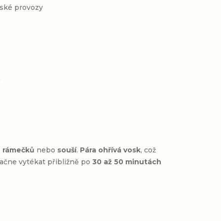
řské provozy
a
z
rámečků
nebo
souší
.
Pára ohřívá vosk
, což
ačne vytékat přibližně po
30 až 50 minutách