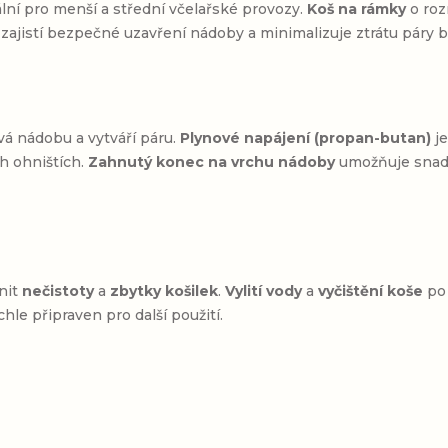
eální pro menší a střední včelařské provozy.
Koš na rámky
o ro
zajistí bezpečné uzavření nádoby a minimalizuje ztrátu páry 
á nádobu a vytváří páru.
Plynové napájení (propan-butan)
je
h ohništích.
Zahnutý konec na vrchu nádoby
umožňuje snad
anit
nečistoty
a
zbytky košilek
.
Vylití vody
a
vyčištění koše
po 
chle připraven pro další použití.