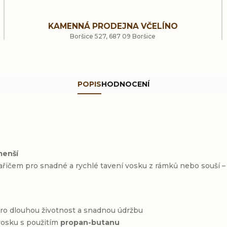
KAMENNÁ PRODEJNA VČELÍNO
Boršice 527, 687 09 Boršice
POPIS
HODNOCENÍ
menší
ařičem pro snadné a rychlé tavení vosku z rámků nebo souší – i
 pro dlouhou životnost a snadnou údržbu
 vosku s použitím
propan-butanu