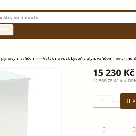
edat
s plynovým vařičem
Vařák na vosk Lysoň s plyn. vařičem - ner. - menš
15 230 K
12 586,78 Kč bez DP
Měrná
cena:
P