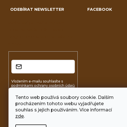
ODEBÍRAT NEWSLETTER
FACEBOOK
Vložte svůj e-mail a my vám
budeme zasílat informace o
nových produktech na našem e-
shopu.
E-mail
Vložením e-mailu souhlasíte s
podmínkami ochrany osobních údajů
Tento web používá soubory cookie. Dalším
Přihlásit se
procházením tohoto webu vyjadřujete
souhlas s jejich používáním. Více informací
zde
.