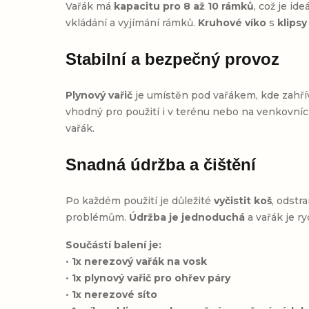
Vařák má
kapacitu pro 8 až 10 rámků
, což je id
vkládání a vyjímání rámků.
Kruhové víko
s
klipsy
Stabilní a bezpečný provoz
Plynový vařič
je umístěn pod vařákem, kde zahřív
vhodný pro použití i v terénu nebo na venkovníc
vařák.
Snadná údržba a čištění
Po každém použití je důležité
vyčistit koš
, odstr
problémům.
Údržba je jednoduchá
a vařák je ry
Součástí balení je:
•
1x nerezový vařák na vosk
•
1x plynový vařič pro ohřev páry
•
1x nerezové síto