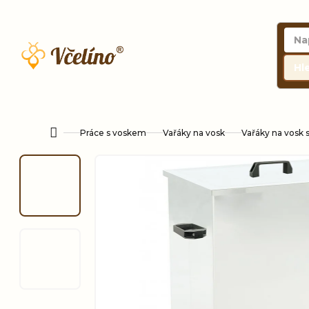
Přejít
na
obsah
Hl
Práce s voskem
Vařáky na vosk
Vařáky na vosk 
Domů