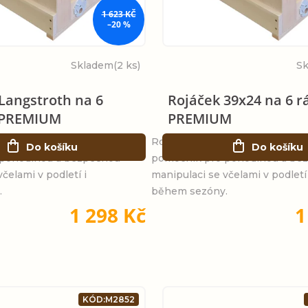
1 623 KČ
–20 %
Skladem
(2 ks)
S
Langstroth na 6
Rojáček 39x24 na 6 r
 PREMIUM
PREMIUM
l na 6 rámkůIdeální
Rojáček Langstroth na 6 rámků
Do košíku
Do košíku
 pohodlnou a bezpečnou
pomocník pro pohodlnou a be
čelami v podletí i
manipulaci se včelami v podletí 
.
během sezóny.
1 298 Kč
1
KÓD:
M2852