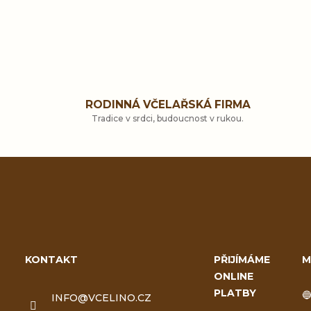
RODINNÁ VČELAŘSKÁ FIRMA
Tradice v srdci, budoucnost v rukou.
Z
á
KONTAKT
PŘIJÍMÁME
M
ONLINE
p
PLATBY

INFO
@
VCELINO.CZ