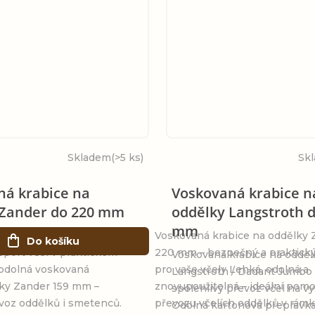
Skladem
(>5 ks)
Sk
ná krabice na
Voskovaná krabice n
 Zander do 220 mm
oddělky Langstroth d
mm
ice na oddělky Zander –
Voskovaná krabice na oddělky 
Do košíku
port včel v praktickém
220 mm – bezpečný a praktický
Voskovaná krabice na odděl
 odolná voskovaná
pro vaše včely Lehká, odolná a
Langstroth / Dadant Jumbo 
mky Zander 159 mm –
znovupoužitelná – ideální pomo
spolehlivý převoz včel na v
evoz oddělků i smetenců.
převozu včelích oddělků v rámko
Odolná kartonová přepravka