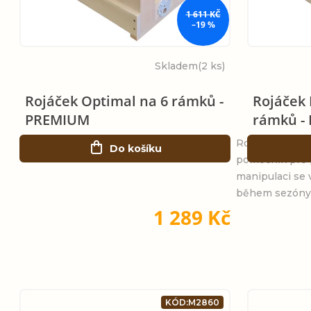
i
1 611 KČ
r
–19 %
s
o
Skladem
(2 ks)
p
d
Rojáček Optimal na 6 rámků -
Rojáček 
r
PREMIUM
rámků -
u
o
Rojáček Optima
Do košíku
k
pomocník pro
d
manipulaci se v
t
během sezóny
u
1 289 Kč
ů
k
t
KÓD:
M2860