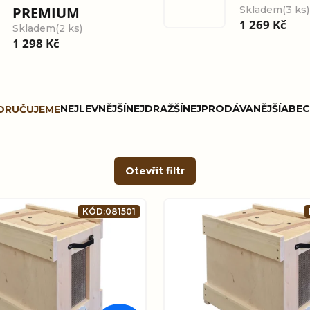
PREMIUM
Skladem
(3 ks)
1 269 Kč
Skladem
(2 ks)
1 298 Kč
NEJLEVNĚJŠÍ
NEJDRAŽŠÍ
NEJPRODÁVANĚJŠÍ
ABEC
ORUČUJEME
Otevřít filtr
KÓD:
081501