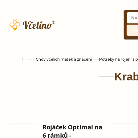
Přejít
na
obsah
Hl
Chov včelích matek a značení
Potřeby na rojení a 
Domů
Krab
Rojáček Optimal na
6 rámků -