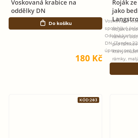
Voskovaná krabice na
Roják ze
oddělky DN
jako bed
Langstr
Voskovaná kra
Do košíku
spolehlivé řeše
Roják ze so
Odolná karton
rámky i odc
DN (Zander 22
pro rámkov
úpravou pro be
který můžet
180 Kč
rámky, malý
KÓD:
283