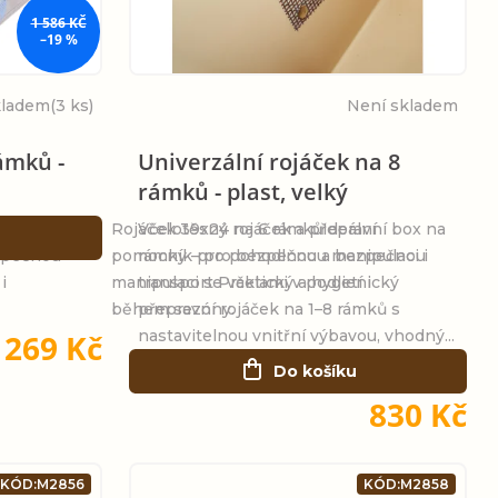
1 586 KČ
–19 %
kladem
(3 ks)
Není skladem
ámků -
Univerzální rojáček na 8
rámků - plast, velký
Ideální
Rojáček 39x24 na 6 rámkůIdeální
Včelotěsný rojáček a přepravní box na
zpečnou
pomocník pro pohodlnou a bezpečnou
rámky – pro bezpečnou manipulaci i
i
manipulaci se včelami v podletí i
transport Praktický a hygienický
během sezóny.
přepravní rojáček na 1–8 rámků s
nastavitelnou vnitřní výbavou, vhodný...
 269 Kč
Do košíku
830 Kč
KÓD:
M2856
KÓD:
M2858