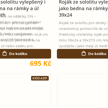
 sololitu vylepšený i
Roják ze sololitu vyl
na na rámky a úl
jako bedna na rámky
oth
39x24
bice na oddělky DN –
ní pro převoz i ustájení
lolitu – pro Langstroth
Roják ze sololitu pro rámky 
ová krabice na pět rámků
hyt rojů Univerzální roják
víceúčelový pomocník do vč
3 mm) s voskovou
ou míru Langstroth 44,8 cm,
Praktický včelařský roják p
zpečný transport a...
e využít jako bednu na
míru 39x24 a 39x27,5 cm, k
 úl nebo sádku pro...
využijete i jako malý úl, bedn
Do košíku
Do košíku
695 Kč
KÓD:
4251