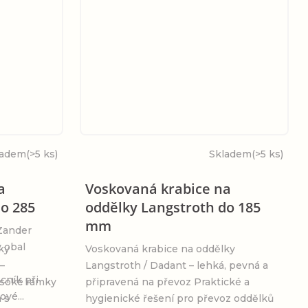
ladem
(>5 ks)
Skladem
(>5 ks)
a
Voskovaná krabice na
o 285
oddělky Langstroth do 185
mm
Zander
 obal
ky
Voskovaná krabice na oddělky
–
Langstroth / Dadant – lehká, pevná a
cník při
ysoké rámky
připravená na převoz Praktické a
vé...
 s
hygienické řešení pro převoz oddělků