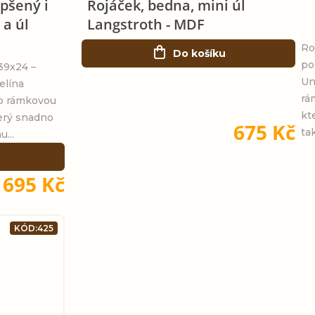
epšený i
Rojáček, bedna, mini úl
 a úl
Langstroth - MDF
Ro
Do košíku
po
39x24 –
Un
elína
rá
ro rámkovou
kt
terý snadno
675 Kč
tak
u...
695 Kč
KÓD:
425