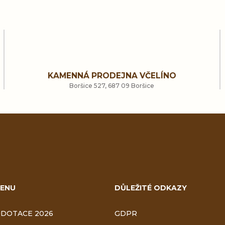
O
v
l
KAMENNÁ PRODEJNA VČELÍNO
á
Boršice 527, 687 09 Boršice
d
a
c
í
ENU
DŮLEŽITÉ ODKAZY
p
r
DOTACE 2026
GDPR