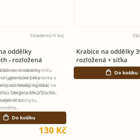
Skladem
(>5 ks)
Sk
na oddělky
Krabice na oddělky 39
th - rozložená
rozložená + síťka
jáček na rámkovou míru
krabice na oddělky
Do košíku
na i provizorní úl v
– hygienická přepravka s
ený včelařský rojáček
otností Praktický obal na
íru 39x24 a 39x27,5 cm,
lků Langstroth 2/3 a 3/4,
nejen k odchytu...
 odolného
nného...
Do košíku
130 Kč