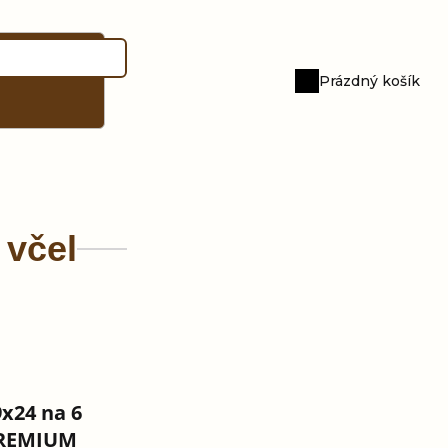
Prázdný košík
Nákupní
košík
 včel
9x24 na 6
PREMIUM