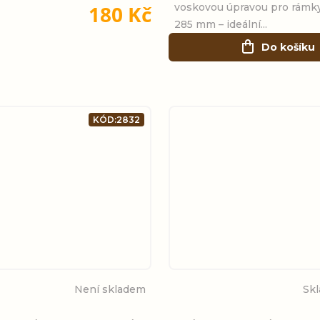
180 Kč
voskovou úpravou pro rámky
285 mm – ideální...
Do košíku
KÓD:
2832
Není skladem
Sk