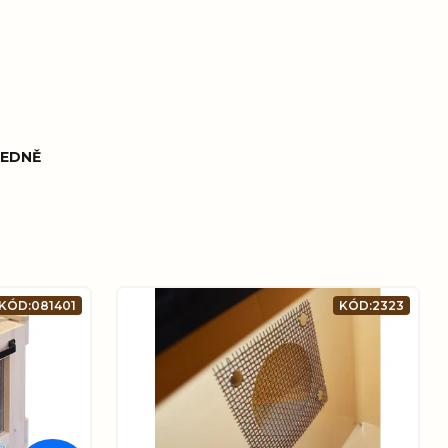
EDNĚ
KÓD:
081401
KÓD:
2323