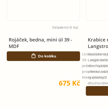
Skladem
(>5 ks)
Rojáček, bedna, mini úl 39 -
Krabice 
MDF
Langstro
Univerzální ro
Rozložená 
Do košíku
39 – roják, bed
Langstroth 
jednom Vylepš
dlouhou živ
pro rámkovou m
převoz oddě
který poslouží 
vyrobený z
675 Kč
dlouhovláke