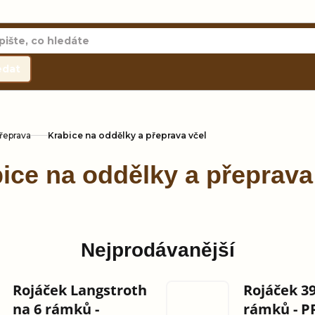
edat
přeprava
Krabice na oddělky a přeprava včel
ice na oddělky a přeprava
Nejprodávanější
Rojáček Langstroth
Rojáček 3
na 6 rámků -
rámků - 