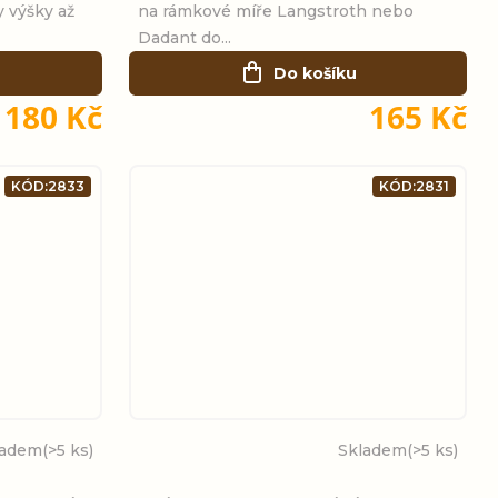
 výšky až
na rámkové míře Langstroth nebo
Dadant do...
Do košíku
180 Kč
165 Kč
KÓD:
2833
KÓD:
2831
ladem
(>5 ks)
Skladem
(>5 ks)