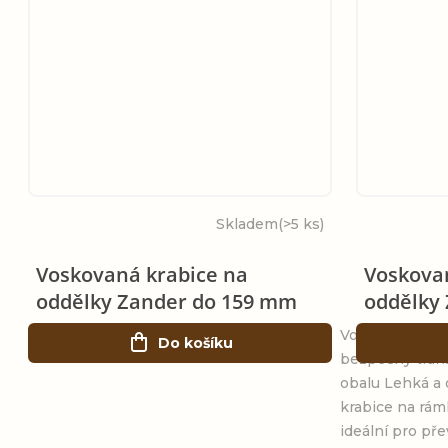
ů
Skladem
(>5 ks)
Voskovaná krabice na
Voskova
oddělky Zander do 159 mm
oddělky
Voskovaná krab
Do košíku
bezpečný trans
obalu Lehká a
krabice na rá
ideální pro př