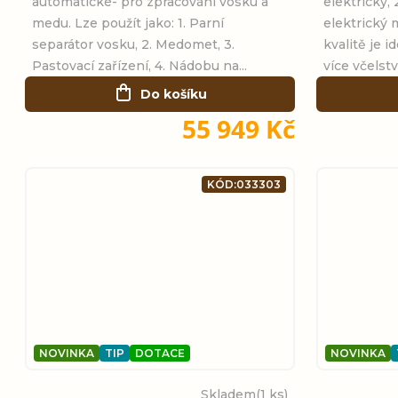
k
automatické- pro zpracování vosku a
elektrický, 
d
medu. Lze použít jako: 1. Parní
elektrický
t
separátor vosku, 2. Medomet, 3.
kvalitě je i
u
Pastovací zařízení, 4. Nádobu na...
více včelstv
ů
Do košíku
k
55 949 Kč
t
KÓD:
033303
ů
NOVINKA
TIP
DOTACE
NOVINKA
Skladem
(1 ks)