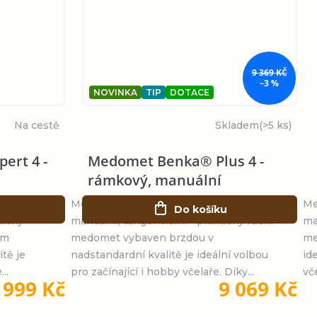
9 369 KČ
–3 %
NOVINKA
TIP
DOTACE
Na cestě
Skladem
(>5 ks)
ert 4 -
Medomet Benka® Plus 4 -
rámkový, manuální
ámkový,
Medomet Benka® Expert 4 - rámkový,
Me
Do košíku
tický
manuální, tangenciální - praktický ruční
ma
ým
medomet vybaven brzdou v
me
tě je
nadstandardní kvalitě je ideální volbou
id
..
pro začínající i hobby včelaře. Díky...
vč
 999 Kč
9 069 Kč