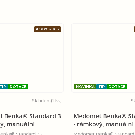
KÓD:
031103
TIP
DOTACE
NOVINKA
TIP
DOTACE
Skladem
(1 ks)
S
 Benka® Standard 3
Medomet Benka® St
vý, manuální
- rámkový, manuální
nka® Standard 3 -
Medomet Benka® Standard 