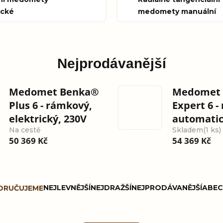
ické
medomety manuální
Nejprodávanější
Medomet Benka®
Medomet
Plus 6 - rámkový,
Expert 6 -
elektrický, 230V
automatic
Na cestě
Skladem
(1 ks)
50 369 Kč
54 369 Kč
NEJLEVNĚJŠÍ
NEJDRAŽŠÍ
NEJPRODÁVANĚJŠÍ
ABEC
ORUČUJEME