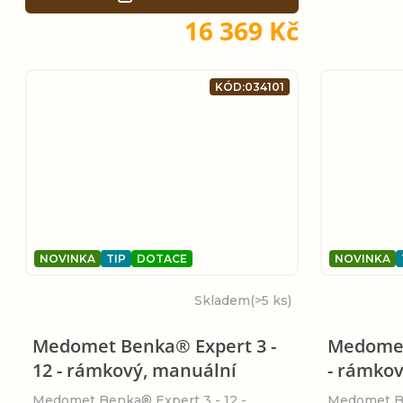
16 369 Kč
KÓD:
034101
NOVINKA
TIP
DOTACE
NOVINKA
Skladem
(>5 ks)
Medomet Benka® Expert 3 -
Medomet
12 - rámkový, manuální
- rámko
Medomet Benka® Expert 3 - 12 -
Medomet Be