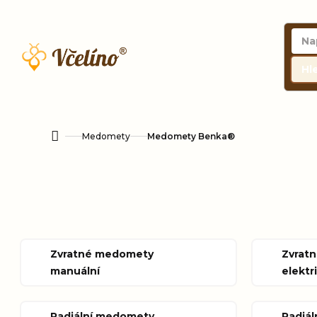
Přejít
na
obsah
Hl
Medomety
Medomety Benka®
Domů
Zvratné medomety
Zvrat
manuální
elektr
Radiální medomety
Radiá