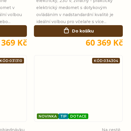
plně
elektrický, 230 V, zvratný - praktický
domet v
elektrický medomet s dotykovým
ální volbou
ovládáním v nadstandardní kvalitě je
ebo...
ideální volbou pro včelaře s více...
Do košíku
 369 Kč
60 369 Kč
KÓD:
031310
KÓD:
034304
NOVINKA
TIP
DOTACE
 objednávku
Na cestě