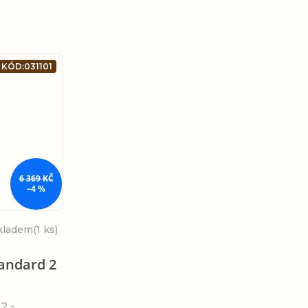
KÓD:
031101
6 369 KČ
–4 %
kladem
(1 ks)
andard 2
2 -