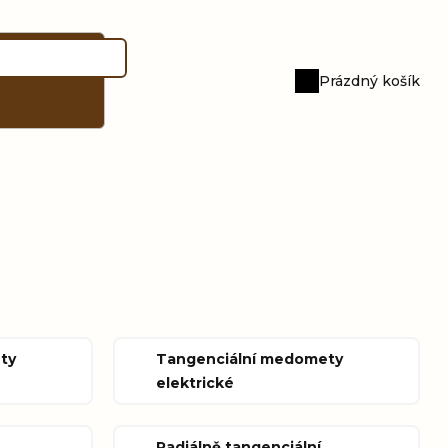
Prázdný košík
Nákupní
košík
ty
Tangenciální medomety
elektrické
Radiálně tangenciální