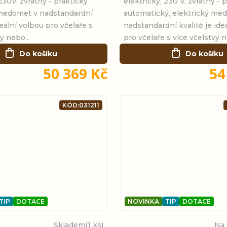
230V, zvratný - praktický
elektrický, 230 V, zvratný - 
 medomet v nadstandardní
automatický, elektrický me
deální volbou pro včelaře s
nadstandardní kvalitě je ide
y nebo...
pro včelaře s více včelstvy n
Do košíku
Do košíku
50 369 Kč
54
KÓD:
031211
TIP
DOTACE
NOVINKA
TIP
DOTACE
Skladem
(1 ks)
Na