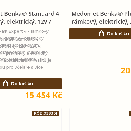
 Benka® Standard 4
Medomet Benka® Plu
, elektrický, 12V /
rámkový, elektrický,
® Expert 4 - rámkový,
Do košíku
V, zvratný - praktický
nka® Standard 4 -
domet s dotykovým
ektrický, 12V / 230V,
dstandardní kvalitě je
í - praktický elektrický
ro včelaře s více...
nadstandardní kvalitě je
20
ou pro včelaře s více
Do košíku
15 454 Kč
KÓD:
033301