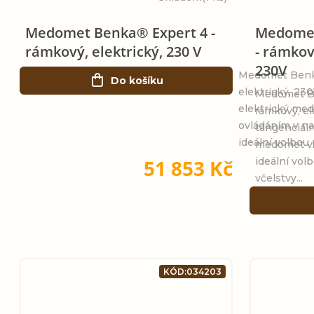
Medomet Benka® Expert 4 -
Medomet
rámkový, elektrický, 230 V
- rámkový
230V
Medomet Benka
Do košíku
elektrický, 230
Medomet Be
elektrický me
rámkový, el
ovládáním v na
tangenciáln
ideální volbou p
medomet v 
51 853 Kč
ideální volb
včelstvy...
KÓD:
034203