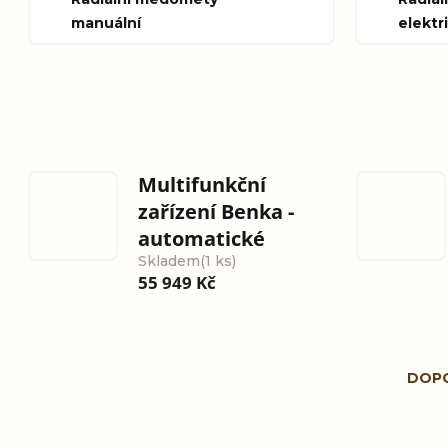
manuální
elektr
Multifunkční
zařízení Benka -
automatické
Skladem
(1 ks)
55 949 Kč
Ř
DOP
a