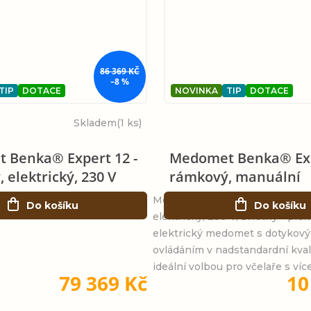
86 369 KČ
–8 %
TIP
DOTACE
NOVINKA
TIP
DOTACE
Skladem
(1 ks)
 Benka® Expert 12 -
Medomet Benka® Exp
 elektrický, 230 V
rámkový, manuální
Medomet Benka® Expert 12 - r
Do košíku
Do košíku
elektrický, 230 V, zvratný - prak
elektrický medomet s dotykov
ovládáním v nadstandardní kvali
ideální volbou pro včelaře s více.
79 369 Kč
10