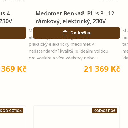
s 4 -
Medomet Benka® Plus 3 - 12 -
 230V
rámkový, elektrický, 230V
Medomet Benka® Plus 4 - rámkový,
Me
Do košíku
elektrický, 230V, tangenciální -
rá
praktický elektrický medomet v
ta
nadstandardní kvalitě je ideální volbou
me
pro včelaře s více včelstvy nebo...
ide
 369 Kč
21 369 Kč
KÓD:
031104
KÓD:
031106