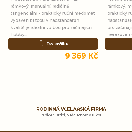
rámkový, manuální, radiálně
rámkový, ma
tangenciální - praktický ruční medomet
praktický 
vybaven brzdou v nadstandardní
nadstandard
kvalitě je ideální volbou pro začínající i
pro začínají
hobby...
nerezovému
Do košíku
9 369 Kč
RODINNÁ VČELAŘSKÁ FIRMA
Tradice v srdci, budoucnost v rukou.