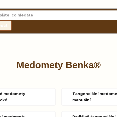
edat
Medomety Benka®
né medomety
Tangenciální medome
ické
manuální
lní medomety
Radiálně tangenciální