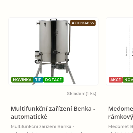
z
e
V
KÓD:
BA665
n
ý
í
p
p
i
r
s
NOVINKA
TIP
DOTACE
AKCE
NOV
o
Skladem
(1 ks)
p
d
Multifunkční zařízení Benka -
Medomet
r
automatické
rámkový,
u
o
Multifunkční zařízení Benka -
Medomet Be