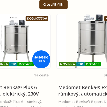
Otevřít filtr
KÓD:
033306
56 369 KČ
–10 %
INKA
TIP
DOTACE
NOVINKA
TIP
DOTACE
Na cestě
S
 Benka® Plus 6 -
Medomet Benka® Exp
 elektrický, 230V
rámkový, automatick
nka® Plus 6 - rámkový,
Medomet Benka® Expert 6 -