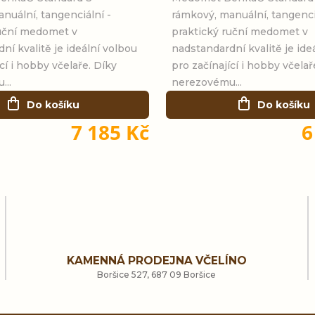
nuální, tangenciální -
rámkový, manuální, tangenci
ruční medomet v
praktický ruční medomet v
ní kvalitě je ideální volbou
nadstandardní kvalitě je ide
cí i hobby včelaře. Díky
pro začínající i hobby včelař
...
nerezovému...
Do košíku
Do košíku
7 185 Kč
6
O
v
l
KAMENNÁ PRODEJNA VČELÍNO
á
Boršice 527, 687 09 Boršice
d