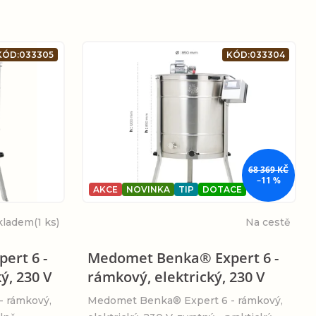
KÓD:
033305
KÓD:
033304
68 369 KČ
–11 %
AKCE
NOVINKA
TIP
DOTACE
kladem
(1 ks)
Na cestě
ert 6 -
Medomet Benka® Expert 6 -
ý, 230 V
rámkový, elektrický, 230 V
 rámkový,
Medomet Benka® Expert 6 - rámkový,