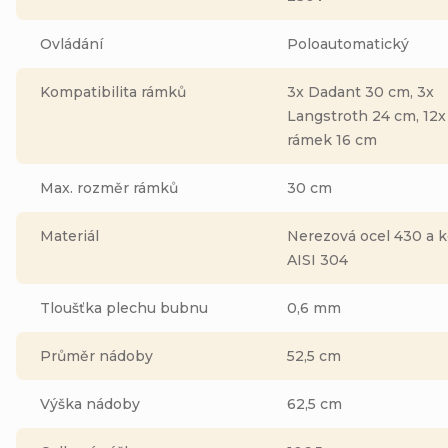
Ovládání
Poloautomatický
Kompatibilita rámků
3x Dadant 30 cm, 3x
Langstroth 24 cm, 12x
rámek 16 cm
Max. rozměr rámků
30 cm
Materiál
Nerezová ocel 430 a k
AISI 304
Tloušťka plechu bubnu
0,6 mm
Průměr nádoby
52,5 cm
Výška nádoby
62,5 cm