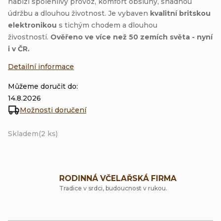
nabízí spolehlivý provoz, komfort obsluhy, snadnou
údržbu a dlouhou životnost. Je vybaven
kvalitní britskou
elektronikou
s tichým chodem a dlouhou
živostností.
Ověřeno ve více než 50 zemích světa - nyní
i v ČR.
Detailní informace
Můžeme doručit do:
14.8.2026
Možnosti doručení
Skladem
(2 ks)
RODINNÁ VČELAŘSKÁ FIRMA
Tradice v srdci, budoucnost v rukou.