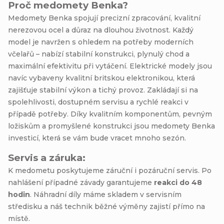
Proč medomety Benka?
Medomety Benka spojují precizní zpracování, kvalitní
nerezovou ocel a důraz na dlouhou životnost. Každý
model je navržen s ohledem na potřeby moderních
včelařů – nabízí stabilní konstrukci, plynulý chod a
maximální efektivitu při vytáčení. Elektrické modely jsou
navíc vybaveny kvalitní britskou elektronikou, která
zajišťuje stabilní výkon a tichý provoz. Zakládají si na
spolehlivosti, dostupném servisu a rychlé reakci v
případě potřeby. Díky kvalitním komponentům, pevným
ložiskům a promyšlené konstrukci jsou medomety Benka
investicí, která se vám bude vracet mnoho sezón.
Servis a záruka:
K medometu poskytujeme záruční i pozáruční servis. Po
nahlášení případné závady garantujeme
reakci do 48
hodin
. Náhradní díly máme skladem v servisním
středisku a náš technik běžné výměny zajistí přímo na
místě.