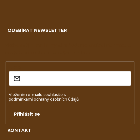
Z
á
ODEBÍRAT NEWSLETTER
p
a
Vložte svůj e-mail a my vám budeme zasílat informace o
nových produktech na našem e-shopu.
t
í
E-mail
Vložením e-mailu souhlasíte s
podmínkami ochrany osobních údajů
Přihlásit se
KONTAKT