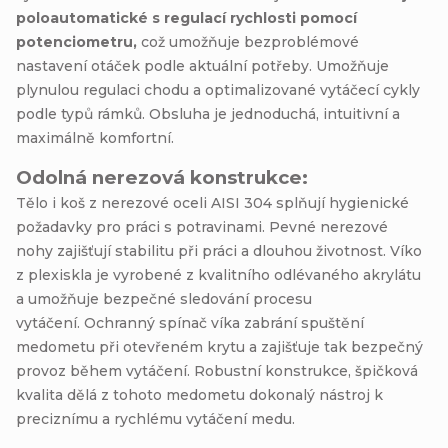
poloautomatické s regulací rychlosti pomocí
potenciometru,
což umožňuje bezproblémové
nastavení otáček podle aktuální potřeby. Umožňuje
plynulou regulaci chodu a optimalizované vytáčecí cykly
podle typů rámků. Obsluha je jednoduchá, intuitivní a
maximálně komfortní.
Odolná nerezová konstrukce:
Tělo i koš z nerezové oceli AISI 304 splňují hygienické
požadavky pro práci s potravinami. Pevné nerezové
nohy zajišťují stabilitu při práci a dlouhou životnost. Víko
z plexiskla je vyrobené z kvalitního odlévaného akrylátu
a umožňuje bezpečné sledování procesu
vytáčení. Ochranný spínač víka zabrání spuštění
medometu při otevřeném krytu a zajišťuje tak bezpečný
provoz během vytáčení. Robustní konstrukce, špičková
kvalita dělá z tohoto medometu dokonalý nástroj k
preciznímu a rychlému vytáčení medu.