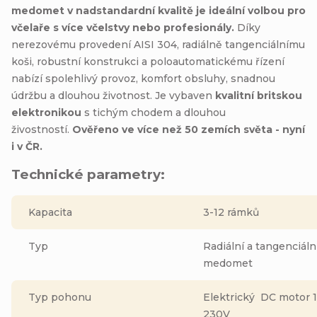
medomet v nadstandardní kvalitě je ideální volbou pro
včelaře s více včelstvy nebo profesionály.
Díky
nerezovému provedení AISI 304, radiálně tangenciálnímu
koši, robustní konstrukci a poloautomatickému řízení
nabízí spolehlivý provoz, komfort obsluhy, snadnou
údržbu a dlouhou životnost. Je vybaven
kvalitní britskou
elektronikou
s tichým chodem a dlouhou
živostností.
Ověřeno ve více než 50 zemích světa - nyní
i v ČR.
Technické parametry:
Kapacita
3-12 rámků
Typ
Radiální a tangenciáln
medomet
Typ pohonu
Elektrický DC motor 1
230V