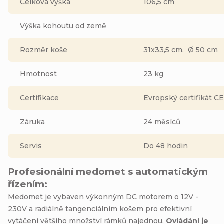
Celková výška
106,5 cm
Výška kohoutu od země
Rozměr koše
31x33,5 cm, Ø 50 cm
Hmotnost
23 kg
Certifikace
Evropský certifikát CE
Záruka
24 měsíců
Servis
Do 48 hodin
Profesionální medomet s automatickým
řízením:
Medomet je vybaven výkonným DC motorem o 12V -
230V a radiálně tangenciálním košem pro efektivní
vytáčení většího množství rámků najednou.
Ovládání je