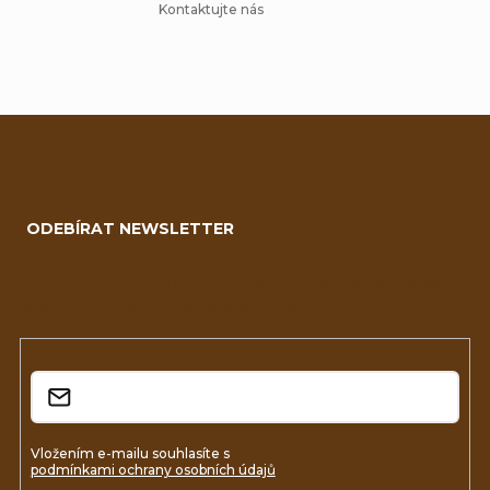
Kontaktujte nás
Z
á
ODEBÍRAT NEWSLETTER
p
a
Vložte svůj e-mail a my vám budeme zasílat informace o
nových produktech na našem e-shopu.
t
í
E-mail
Vložením e-mailu souhlasíte s
podmínkami ochrany osobních údajů