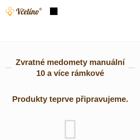
Přejít
na
Nákupní
obsah
košík
Zvratné medomety manuální
10 a více rámkové
Produkty teprve připravujeme.