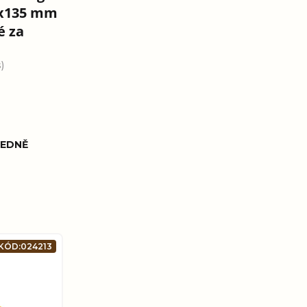
20x135 mm
é za
)
EDNĚ
KÓD:
024213