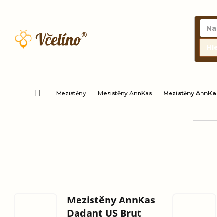
Přejít
na
obsah
Hl
Mezistěny
Mezistěny AnnKas
Mezistěny AnnKa
Domů
Mezistěny AnnKas
Dadant US Brut