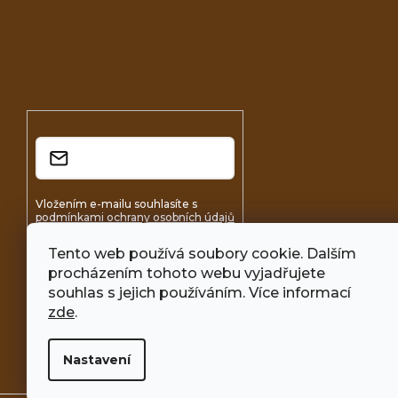
Vložte svůj e-mail a my vám
budeme zasílat informace o
nových produktech na našem e-
shopu.
E-mail
Vložením e-mailu souhlasíte s
podmínkami ochrany osobních údajů
Tento web používá soubory cookie. Dalším
Přihlásit se
procházením tohoto webu vyjadřujete
souhlas s jejich používáním. Více informací
zde
.
Nastavení