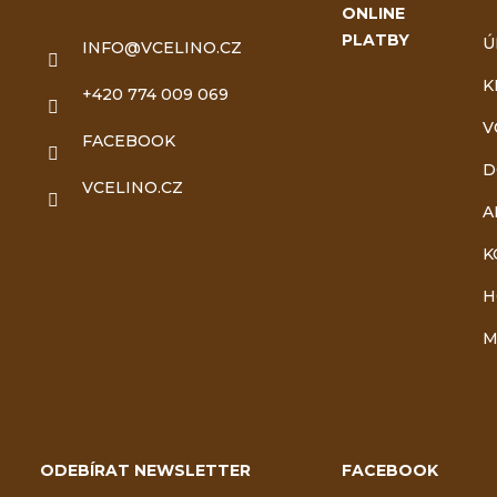
ONLINE
p
PLATBY
Ú
INFO
@
VCELINO.CZ
a
K
+420 774 009 069
t
V
FACEBOOK
D
í
VCELINO.CZ
A
K
H
M
ODEBÍRAT NEWSLETTER
FACEBOOK