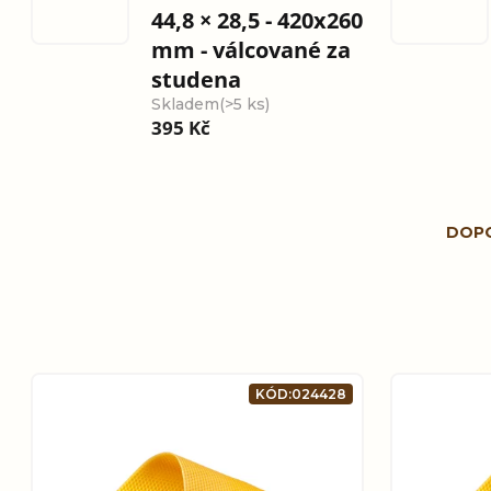
44,8 × 28,5 - 420x260
mm - válcované za
studena
Skladem
(>5 ks)
395 Kč
Ř
DOP
a
z
e
V
KÓD:
024428
n
ý
í