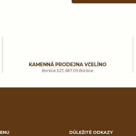
O
v
l
KAMENNÁ PRODEJNA VČELÍNO
á
Boršice 527, 687 09 Boršice
d
a
c
í
ENU
DŮLEŽITÉ ODKAZY
p