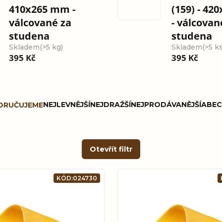
410x265 mm -
(159) - 4
válcované za
- válcovan
studena
studena
Skladem
(>5 kg)
Skladem
(>5 ks
395 Kč
395 Kč
NEJLEVNĚJŠÍ
NEJDRAŽŠÍ
NEJPRODÁVANĚJŠÍ
ABEC
ORUČUJEME
Otevřít filtr
KÓD:
024730