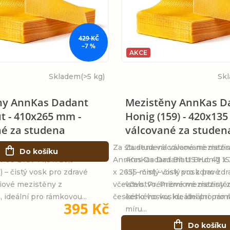
429 KČ
–7 %
AKCE
Skladem
(>5 kg)
Sk
ny AnnKas Dadant
Mezistěny AnnKas D
ut - 410x265 mm -
Honig (159) - 420x13
né za studena
válcované za studen
lcované mezistěny
Za studena válcované mezistě
Za studena válcované mezi
Do košíku
US Brut 44,8 x 28,5 -
AnnKas Dadant Blatt Brut 47 x 
AnnKas Dadant US Honig 159
 – čistý vosk pro zdravé
x 265) – čistý vosk pro zdravé
135 mm) – čistý vosk pro zdr
iové mezistěny z
včelstvo. Prémiové mezistěny 
včelstvo. Prémiové mezistě
 ideální pro rámkovou...
českého vosku, ideální pro rámk
českého vosku, ideální pro
395 Kč
míru...
Do košíku