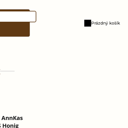
Prázdný košík
Nákupní
košík
t
y AnnKas
 Honig