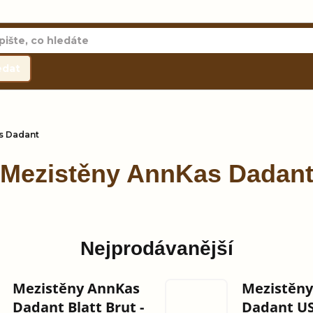
edat
s Dadant
Mezistěny AnnKas Dadan
Nejprodávanější
Mezistěny AnnKas
Mezistěn
Dadant Blatt Brut -
Dadant US