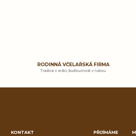
t
ů
RODINNÁ VČELAŘSKÁ FIRMA
Tradice v srdci, budoucnost v rukou.
Z
á
KONTAKT
PŘIJÍMÁME
M