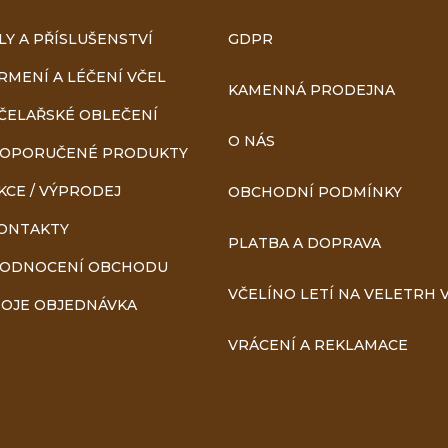
r
LY A PŘÍSLUŠENSTVÍ
GDPR
v
RMENÍ A LÉČENÍ VČEL
KAMENNÁ PRODEJNA
ČELAŘSKÉ OBLEČENÍ
k
O NÁS
OPORUČENÉ PRODUKTY
y
KCE / VÝPRODEJ
OBCHODNÍ PODMÍNKY
v
ONTAKTY
PLATBA A DOPRAVA
ý
ODNOCENÍ OBCHODU
VČELÍNO LETÍ NA VELETRH V
p
OJE OBJEDNÁVKA
i
VRÁCENÍ A REKLAMACE
s
u