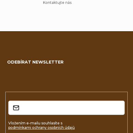
Kontaktujte nás
Z
á
ODEBÍRAT NEWSLETTER
p
a
Vložte svůj e-mail a my vám budeme zasílat informace o
nových produktech na našem e-shopu.
t
í
E-mail
Vložením e-mailu souhlasíte s
podmínkami ochrany osobních údajů