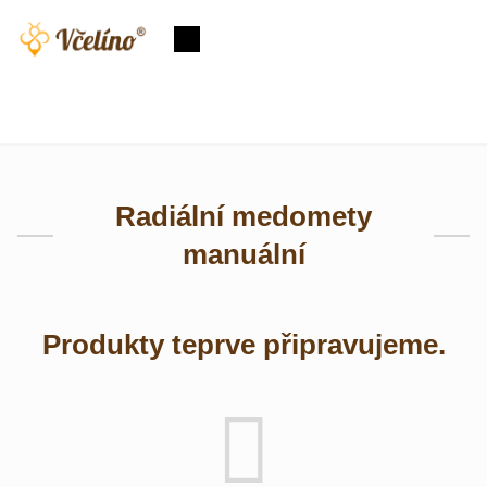
Přejít
na
Nákupní
obsah
košík
Radiální medomety
manuální
Produkty teprve připravujeme.