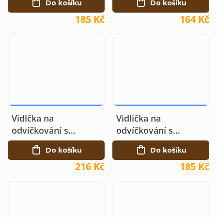
Do košíku
Do košíku
jehel
jehel
185 Kč
164 Kč
263 KČ
–17 %
225 KČ
–17 %
Vidlčka na
Vidlička na
odvíčkování s
odvíčkování s
vodícím břitem - 26
vodícím břitem - 16
Do košíku
Do košíku
jehel, nerez
jehel
216 Kč
185 Kč