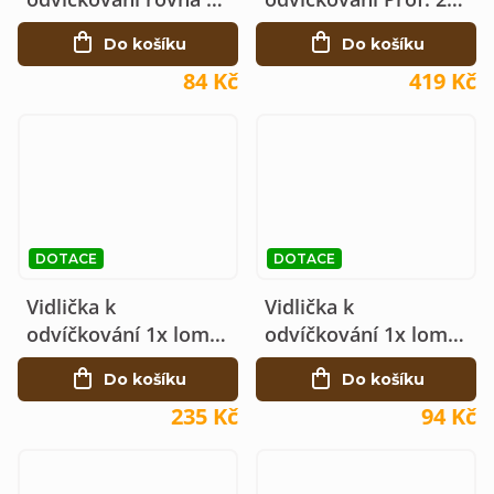
jehel, plas. rukoj.
lom, 19 jehel,
Do košíku
Do košíku
nerezová
84 Kč
419 Kč
DOTACE
DOTACE
Vidlička k
Vidlička k
odvíčkování 1x lom.,
odvíčkování 1x lom.,
25 jehel, nerez jehly
18 jehel, plas. rukoj.
Do košíku
Do košíku
235 Kč
94 Kč