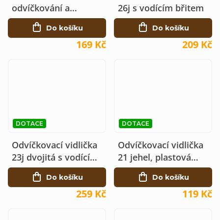
odvíčkování a
26j s vodícím břitem
uvolňování medu -
Do košíku
Do košíku
plast
169 Kč
209 Kč
DOTACE
DOTACE
Odvíčkovací vidlička
Odvíčkovací vidlička
23j dvojitá s vodícím
21 jehel, plastová
břitem
červená rukojeť
Do košíku
Do košíku
259 Kč
119 Kč