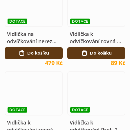
DOTACE
DOTACE
Vidlička na
Vidlička k
odvíčkování nerez
odvíčkování rovná 21
lom., 25 jehel, profi
jehel, plas. rukoj.
Do košíku
Do košíku
CZ
479 Kč
89 Kč
DOTACE
DOTACE
Vidlička k
Vidlička k
odvíčkování rovná 18
odvíčkování Prof. 2x