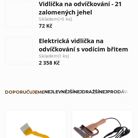
Vidlička na odvíčkování - 21
zalomených jehel
Skladem
(>5 ks)
72 Kč
Elektrická vidlička na
odvíčkování s vodícím břitem
Skladem
(1 ks)
2 358 Kč
Ř
NEJLEVNĚJŠÍ
NEJDRAŽŠÍ
NEJPRODÁVANĚJ
DOPORUČUJEME
a
z
V
e
ý
n
p