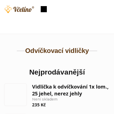
Přejít
na
Nákupní
obsah
košík
Odvíčkovací vidličky
Nejprodávanější
Vidlička k odvíčkování 1x lom.,
25 jehel, nerez jehly
Není skladem
235 Kč