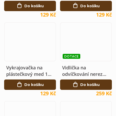
x 90
x 95
Do košíku
Do košíku
129 Kč
129 Kč
DOTACE
Vykrajovačka na
Vidlička na
plástečkový med 105
odvíčkování nerez
x 105
rovná, 16 jehel
Do košíku
Do košíku
129 Kč
259 Kč