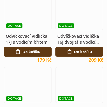
DOTACE
DOTACE
Odvíčkovací vidlička
Odvíčkovací vidlička
17j s vodícím břitem
16j dvojitá s vodícím
břitem
Do košíku
Do košíku
179 Kč
209 Kč
DOTACE
DOTACE