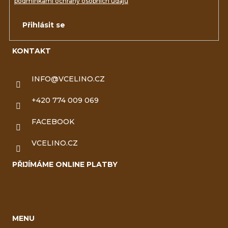
podmínkami ochrany osobních údajů
Přihlásit se
KONTAKT
INFO
@
VCELINO.CZ
+420 774 009 069
FACEBOOK
VCELINO.CZ
PŘIJÍMÁME ONLINE PLATBY
MENU