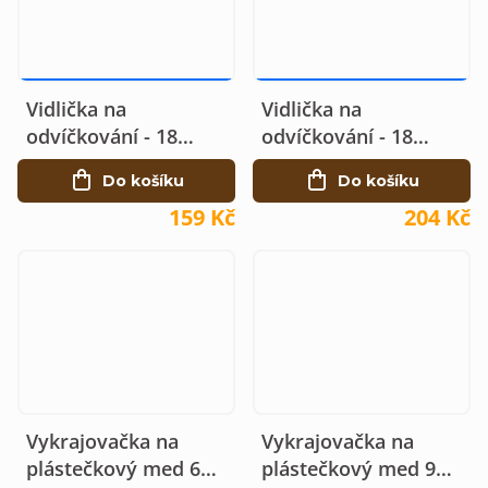
194 KČ
–18 %
249 KČ
–18 %
Vidlička na
Vidlička na
odvíčkování - 18
odvíčkování - 18
jehel, nerez
zalomených jehel
Do košíku
Do košíku
159 Kč
204 Kč
Vykrajovačka na
Vykrajovačka na
plástečkový med 60
plástečkový med 95