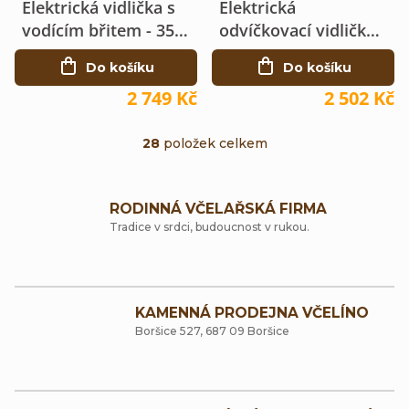
Elektrická vidlička s
Elektrická
vodícím břitem - 350
odvíčkovací vidlička -
Watů
65 Watů
Do košíku
Do košíku
2 749 Kč
2 502 Kč
28
položek celkem
O
v
RODINNÁ VČELAŘSKÁ FIRMA
l
Tradice v srdci, budoucnost v rukou.
á
d
a
KAMENNÁ PRODEJNA VČELÍNO
Boršice 527, 687 09 Boršice
c
í
p