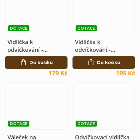
DOTACE
DOTACE
Vidlička k
Vidlička k
odvíčkování -
odvíčkování -
plastové madlo - 21
dřevěné madlo - 19
Do košíku
Do košíku
jehel
jehel
179 Kč
195 Kč
DOTACE
DOTACE
Váleček na
Odvíčkovací vidlička