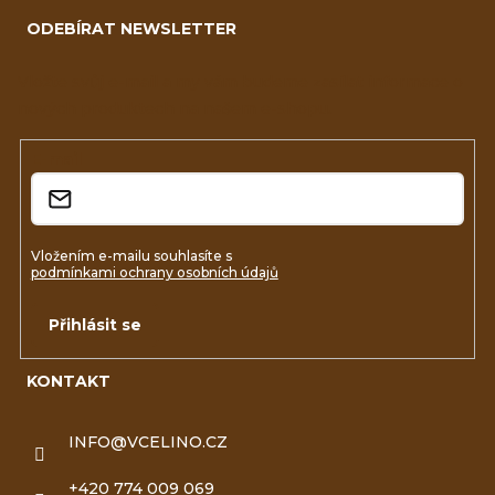
á
i
ODEBÍRAT NEWSLETTER
p
s
a
Vložte svůj e-mail a my vám budeme zasílat informace o
u
nových produktech na našem e-shopu.
t
í
E-mail
Vložením e-mailu souhlasíte s
podmínkami ochrany osobních údajů
Přihlásit se
KONTAKT
INFO
@
VCELINO.CZ
+420 774 009 069