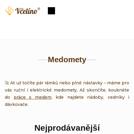
Přejít
na
Nákupní
obsah
košík
Medomety
🚀 Ať už točíte pár rámků nebo plné nástavky – máme pro
vás ruční i elektrické medomety. Až skončíte, koukněte
do
práce s medem
, kde najdete nádoby, cedníky i
dávkovače.
Nejprodávanější