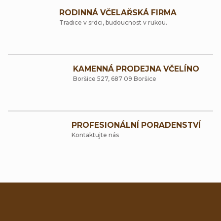
á
l
RODINNÁ VČELAŘSKÁ FIRMA
n
á
Tradice v srdci, budoucnost v rukou.
k
d
o
a
v
KAMENNÁ PRODEJNA VČELÍNO
c
á
Boršice 527, 687 09 Boršice
í
n
p
í
r
PROFESIONÁLNÍ PORADENSTVÍ
v
Kontaktujte nás
k
y
v
ý
Z
p