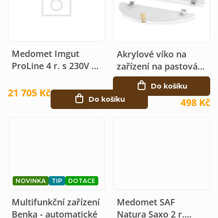
ů
t
ů
Medomet Imgut
Akrylové víko na
ProLine 4 r. s 230V el.
zařízení na pastování
pohonem Ø64
medu
Do košíku
21 705 Kč
Do košíku
498 Kč
NOVINKA
TIP
DOTACE
Multifunkční zařízení
Medomet SAF
Benka - automatické
Natura Saxo 2 r.