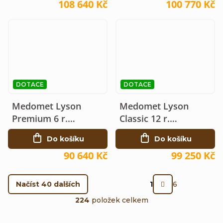
108 640 Kč
100 770 Kč
DOTACE
DOTACE
Medomet Lyson
Medomet Lyson
Premium 6 r.
Classic 12 r.
elektrický 230V Ø80
elektrický 230V, Ø100
Do košíku
Do košíku
90 640 Kč
99 250 Kč
S
Načíst 40 dalších
1
6
t
O
224
položek celkem
r
v