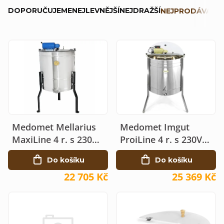
Ř
DOPORUČUJEME
NEJLEVNĚJŠÍ
NEJDRAŽŠÍ
NEJPRODÁVANĚJ
a
z
V
e
ý
n
p
í
i
p
s
r
Medomet Mellarius
Medomet Imgut
p
o
MaxiLine 4 r. s 230V
ProiLine 4 r. s 230V
r
el. pohonem bez
el. pohonem Ø64
d
Do košíku
Do košíku
hřídele Ø64
o
u
22 705 Kč
25 369 Kč
d
k
u
t
k