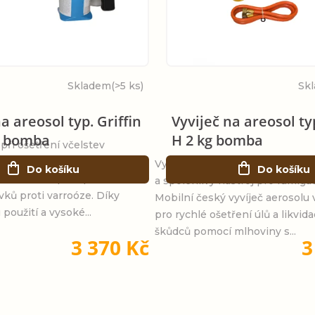
Skladem
(>5 ks)
Sk
a areosol typ. Griffin
Vyviječ na areosol typ
g bomba
H 2 kg bomba
ři ošetření včelstev
ky jsou spolehlivým
Vyvíječ aerosolu Grifin K – lehk
Do košíku
Do košíku
ostředkem pro aplikaci
a spolehlivý nástroj pro fumigac
vků proti varroóze. Díky
Mobilní český vyvíječ aerosolu
oužití a vysoké...
pro rychlé ošetření úlů a likvida
škůdců pomocí mlhoviny s...
3 370 Kč
3