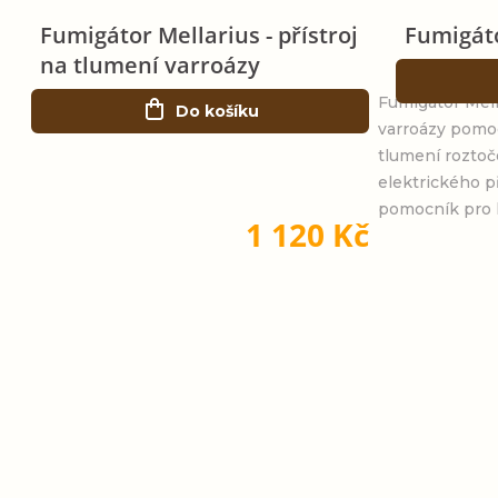
Fumigátor Mellarius - přístroj
Fumigáto
na tlumení varroázy
Fumigátor Mella
Do košíku
varroázy pomoc
tlumení roztoč
elektrického př
pomocník pro 
1 120 Kč