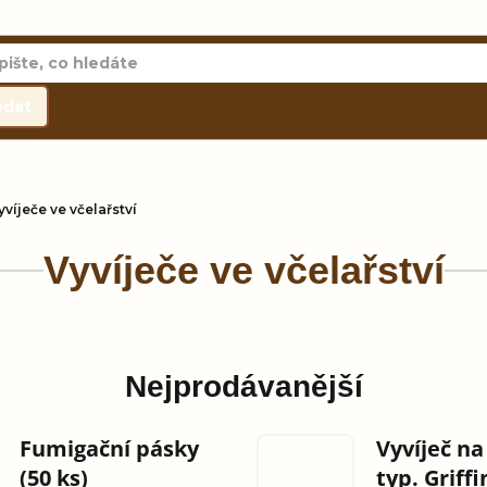
edat
yvíječe ve včelařství
Vyvíječe ve včelařství
Nejprodávanější
Fumigační pásky
Vyvíječ na
(50 ks)
typ. Griffi