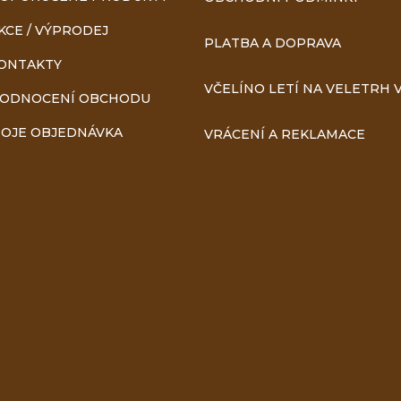
v
KCE / VÝPRODEJ
PLATBA A DOPRAVA
ý
ONTAKTY
VČELÍNO LETÍ NA VELETRH V
p
ODNOCENÍ OBCHODU
i
OJE OBJEDNÁVKA
VRÁCENÍ A REKLAMACE
s
u