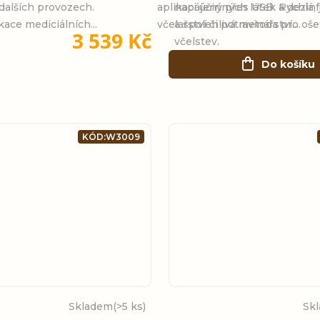
 dalších provozech.
aplikaci účinných látek a dezin
napájený přes USB. Rychlá,
kace mediciálních...
včelařství či potravinářství....
a spolehlivá metoda pro oše
3 539 Kč
včelstev.
Do košíku
KÓD:
W3009
Skladem
(>5 ks)
Sk