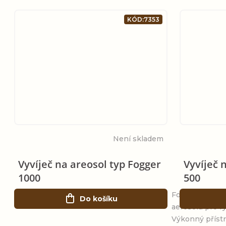
ů
KÓD:
7353
Není skladem
Vyvíječ na areosol typ Fogger
Vyvíječ 
1000
500
Fogger 1000 – 
Do košíku
aerosolu pro r
Výkonný přístr