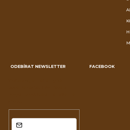
A
K
H
M
ODEBÍRAT NEWSLETTER
FACEBOOK
Vložte svůj e-mail a my vám
budeme zasílat informace o
nových produktech na našem e-
shopu.
E-mail