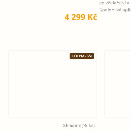
ve včelařství a
Spolehlivá apli
4 299 Kč
KÓD:
M2351
Skladem
(>5 ks)