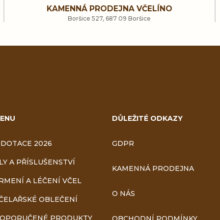
KAMENNÁ PRODEJNA VČELÍNO
á
Boršice 527, 687 09 Boršice
d
a
c
í
ENU
DŮLEŽITÉ ODKAZY
p
r
DOTACE 2026
GDPR
v
LY A PŘÍSLUŠENSTVÍ
KAMENNÁ PRODEJNA
RMENÍ A LÉČENÍ VČEL
k
O NÁS
ČELAŘSKÉ OBLEČENÍ
y
OPORUČENÉ PRODUKTY
OBCHODNÍ PODMÍNKY