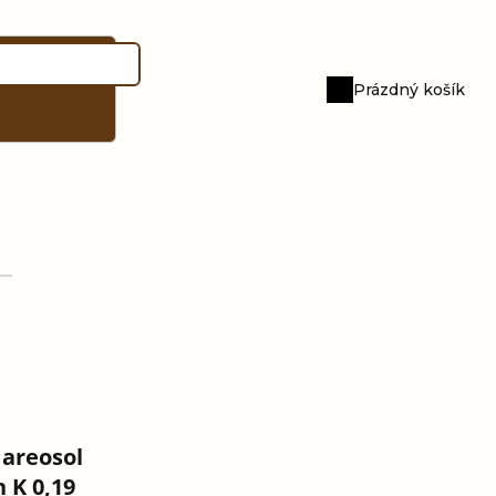
Prázdný košík
Nákupní
košík
 areosol
n K 0,19