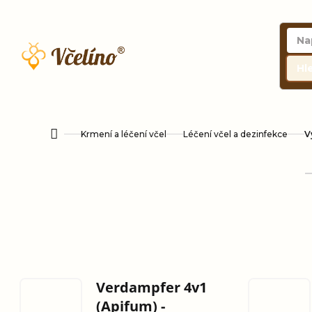
Přejít
na
obsah
Hl
Krmení a léčení včel
Léčení včel a dezinfekce
V
Domů
Verdampfer 4v1
(Apifum) -