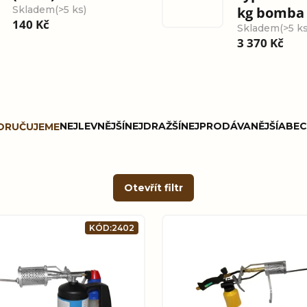
Skladem
(>5 ks)
kg bomba
140 Kč
Skladem
(>5 ks
3 370 Kč
NEJLEVNĚJŠÍ
NEJDRAŽŠÍ
NEJPRODÁVANĚJŠÍ
ABEC
ORUČUJEME
Otevřít filtr
KÓD:
2402