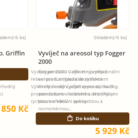
ladem
(>5 ks)
Skladem
(>5 ks)
. Griffin
Vyvíječ na areosol typ Fogger
2000
ý, účinný
Vyvíječ aerosolu Grifin H – profesionální
Fogger 2000 – výkonný vyvíječ
i
řešení pro fumigaci a dezinfekci
aerosolu s chladicím systémem
 vhodný
Výkonný český vyvíječ aerosolu na 2kg
Profesionální přístroj pro aplikaci
ci
propan-butanovou bombu, vhodný pro
aerosolu ve včelařství a dezinfekci
rychlou a efektivní aplikaci...
prostor. Ideální pro rychlou a
 850 Kč
rovnoměrnou...
Do košíku
5 929 Kč