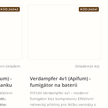
KÓD:
24042
KÓD:
24041
ení skladem
Skladem
(4 ks)
um) -
Verdampfer 4v1 (Apifum) -
banku
fumigátor na baterii
č
ektivní
PIFUM Verdampfer 4v1 – moderní
ití
soru
fumigátor bez kompresoru Efektivní
ovou
átor
německý přístroj pro léčbu varroázy s