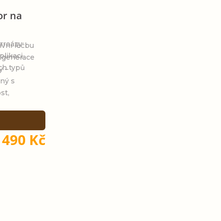
or na
arroázy
ivní léčbu
plikaci
 generace
ch typů
y –
ný s
st,
 490 Kč