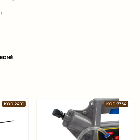
)
EDNĚ
KÓD:
2401
KÓD:
7354