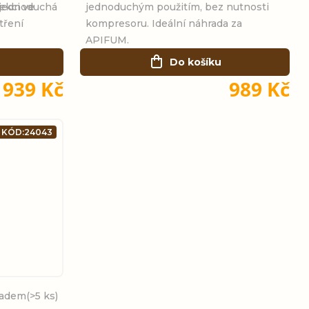
fekci ve
 jednoduchá
jednoduchým použitím, bez nutnosti
tření
kompresoru. Ideální náhrada za
APIFUM.
Do košíku
939 Kč
989 Kč
KÓD:
24043
ladem
(>5 ks)