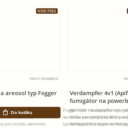
KÓD:
7352
Není skladem
N
na areosol typ Fogger
Verdampfer 4v1 (Apif
fumigátor na power
profesionální vyvíječ
Fogger 500 – kompaktní vyvíje
APIFUM Verdampfer 4v1 – ef
Do košíku
ychlou dezinfekci
aerosolu pro profesionální použ
léčba varroázy bez kompre
oj pro tvorbu aerosolu
Spolehlivý přístroj pro aerosol
Kompaktní a moderní fumig