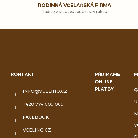
RODINNÁ VČELAŘSKÁ FIRMA
Tradice v srdci, budoucnost v rukou.
Z
á
KONTAKT
PŘIJÍMÁME
M
ONLINE
p
PLATBY

INFO
@
VCELINO.CZ
a
Ú
+420 774 009 069
t
K
FACEBOOK
V
í
VCELINO.CZ
D