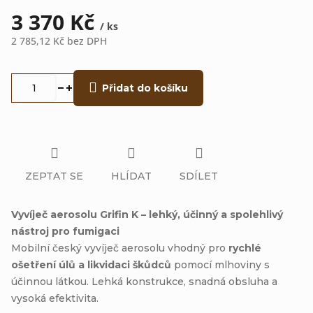
3 370 Kč
/ ks
2 785,12 Kč bez DPH
Měrná
cena:
Přidat do košíku
ZEPTAT SE
HLÍDAT
SDÍLET
Vyvíječ aerosolu Grifin K – lehký, účinný a spolehlivý
nástroj pro fumigaci
Mobilní český vyvíječ aerosolu vhodný pro
rychlé
ošetření úlů a likvidaci škůdců
pomocí mlhoviny s
účinnou látkou. Lehká konstrukce, snadná obsluha a
vysoká efektivita.