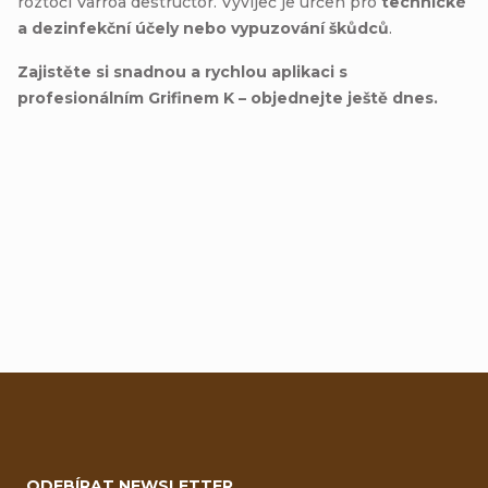
roztoči Varroa destructor. Vyvíječ je určen pro
technické
a dezinfekční účely nebo vypuzování škůdců
.
Zajistěte si snadnou a rychlou aplikaci s
profesionálním Grifinem K – objednejte ještě dnes.
Přidat hodnocení
Z
á
ODEBÍRAT NEWSLETTER