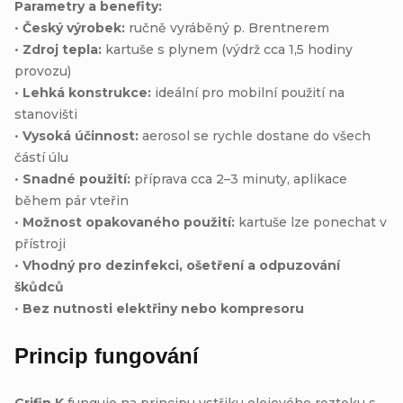
Parametry a benefity:
•
Český výrobek:
ručně vyráběný p. Brentnerem
•
Zdroj tepla:
kartuše s plynem (výdrž cca 1,5 hodiny
provozu)
•
Lehká konstrukce:
ideální pro mobilní použití na
stanovišti
•
Vysoká účinnost:
aerosol se rychle dostane do všech
částí úlu
•
Snadné použití:
příprava cca 2–3 minuty, aplikace
během pár vteřin
•
Možnost opakovaného použití:
kartuše lze ponechat v
přístroji
•
Vhodný pro dezinfekci, ošetření a odpuzování
škůdců
•
Bez nutnosti elektřiny nebo kompresoru
Princip fungování
Grifin K
funguje na principu vstřiku olejového roztoku s