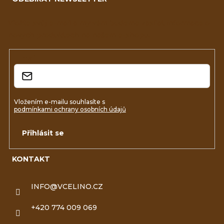
p
a
Vložte svůj e-mail a my vám budeme zasílat informace o
nových produktech na našem e-shopu.
t
í
E-mail
Vložením e-mailu souhlasíte s
podmínkami ochrany osobních údajů
Přihlásit se
KONTAKT
INFO
@
VCELINO.CZ
+420 774 009 069