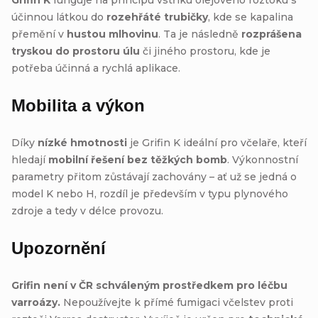
účinnou látkou do
rozehřáté trubičky
, kde se kapalina
přemění v
hustou mlhovinu
. Ta je následně
rozprášena
tryskou do prostoru úlu
či jiného prostoru, kde je
potřeba účinná a rychlá aplikace.
Mobilita a výkon
Díky
nízké hmotnosti
je Grifin K ideální pro včelaře, kteří
hledají
mobilní řešení bez těžkých bomb
. Výkonnostní
parametry přitom zůstávají zachovány – ať už se jedná o
model K nebo H, rozdíl je především v typu plynového
zdroje a tedy v délce provozu.
Upozornění
Grifin není v ČR schváleným prostředkem pro léčbu
varroázy.
Nepoužívejte k přímé fumigaci včelstev proti