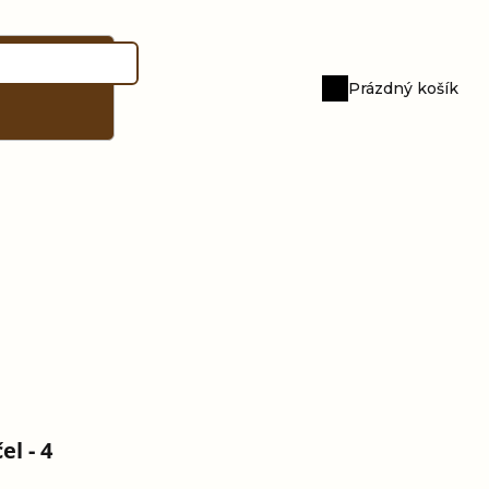
Prázdný košík
Nákupní
košík
l - 4