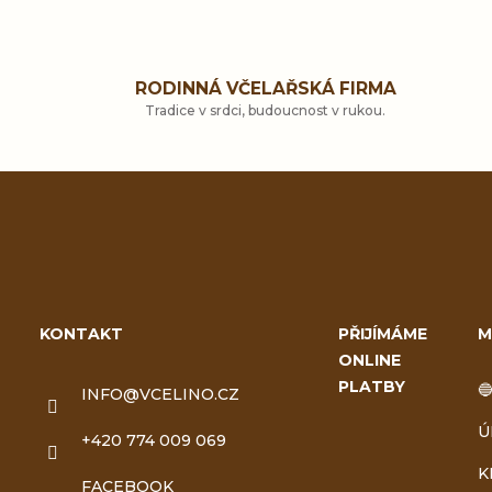
RODINNÁ VČELAŘSKÁ FIRMA
Tradice v srdci, budoucnost v rukou.
Z
á
KONTAKT
PŘIJÍMÁME
M
ONLINE
p
PLATBY

INFO
@
VCELINO.CZ
a
Ú
+420 774 009 069
t
K
FACEBOOK