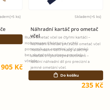
ladem
(>5 ks)
Skladem
(>5 ks)
áče
Náhradní kartáč pro ometač
včel
Ruční ometač včel se čtyřmi kartáči –
Holtermann Efektivní a rychlý
Náhradní smeták pro ruční ometač včel
pomocník pro ometání včel z rámků
Holtermann 4617 Hustý a šetrný
bez zbytečného stresu pro včely i
smeták s nylonovými štětinami –
včelaře.
ideální náhradní díl pro precizní a
 905 Kč
jemné ometání včel.
Do košíku
235 Kč