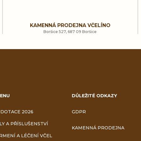
v
l
KAMENNÁ PRODEJNA VČELÍNO
á
Boršice 527, 687 09 Boršice
d
a
c
í
ENU
DŮLEŽITÉ ODKAZY
p
r
DOTACE 2026
GDPR
v
LY A PŘÍSLUŠENSTVÍ
KAMENNÁ PRODEJNA
RMENÍ A LÉČENÍ VČEL
k