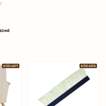
)
EDNĚ
KÓD:
4617
KÓD:
4616