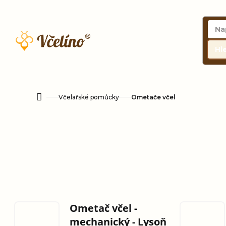
Přejít
na
obsah
Hl
Včelařské pomůcky
Ometače včel
Domů
Ometač včel -
mechanický - Lysoň