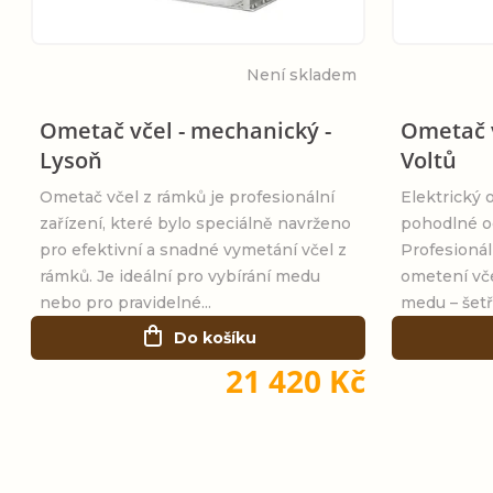
r
s
o
Není skladem
p
d
Ometač včel - mechanický -
Ometač v
r
Lysoň
Voltů
u
o
Ometač včel z rámků je profesionální
Elektrický 
k
zařízení, které bylo speciálně navrženo
pohodlné o
d
pro efektivní a snadné vymetání včel z
Profesionál
t
rámků. Je ideální pro vybírání medu
ometení vč
u
nebo pro pravidelné...
medu – šetří
ů
Do košíku
k
21 420 Kč
t
ů