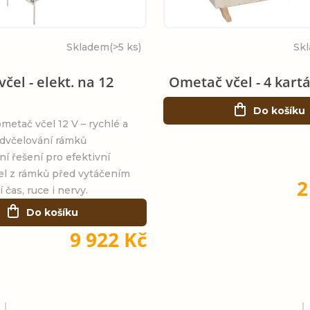
Skladem
(>5 ks)
Sk
čel - elekt. na 12
Ometač včel - 4 kart
Do košíku
ometač včel 12 V – rychlé a
dvčelování rámků
ní řešení pro efektivní
el z rámků před vytáčením
2
 čas, ruce i nervy.
Do košíku
9 922 Kč
O