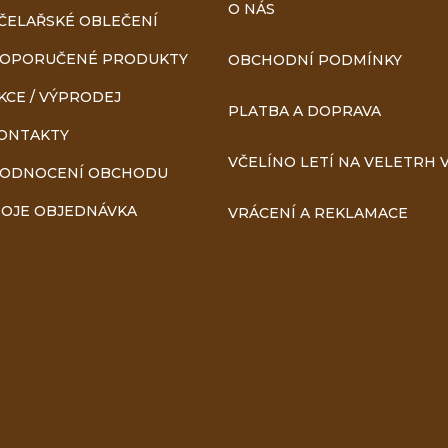
O NÁS
ČELAŘSKÉ OBLEČENÍ
y
OPORUČENÉ PRODUKTY
OBCHODNÍ PODMÍNKY
v
KCE / VÝPRODEJ
PLATBA A DOPRAVA
ý
ONTAKTY
VČELÍNO LETÍ NA VELETRH V
p
ODNOCENÍ OBCHODU
i
OJE OBJEDNÁVKA
VRÁCENÍ A REKLAMACE
s
u