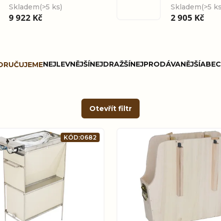
Skladem
(>5 ks)
Skladem
(>5 ks
9 922 Kč
2 905 Kč
NEJLEVNĚJŠÍ
NEJDRAŽŠÍ
NEJPRODÁVANĚJŠÍ
ABEC
ORUČUJEME
Otevřít filtr
KÓD:
0682