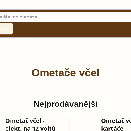
edat
Ometače včel
Nejprodávanější
Ometač včel -
Ometač vče
elekt. na 12 Voltů
kartáče