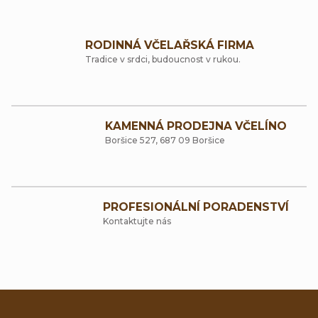
O
t
k
v
ů
t
RODINNÁ VČELAŘSKÁ FIRMA
l
Tradice v srdci, budoucnost v rukou.
ů
á
d
a
KAMENNÁ PRODEJNA VČELÍNO
Boršice 527, 687 09 Boršice
c
í
p
PROFESIONÁLNÍ PORADENSTVÍ
r
Kontaktujte nás
v
k
y
v