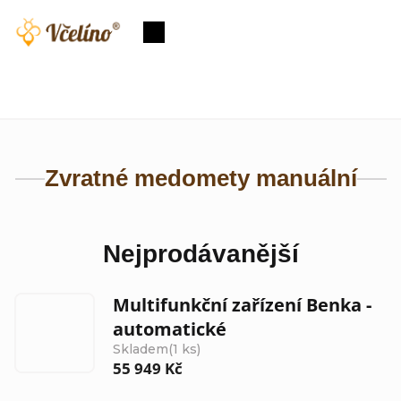
Přejít
na
Nákupní
obsah
košík
Zvratné medomety manuální
Nejprodávanější
Multifunkční zařízení Benka -
automatické
Skladem
(1 ks)
55 949 Kč