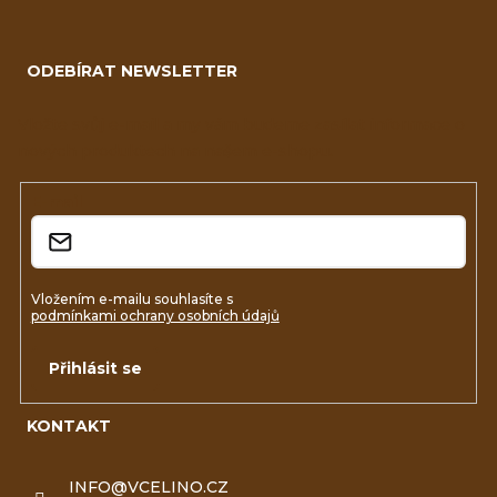
Z
ý
á
p
ODEBÍRAT NEWSLETTER
p
i
a
Vložte svůj e-mail a my vám budeme zasílat informace o
s
nových produktech na našem e-shopu.
t
u
í
E-mail
Vložením e-mailu souhlasíte s
podmínkami ochrany osobních údajů
Přihlásit se
KONTAKT
INFO
@
VCELINO.CZ