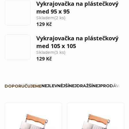
Vykrajovačka na plástečkový
med 95 x 95
Skladem
(2 ks)
129 Kč
Vykrajovačka na plástečkový
med 105 x 105
Skladem
(3 ks)
129 Kč
Ř
NEJLEVNĚJŠÍ
NEJDRAŽŠÍ
NEJPRODÁVANĚJ
DOPORUČUJEME
a
z
V
e
ý
n
p