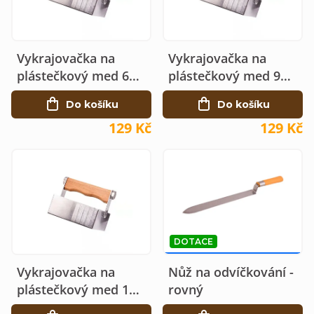
í
i
p
s
r
Vykrajovačka na
Vykrajovačka na
p
o
plástečkový med 60
plástečkový med 95
r
x 90
x 95
d
Do košíku
Do košíku
o
u
129 Kč
129 Kč
d
k
u
t
k
ů
t
ů
DOTACE
135 KČ
–23 %
Vykrajovačka na
Nůž na odvíčkování -
plástečkový med 105
rovný
x 105