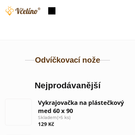
Přejít
na
Nákupní
obsah
košík
Odvíčkovací nože
Nejprodávanější
Vykrajovačka na plástečkový
med 60 x 90
Skladem
(>5 ks)
129 Kč