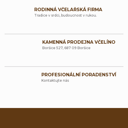
v
RODINNÁ VČELAŘSKÁ FIRMA
l
Tradice v srdci, budoucnost v rukou.
á
d
a
KAMENNÁ PRODEJNA VČELÍNO
Boršice 527, 687 09 Boršice
c
í
p
PROFESIONÁLNÍ PORADENSTVÍ
r
Kontaktujte nás
v
k
y
v
Z
ý