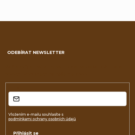
Z
á
ODEBÍRAT NEWSLETTER
p
a
Vložte svůj e-mail a my vám budeme zasílat informace o
nových produktech na našem e-shopu.
t
í
E-mail
Vložením e-mailu souhlasíte s
podmínkami ochrany osobních údajů
Přihlásit se