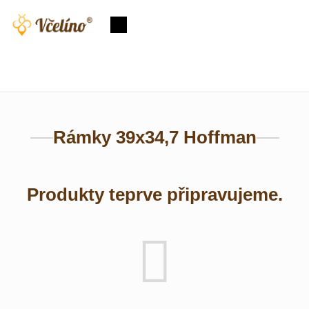
Přejít
na
Nákupní
obsah
košík
Rámky 39x34,7 Hoffman
Produkty teprve připravujeme.