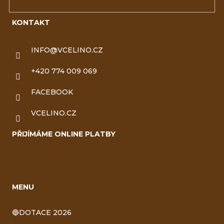
KONTAKT
INFO
@
VCELINO.CZ
+420 774 009 069
FACEBOOK
VCELINO.CZ
PŘIJÍMÁME ONLINE PLATBY
MENU
🔵DOTACE 2026