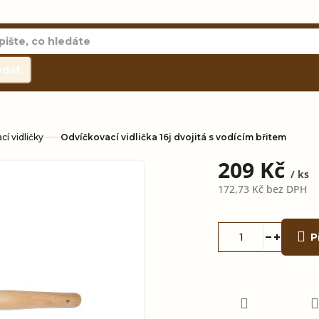
edat
í vidličky
Odvíčkovací vidlička 16j dvojitá s vodícím břitem
209 Kč
/ ks
172,73 Kč bez DPH
Měrná
cena:
P