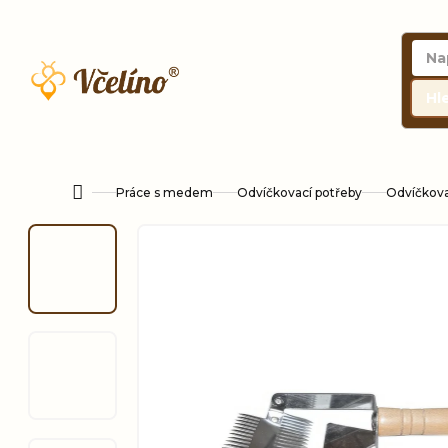
Přejít
na
obsah
Hl
Práce s medem
Odvíčkovací potřeby
Odvíčkovac
Domů