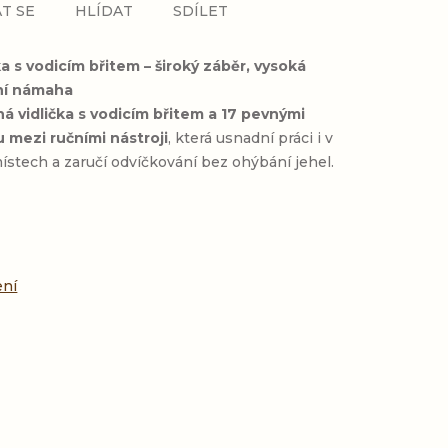
T SE
HLÍDAT
SDÍLET
ka s vodicím břitem – široký záběr, vysoká
ní námaha
 vidlička s vodicím břitem a 17 pevnými
 mezi ručními nástroji
, která usnadní práci i v
stech a zaručí odvíčkování bez ohýbání jehel.
:
ení