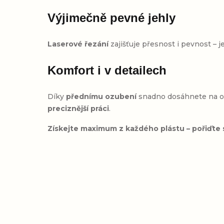
Výjimečně pevné jehly
Laserové řezání
zajišťuje přesnost i pevnost – j
Komfort i v detailech
Díky
přednímu ozubení
snadno dosáhnete na okr
preciznější práci
.
Získejte maximum z každého plástu – pořiďte si
Přidat hodnocení