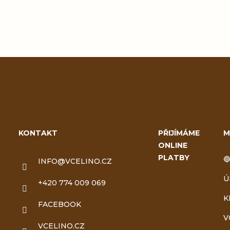
Z
á
KONTAKT
PŘIJÍMÁME
M
ONLINE
p
PLATBY

INFO
@
VCELINO.CZ
a
Ú
+420 774 009 069
t
K
FACEBOOK
V
í
VCELINO.CZ