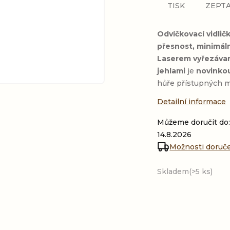
TISK
ZEPTA
Odvíčkovací vidlič
přesnost, minimál
Laserem vyřezávaná
jehlami
je
novinkou
hůře přístupných mí
Detailní informace
Můžeme doručit do
14.8.2026
Možnosti doruč
Skladem
(>5 ks)