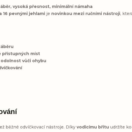
 záběr, vysoká přesnost, minimální námaha
a 16 pevnými jehlami
je
novinkou mezi ručními nástroji
, kte
záběru
ě přístupných míst
 odolnost vůči ohybu
víčkování
ování
než běžné odvíčkovací nástroje. Díky
vodicímu břitu
udržíte ko