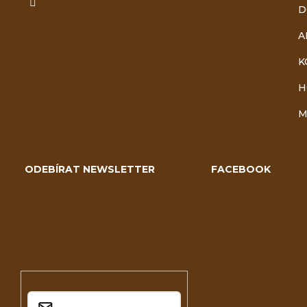
D
A
K
H
M
ODEBÍRAT NEWSLETTER
FACEBOOK
Vložte svůj e-mail a my vám
budeme zasílat informace o
nových produktech na našem e-
shopu.
E-mail