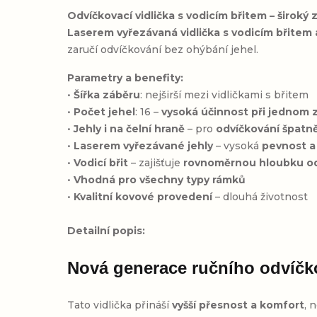
Odvíčkovací vidlička s vodicím břitem – široký
Laserem vyřezávaná vidlička s vodicím břitem 
zaručí odvíčkování bez ohýbání jehel.
Parametry a benefity:
•
Šířka záběru
: nejširší mezi vidličkami s břitem
•
Počet jehel
: 16 –
vysoká účinnost při jednom 
•
Jehly i na čelní hraně
– pro
odvíčkování špatn
•
Laserem vyřezávané jehly
– vysoká
pevnost a
•
Vodicí břit
– zajišťuje
rovnoměrnou hloubku od
•
Vhodná pro všechny typy rámků
•
Kvalitní kovové provedení
– dlouhá životnost
Detailní popis:
Nová generace ručního odvíčk
Tato vidlička přináší
vyšší přesnost a komfort
, 