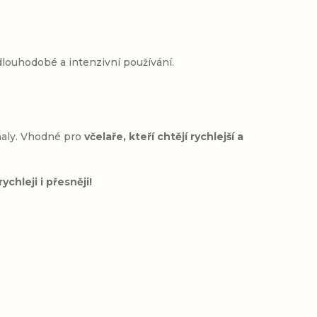
 dlouhodobé a intenzivní používání.
haly. Vhodné pro
včelaře, kteří chtějí rychlejší a
chleji i přesněji!