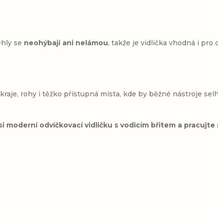
ehly se
neohýbají ani nelámou
, takže je vidlička vhodná i pro
aje, rohy i těžko přístupná místa, kde by běžné nástroje sel
 moderní odvíčkovací vidličku s vodicím břitem a pracujte ry