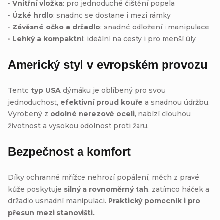
•
Vnitřní vložka
: pro jednoduché čištění popela
•
Úzké hrdlo
: snadno se dostane i mezi rámky
•
Závěsné očko a držadlo
: snadné odložení i manipulace
•
Lehký a kompaktní
: ideální na cesty i pro menší úly
Americký styl v evropském provozu
Tento
typ USA
dýmáku je oblíbený pro svou
jednoduchost,
efektivní proud kouře
a snadnou údržbu.
Vyrobený z
odolné nerezové oceli
, nabízí dlouhou
životnost a vysokou odolnost proti žáru.
Bezpečnost a komfort
Díky ochranné mřížce nehrozí popálení, měch z pravé
kůže poskytuje
silný a rovnoměrný tah
, zatímco háček a
držadlo usnadní manipulaci.
Praktický pomocník i pro
přesun mezi stanovišti.