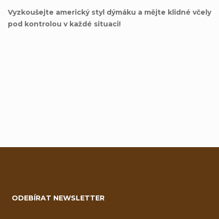
Vyzkoušejte americký styl dýmáku a mějte klidné včely
pod kontrolou v každé situaci!
Přidat hodnocení
Z
á
ODEBÍRAT NEWSLETTER
p