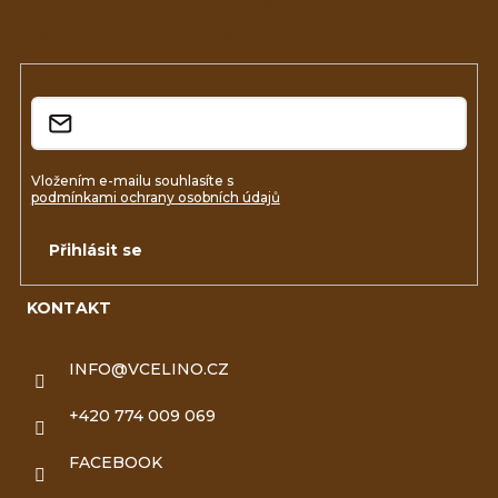
a
Vložte svůj e-mail a my vám budeme zasílat informace o
nových produktech na našem e-shopu.
t
í
E-mail
Vložením e-mailu souhlasíte s
podmínkami ochrany osobních údajů
Přihlásit se
KONTAKT
INFO
@
VCELINO.CZ
+420 774 009 069
FACEBOOK