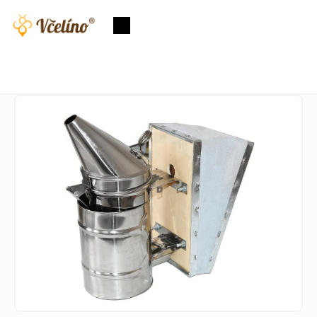
Přejít
na
Nákupní
obsah
košík