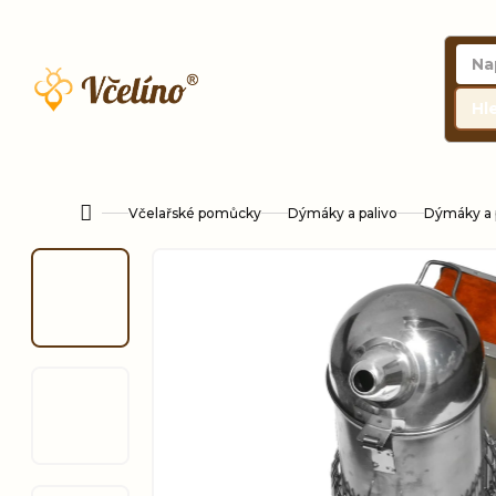
Přejít
na
obsah
Hl
Včelařské pomůcky
Dýmáky a palivo
Dýmáky a p
Domů