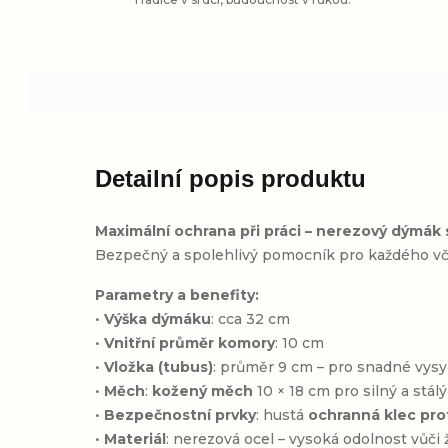
Detailní popis produktu
Maximální ochrana při práci – nerezový dýmák s
Bezpečný a spolehlivý pomocník pro každého včel
Parametry a benefity:
•
Výška dýmáku
: cca 32 cm
•
Vnitřní průměr komory
: 10 cm
•
Vložka (tubus)
: průměr 9 cm – pro snadné vys
•
Měch
:
kožený měch
10 × 18 cm pro silný a stál
•
Bezpečnostní prvky
: hustá
ochranná klec pro
•
Materiál
: nerezová ocel – vysoká odolnost vůči 