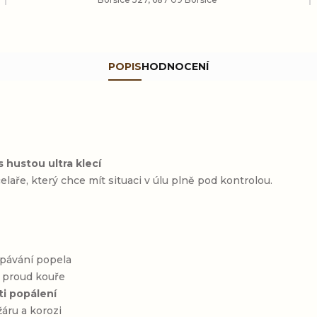
POPIS
HODNOCENÍ
 hustou ultra klecí
aře, který chce mít situaci v úlu plně pod kontrolou.
ypávání popela
ý proud kouře
ti popálení
žáru a korozi