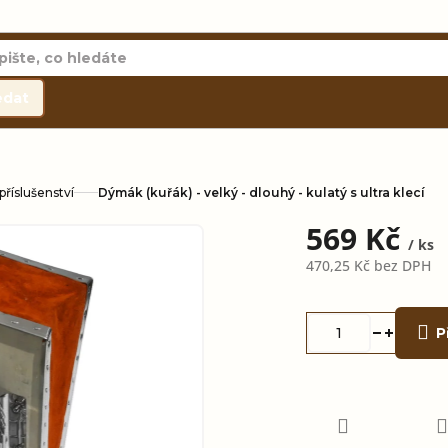
edat
říslušenství
Dýmák (kuřák) - velký - dlouhý - kulatý s ultra klecí
569 Kč
/ ks
470,25 Kč bez DPH
Měrná
cena:
P