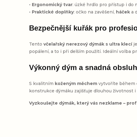
•
Ergonomický tvar
: úzké hrdlo pro přístup i do
•
Praktické doplňky
: očko na zavěšení,
háček
a d
Bezpečnější kuřák pro profesi
Tento
včelařský nerezový dýmák s ultra klecí
je
popálení, a to i při delším použití. Ideální volba
Výkonný dým a snadná obslu
S kvalitním
koženým měchem
vytvoříte během c
konstrukce dýmáku zajišťuje dlouhou životnost i 
Vyzkoušejte dýmák, který vás nezklame – profe