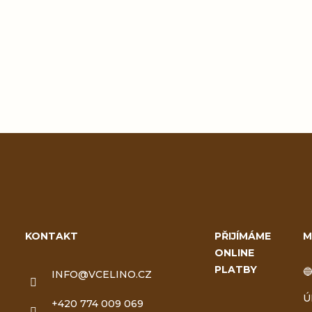
Přidat hodnocení
Z
á
KONTAKT
PŘIJÍMÁME
M
ONLINE
p
PLATBY

INFO
@
VCELINO.CZ
a
Ú
+420 774 009 069