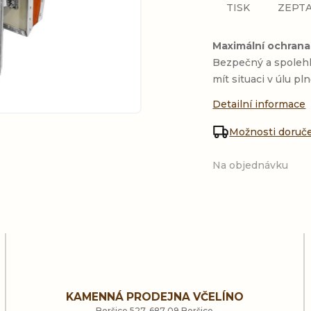
TISK
ZEPTA
Maximální ochrana 
Bezpečný a spolehl
mít situaci v úlu pl
Detailní informace
Možnosti doruč
Na objednávku
KAMENNÁ PRODEJNA VČELÍNO
Boršice 527, 687 09 Boršice