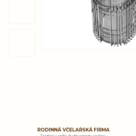
RODINNÁ VČELAŘSKÁ FIRMA
Tradice v srdci, budoucnost v rukou.