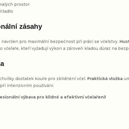
 malých prostor
ržadlo
onální zásahy
 navržen pro maximální bezpečnost při práci se včelstvy.
Hus
 pro včelaře, kteří vyžadují výkon a zároveň kladou důraz na bez
ha
hvilky dostatek kouře pro zklidnění včel.
Praktická vložka
um
při intenzivním používání.
sionální výbava pro klidné a efektivní včelaření!