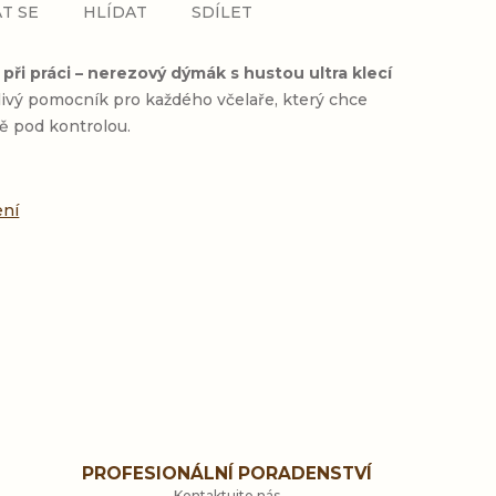
T SE
HLÍDAT
SDÍLET
při práci – nerezový dýmák s hustou ultra klecí
ivý pomocník pro každého včelaře, který chce
ně pod kontrolou.
ení
PROFESIONÁLNÍ PORADENSTVÍ
Kontaktujte nás