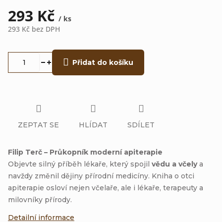
293 Kč
/ ks
293 Kč bez DPH
Měrná
cena:
Přidat do košíku
ZEPTAT SE
HLÍDAT
SDÍLET
Filip Terč – Průkopník moderní apiterapie
Objevte silný příběh lékaře, který spojil
vědu a včely
a
navždy změnil dějiny přírodní medicíny. Kniha o otci
apiterapie osloví nejen včelaře, ale i lékaře, terapeuty a
milovníky přírody.
Detailní informace