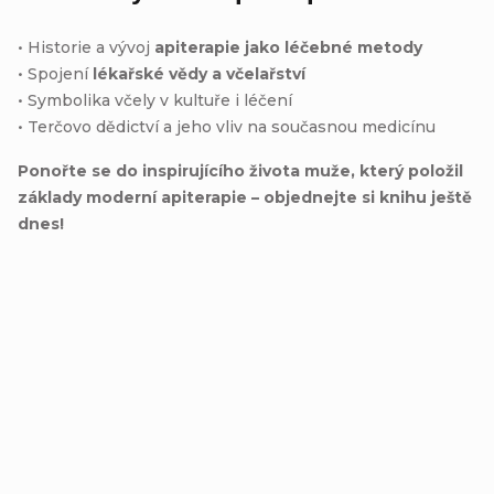
• Historie a vývoj
apiterapie jako léčebné metody
• Spojení
lékařské vědy a včelařství
• Symbolika včely v kultuře i léčení
• Terčovo dědictví a jeho vliv na současnou medicínu
Ponořte se do inspirujícího života muže, který položil
základy moderní apiterapie – objednejte si knihu ještě
dnes!
Ilustrované
Velká kniha včelaření
včelařství Y.G.