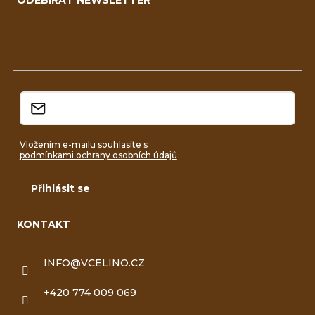
p
a
Vložte svůj e-mail a my vám budeme zasílat informace o
nových produktech na našem e-shopu.
t
í
E-mail
Vložením e-mailu souhlasíte s
podmínkami ochrany osobních údajů
Přihlásit se
KONTAKT
INFO
@
VCELINO.CZ
+420 774 009 069