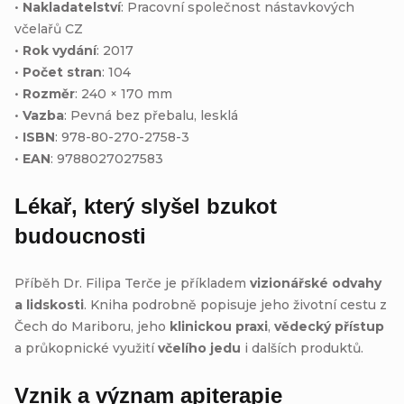
•
Nakladatelství
: Pracovní společnost nástavkových
včelařů CZ
•
Rok vydání
: 2017
•
Počet stran
: 104
•
Rozměr
: 240 × 170 mm
•
Vazba
: Pevná bez přebalu, lesklá
•
ISBN
: 978-80-270-2758-3
•
EAN
: 9788027027583
Lékař, který slyšel bzukot
budoucnosti
Příběh Dr. Filipa Terče je příkladem
vizionářské odvahy
a lidskosti
. Kniha podrobně popisuje jeho životní cestu z
Čech do Mariboru, jeho
klinickou praxi
,
vědecký přístup
a průkopnické využití
včelího jedu
i dalších produktů.
Vznik a význam apiterapie