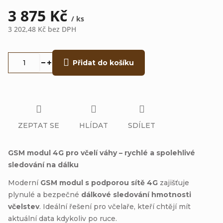
3 875 Kč
/ ks
3 202,48 Kč bez DPH
Měrná
cena:
Přidat do košíku
ZEPTAT SE
HLÍDAT
SDÍLET
GSM modul 4G pro včelí váhy – rychlé a spolehlivé
sledování na dálku
Moderní
GSM modul s podporou sítě 4G
zajišťuje
plynulé a bezpečné
dálkové sledování hmotnosti
včelstev
. Ideální řešení pro včelaře, kteří chtějí mít
aktuální data kdykoliv po ruce.