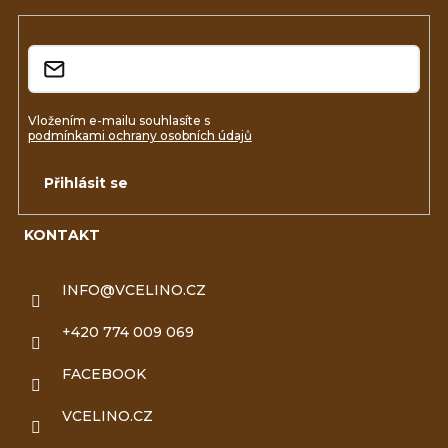
t
í
E-mail
Vložením e-mailu souhlasíte s
podmínkami ochrany osobních údajů
Přihlásit se
KONTAKT
INFO
@
VCELINO.CZ
+420 774 009 069
FACEBOOK
VCELINO.CZ