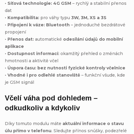
•
Síťová technologie:
4G GSM
– rychlý a stabilní přenos
dat
•
Kompatibilita:
pro váhy typu
3W, 3M, XS a 3S
•
Připojení k váze:
Bluetooth
– jednoduché bezdrátové
propojení
•
Přenos dat:
automatické
odesílání údajů do mobilní
aplikace
•
Dostupnost informací:
okamžitý přehled o změnách
hmotnosti a aktivitě včel
•
Úspora času:
bez nutnosti fyzické kontroly včelnice
•
Vhodné i pro odlehlé stanoviště
– funkční všude, kde
je GSM signál
Včelí váha pod dohledem –
odkudkoliv a kdykoliv
Díky tomuto modulu máte
aktuální informace o stavu
úlu přímo v telefonu
. Sledujte přínos snůšky, podezřelé