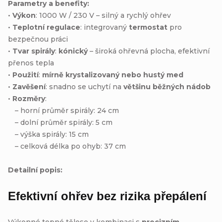
Parametry a benefity:
•
Výkon
: 1000 W / 230 V – silný a rychlý ohřev
•
Teplotní regulace
: integrovaný
termostat
pro
bezpečnou práci
•
Tvar spirály
:
kónický
– široká ohřevná plocha, efektivní
přenos tepla
•
Použití
:
mírně krystalizovaný nebo hustý med
•
Zavěšení
: snadno se uchytí na
většinu běžných nádob
•
Rozměry
:
– horní průměr spirály: 24 cm
– dolní průměr spirály: 5 cm
– výška spirály: 15 cm
– celková délka po ohyb: 37 cm
Detailní popis:
Efektivní ohřev bez rizika přepálení
Výkonné topné těleso v kombinaci s
precizním