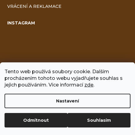
VRÁCENÍ A REKLAMACE
INSTAGRAM
Tento web používá soubory cookie. Dalším
procházením tohoto webu vyjadřujete souhlas s
FACEBOOK
jejich používáním. Více informací
zde
.
Nastavení
Vytvořil Shoptet
Odmítnout
Souhlasím
Copyright 2026
Včelíno
. Všechna práva vyhrazena.
Upravit
nastavení cookies
Používáme
ověření věku Adulto