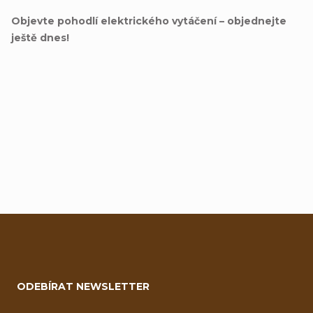
Objevte pohodlí elektrického vytáčení – objednejte
ještě dnes!
Přidat hodnocení
Z
á
ODEBÍRAT NEWSLETTER
p