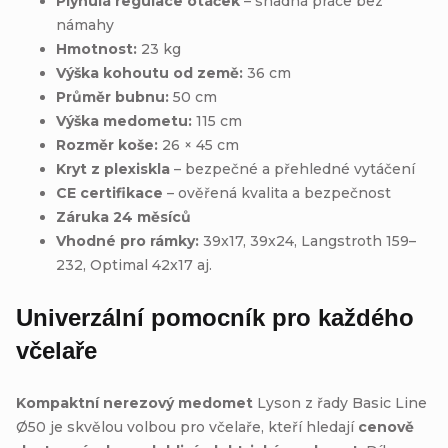
Plynulá regulace otáček
– snadná práce bez
námahy
Hmotnost:
23 kg
Výška kohoutu od země:
36 cm
Průměr bubnu:
50 cm
Výška medometu:
115 cm
Rozměr koše:
26 × 45 cm
Kryt z plexiskla
– bezpečné a přehledné vytáčení
CE certifikace
– ověřená kvalita a bezpečnost
Záruka 24 měsíců
Vhodné pro rámky:
39x17, 39x24, Langstroth 159–
232, Optimal 42x17 aj.
Univerzální pomocník pro každého
včelaře
Kompaktní nerezový medomet
Lyson z řady Basic Line
Ø50 je skvělou volbou pro včelaře, kteří hledají
cenově