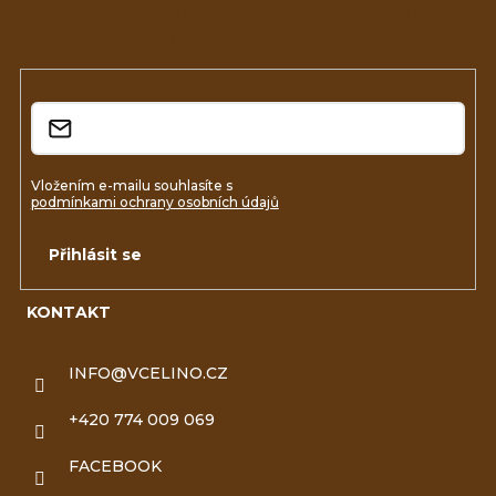
a
Vložte svůj e-mail a my vám budeme zasílat informace o
nových produktech na našem e-shopu.
t
í
E-mail
Vložením e-mailu souhlasíte s
podmínkami ochrany osobních údajů
Přihlásit se
KONTAKT
INFO
@
VCELINO.CZ
+420 774 009 069
FACEBOOK