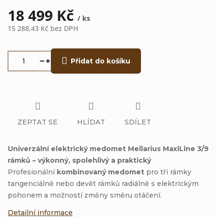
18 499 Kč
/ ks
15 288,43 Kč bez DPH
Měrná
cena:
Přidat do košíku
ZEPTAT SE
HLÍDAT
SDÍLET
Univerzální elektrický medomet Mellarius MaxiLine 3/9
rámků – výkonný, spolehlivý a praktický
Profesionální
kombinovaný medomet
pro tři rámky
tangenciálně nebo devět rámků radiálně s elektrickým
pohonem a možností změny směru otáčení.
Detailní informace