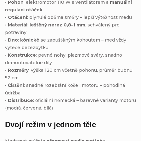
•
Pohon
: elektromotor 110 W s ventilátorem a
manuální
regulací otáček
•
Otáčení
: plynulé oběma směry – lepší výtěžnost medu
•
Materiál
:
leštěný nerez 0,8–1 mm
, schválený pro
potraviny
•
Dno
:
kónické
se zapuštěným kohoutem – med vždy
vyteče bezezbytku
•
Konstrukce
: pevné nohy, plazmové sváry, snadno
demontovatelné díly
•
Rozměry
: výška 120 cm včetně pohonu, průměr bubnu
52 cm
•
Čištění
: snadné rozebrání koše i motoru – pohodlná
údržba
•
Distribuce
: oficiální německá – barevné varianty motoru
(modrá, červená, bílá)
Dvojí režim v jednom těle
Medomet můžete
přepnout podle potřeby
–