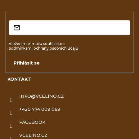
nových produktech na našem e-shopu.
t
í
E-mail
Vložením e-mailu souhlasíte s
podmínkami ochrany osobních údajů
Přihlásit se
KONTAKT
INFO
@
VCELINO.CZ
+420 774 009 069
FACEBOOK
VCELINO.CZ