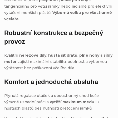
tangenciálně pro větší rámky nebo radiálně pro efektivní
vytáčení menších plástů.
Výborná volba pro všestranné
včelaře
.
Robustní konstrukce a bezpečný
provoz
Kvalitní
nerezové díly
,
hustá síť drátů
,
plné nohy
a
silný
motor
zajistí maximální stabilitu, odolnost a výbornou
výtěžnost bez poškození včelího díla.
Komfort a jednoduchá obsluha
Plynulá regulace otáček a oboustranný chod koše
výrazně usnadní práci a
vytěží maximum medu
i z
hustších plástů bez nutnosti přetočení rámků.