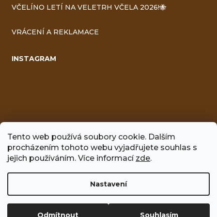
VČELÍNO LETÍ NA VELETRH VČELA 2026!🐝
VRÁCENÍ A REKLAMACE
INSTAGRAM
Tento web používá soubory cookie. Dalším
procházením tohoto webu vyjadřujete souhlas s
FACEBOOK
jejich používáním. Více informací
zde
.
Nastavení
Vytvořil Shoptet
Odmítnout
Souhlasím
Copyright 2026
Včelíno
. Všechna práva vyhrazena.
Upravit