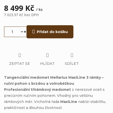
8 499 Kč
/ ks
7 023,97 Kč bez DPH
Měrná
cena:
Přidat do košíku
ZEPTAT SE
HLÍDAT
SDÍLET
Tangenciální medomet Mellarius MaxiLine 3 rámky –
ruční pohon s brzdou a volnoběžkou
Profesionální třírámkový medomet
z nerezové oceli s
precizním ručním pohonem. Vhodný pro většinu
rámkových měr. Vrcholná řada
MaxiLine
nabízí stabilitu,
praktičnost a dlouhou životnost.