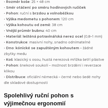
•
Rozměr koše
: 25 × 48 cm
•
Směr otáčení
:
po směru hodinových ručiček
•
Pohon
: ruční s
brzdou a volnoběžkou
•
Výška medometu s pohonem
: 120 cm
•
Výška kohoutu od země
: 38 cm
•
Vnější průměr bubnu
: 40 cm
•
Materiál
:
leštěná potravinářská nerez ocel
(0,8–1 mm)
•
Konstrukce
: masivní nohy, snadno odnímatelné
•
Dno
:
kónické se zapuštěným kohoutem
– žádné
zbytky medu
•
Koš
: klasický s osou, hustá nerezová mřížka šetří plástve
•
Pohon
: šnekové soukolí – možnost brzdění i reverzace
klikou
•
Distribuce
: oficiální německá – černé nebo šedé nohy
dle skladové dostupnosti
Spolehlivý ruční pohon s
výjimečnou ergonomií