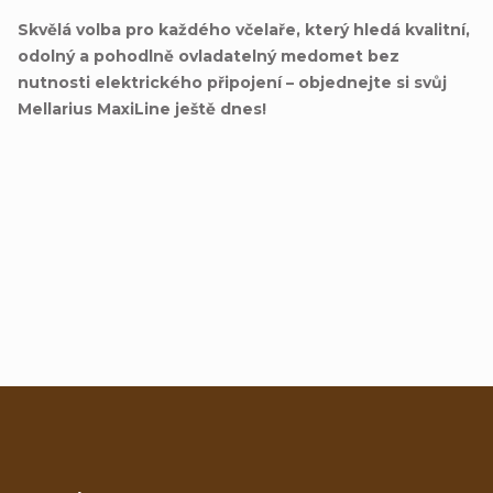
Skvělá volba pro každého včelaře, který hledá kvalitní,
odolný a pohodlně ovladatelný medomet bez
nutnosti elektrického připojení – objednejte si svůj
Mellarius MaxiLine ještě dnes!
Přidat hodnocení
Z
á