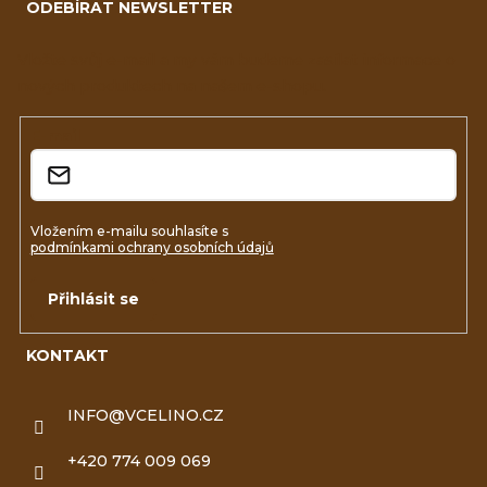
ODEBÍRAT NEWSLETTER
p
a
Vložte svůj e-mail a my vám budeme zasílat informace o
nových produktech na našem e-shopu.
t
í
E-mail
Vložením e-mailu souhlasíte s
podmínkami ochrany osobních údajů
Přihlásit se
KONTAKT
INFO
@
VCELINO.CZ
+420 774 009 069