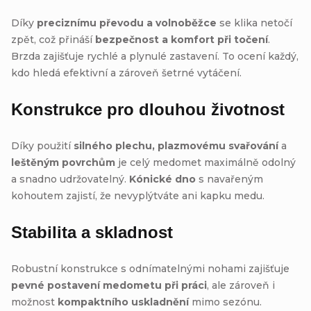
Díky
preciznímu převodu a volnoběžce
se klika netočí
zpět, což přináší
bezpečnost a komfort při točení
.
Brzda zajišťuje rychlé a plynulé zastavení. To ocení každý,
kdo hledá efektivní a zároveň šetrné vytáčení.
Konstrukce pro dlouhou životnost
Díky použití
silného plechu, plazmovému svařování
a
leštěným povrchům
je celý medomet maximálně odolný
a snadno udržovatelný.
Kónické dno
s navařeným
kohoutem zajistí, že nevyplýtváte ani kapku medu.
Stabilita a skladnost
Robustní konstrukce s odnímatelnými nohami zajišťuje
pevné postavení medometu při práci
, ale zároveň i
možnost
kompaktního uskladnění
mimo sezónu.