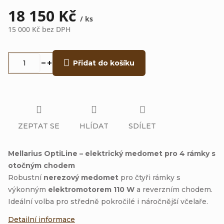
18 150 Kč
/ ks
15 000 Kč
bez DPH
Měrná
cena:
Přidat do košíku
ZEPTAT SE
HLÍDAT
SDÍLET
Mellarius OptiLine – elektrický medomet pro 4 rámky s
otočným chodem
Robustní
nerezový medomet
pro čtyři rámky s
výkonným
elektromotorem 110 W
a reverzním chodem.
Ideální volba pro středně pokročilé i náročnější včelaře.
Detailní informace