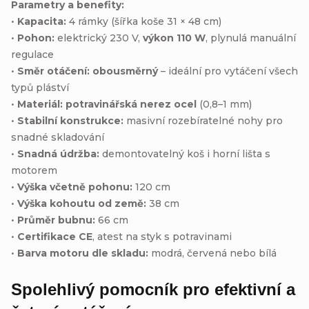
Parametry a benefity:
•
Kapacita:
4 rámky (šířka koše 31 × 48 cm)
•
Pohon:
elektrický 230 V,
výkon 110 W
, plynulá manuální
regulace
•
Směr otáčení:
obousměrný
– ideální pro vytáčení všech
typů pláství
•
Materiál:
potravinářská nerez ocel
(0,8–1 mm)
•
Stabilní konstrukce:
masivní rozebíratelné nohy pro
snadné skladování
•
Snadná údržba:
demontovatelný koš i horní lišta s
motorem
•
Výška včetně pohonu:
120 cm
•
Výška kohoutu od země:
38 cm
•
Průměr bubnu:
66 cm
•
Certifikace CE
, atest na styk s potravinami
•
Barva motoru dle skladu:
modrá, červená nebo bílá
Spolehlivý pomocník pro efektivní a