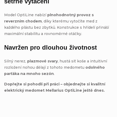
šetrné vytáčení
Model OptiLine nabízí
plnohodnotný provoz s
reverzním chodem
, díky kterému vytočíte med z
každého plástu bez zbytků. Konstrukce s hřídelí přináší
maximální stabilitu a rovnoměrné otáčky.
Navržen pro dlouhou životnost
Silný nerez,
plazmové svary
, hustá síť koše a intuitivní
rozložení nohou dělají z tohoto medometu
odolného
parťáka na mnoho sezón
.
Dopřejte si pohodlí při práci – objednejte si kvalitní
elektrický medomet Mellarius OptiLine ještě dnes.