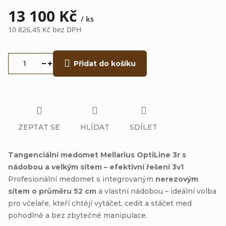
13 100 Kč
/ ks
10 826,45 Kč
bez DPH
Měrná
cena:
Přidat do košíku
ZEPTAT SE
HLÍDAT
SDÍLET
Tangenciální medomet Mellarius OptiLine 3r s
nádobou a velkým sítem – efektivní řešení 3v1
Profesionální medomet s integrovaným
nerezovým
sítem o průměru 52 cm
a vlastní nádobou – ideální volba
pro včelaře, kteří chtějí vytáčet, cedit a stáčet med
pohodlně a bez zbytečné manipulace.