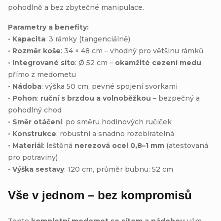
pohodlně a bez zbytečné manipulace.
Parametry a benefity:
•
Kapacita
: 3 rámky (tangenciálně)
•
Rozměr koše
: 34 × 48 cm – vhodný pro většinu rámků
•
Integrované síto
: Ø 52 cm –
okamžité cezení medu
přímo z medometu
•
Nádoba
: výška 50 cm, pevné spojení svorkami
•
Pohon
:
ruční s brzdou a volnoběžkou
– bezpečný a
pohodlný chod
•
Směr otáčení
: po směru hodinových ručiček
•
Konstrukce
: robustní a snadno rozebíratelná
•
Materiál
: leštěná
nerezová ocel 0,8–1 mm
(atestovaná
pro potraviny)
•
Výška sestavy
: 120 cm, průměr bubnu: 52 cm
Vše v jednom – bez kompromisů
Tento
kompletní medomet se sítem a nádobou
vám