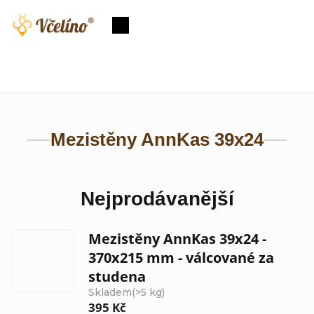
Přejít
na
Nákupní
obsah
košík
Mezistěny AnnKas 39x24
Nejprodávanější
Mezistěny AnnKas 39x24 -
370x215 mm - válcované za
studena
Skladem
(>5 kg)
395 Kč