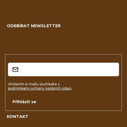
v
Z
ý
á
p
ODEBÍRAT NEWSLETTER
p
i
a
Vložte svůj e-mail a my vám budeme zasílat informace o
s
nových produktech na našem e-shopu.
t
u
í
E-mail
Vložením e-mailu souhlasíte s
podmínkami ochrany osobních údajů
Přihlásit se
KONTAKT