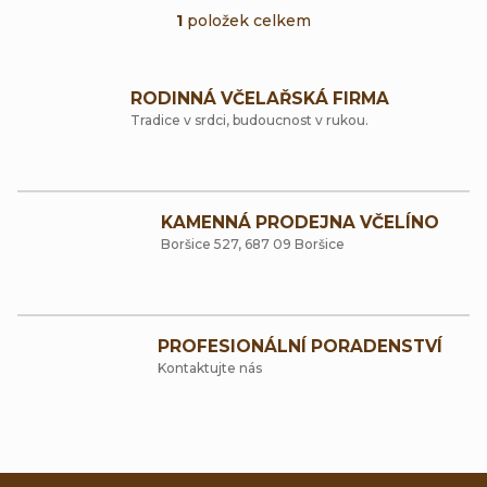
k
1
položek celkem
u
O
t
k
v
ů
t
RODINNÁ VČELAŘSKÁ FIRMA
l
Tradice v srdci, budoucnost v rukou.
ů
á
d
a
KAMENNÁ PRODEJNA VČELÍNO
Boršice 527, 687 09 Boršice
c
í
p
PROFESIONÁLNÍ PORADENSTVÍ
r
Kontaktujte nás
v
k
y