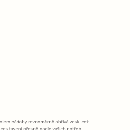
olem nádoby rovnoměrně ohřívá vosk, což
es tavení přesně podle vašich potřeb.