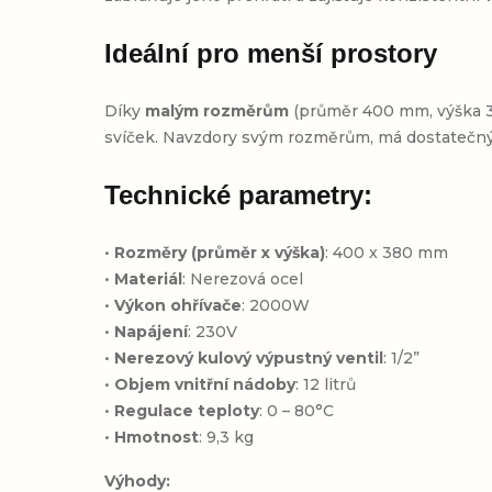
Ideální pro menší prostory
Díky
malým rozměrům
(průměr 400 mm, výška 
svíček. Navzdory svým rozměrům, má dostatečn
Technické parametry:
•
Rozměry (průměr x výška)
: 400 x 380 mm
•
Materiál
: Nerezová ocel
•
Výkon ohřívače
: 2000W
•
Napájení
: 230V
•
Nerezový kulový výpustný ventil
: 1/2”
•
Objem vnitřní nádoby
: 12 litrů
•
Regulace teploty
: 0 – 80°C
•
Hmotnost
: 9,3 kg
Výhody: