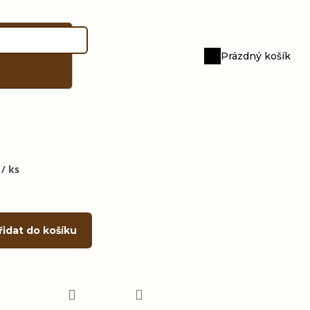
Prázdný košík
Nákupní
košík
č
/ ks
řidat do košíku