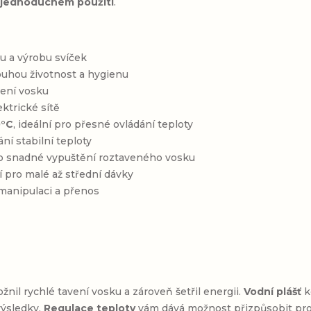
i
jednoduchém použití
.
ku a výrobu svíček
ouhou životnost a hygienu
vení vosku
ktrické sítě
0°C
, ideální pro přesné ovládání teploty
í stabilní teploty
pro snadné vypuštění roztaveného vosku
ní pro malé až střední dávky
 manipulaci a přenos
nil rychlé tavení vosku a zároveň šetřil energii.
Vodní plášť
k
výsledky.
Regulace teploty
vám dává možnost přizpůsobit proc