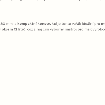
380 mm) a
kompaktní konstrukci
je tento vařák ideální pro
me
ý
objem 12 litrů
, což z něj činí výborný nástroj pro malovýrob