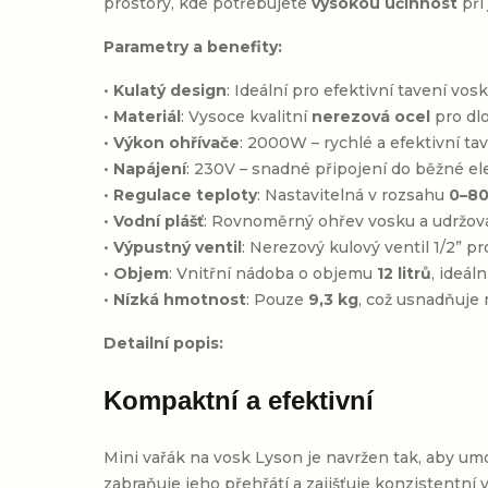
prostory, kde potřebujete
vysokou účinnost
př
Parametry a benefity:
•
Kulatý design
: Ideální pro efektivní tavení vos
•
Materiál
: Vysoce kvalitní
nerezová ocel
pro dl
•
Výkon ohřívače
: 2000W – rychlé a efektivní ta
•
Napájení
: 230V – snadné připojení do běžné ele
•
Regulace teploty
: Nastavitelná v rozsahu
0–8
•
Vodní plášť
: Rovnoměrný ohřev vosku a udržován
•
Výpustný ventil
: Nerezový kulový ventil 1/2” 
•
Objem
: Vnitřní nádoba o objemu
12 litrů
, ideál
•
Nízká hmotnost
: Pouze
9,3 kg
, což usnadňuje
Detailní popis:
Kompaktní a efektivní
Mini vařák na vosk Lyson je navržen tak, aby umož
zabraňuje jeho přehřátí a zajišťuje konzistentní 