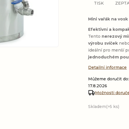
TISK
ZEPTA
Mini vařák na vosk
Efektivní a kompak
Tento
nerezový mi
výrobu svíček
neb
ideální pro menší p
jednoduchém použ
Detailní informace
Můžeme doručit do
17.8.2026
Možnosti doruč
Skladem
(>5 ks)