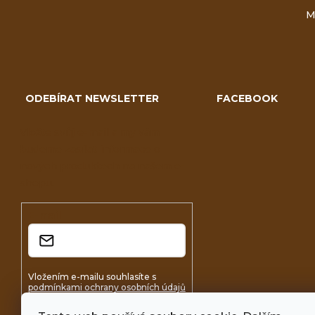
M
ODEBÍRAT NEWSLETTER
FACEBOOK
Vložte svůj e-mail a my vám
budeme zasílat informace o
nových produktech na našem e-
shopu.
E-mail
Vložením e-mailu souhlasíte s
podmínkami ochrany osobních údajů