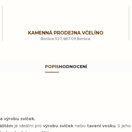
KAMENNÁ PRODEJNA VČELÍNO
Boršice 527, 687 09 Boršice
POPIS
HODNOCENÍ
a výrobu svíček.
láštěm
je ideální pro
výrobu svíček
nebo
tavení vosku
. S jeh