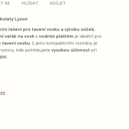
T SE
HLÍDAT
SDÍLET
 kulatý Lyson
tní řešení pro tavení vosku a výrobu svíček.
ni vařák na vosk
s
vodním pláštěm
je ideální pro
o
tavení vosku
. S jeho kompaktními rozměry je
rostory, kde potřebujete
vysokou účinnost
při
ití
.
:
ení