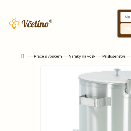
Přejít
na
obsah
Hl
Práce s voskem
Vařáky na vosk
Příslušenství
Domů