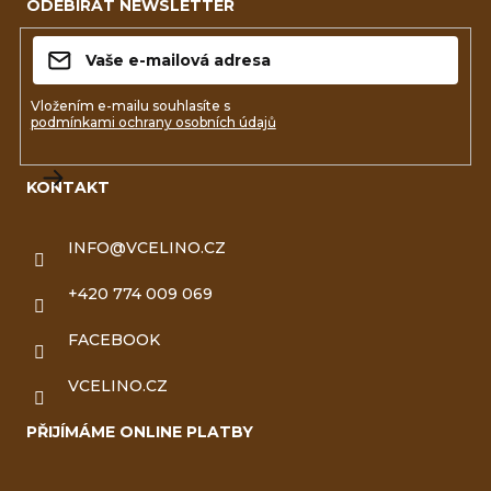
ODEBÍRAT NEWSLETTER
p
a
t
Vložením e-mailu souhlasíte s
podmínkami ochrany osobních údajů
í
KONTAKT
Přihlásit
se
INFO
@
VCELINO.CZ
+420 774 009 069
FACEBOOK
VCELINO.CZ
PŘIJÍMÁME ONLINE PLATBY