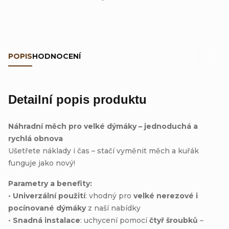
POPIS
HODNOCENÍ
Detailní popis produktu
Náhradní měch pro velké dýmáky – jednoduchá a
rychlá obnova
Ušetřete náklady i čas – stačí vyměnit měch a kuřák
funguje jako nový!
Parametry a benefity:
•
Univerzální použití
: vhodný pro
velké nerezové i
pocínované dýmáky
z naší nabídky
•
Snadná instalace
: uchycení pomocí
čtyř šroubků
–