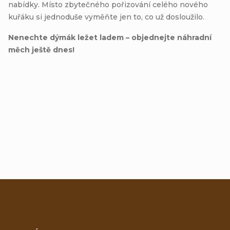
nabídky. Místo zbytečného pořizování celého nového
kuřáku si jednoduše vyměňte jen to, co už dosloužilo.
Nenechte dýmák ležet ladem – objednejte náhradní
měch ještě dnes!
Přidat hodnocení
Z
á