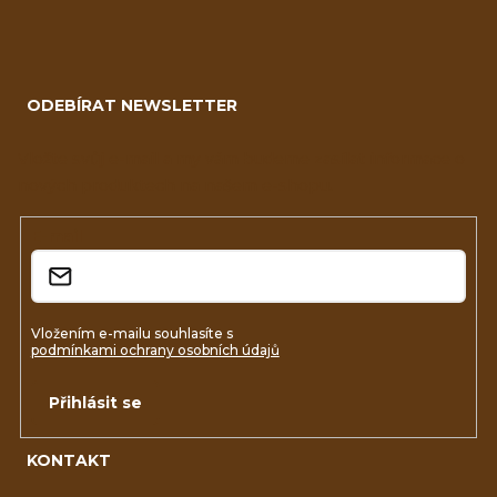
Z
á
ODEBÍRAT NEWSLETTER
p
a
Vložte svůj e-mail a my vám budeme zasílat informace o
nových produktech na našem e-shopu.
t
í
E-mail
Vložením e-mailu souhlasíte s
podmínkami ochrany osobních údajů
Přihlásit se
KONTAKT