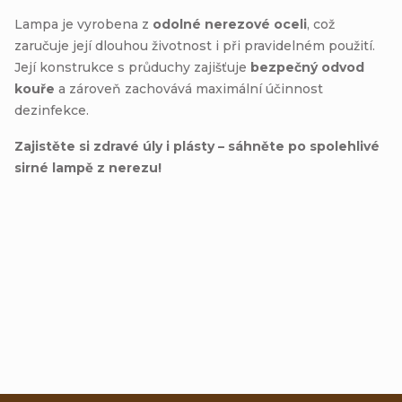
Lampa je vyrobena z
odolné nerezové oceli
, což
zaručuje její dlouhou životnost i při pravidelném použití.
Její konstrukce s průduchy zajišťuje
bezpečný odvod
kouře
a zároveň zachovává maximální účinnost
dezinfekce.
Zajistěte si zdravé úly i plásty – sáhněte po spolehlivé
sirné lampě z nerezu!
Přidat hodnocení