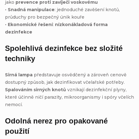
jako
prevence proti zavíječi voskovému
•
Snadná manipulace
: jednoduché zavěšení knotů,
průduchy pro bezpečný únik kouře
•
Ekonomické řešení
:
nízkonákladová forma
dezinfekce
Spolehlivá dezinfekce bez složité
techniky
Sirná lampa
představuje osvědčený a zároveň cenově
dostupný způsob, jak dezinfikovat včelařské potřeby.
Spalováním sirných knotů
vznikají dezinfekční plyny,
které účinně ničí parazity, mikroorganismy i spóry včelích
nemocí.
Odolná nerez pro opakované
použití