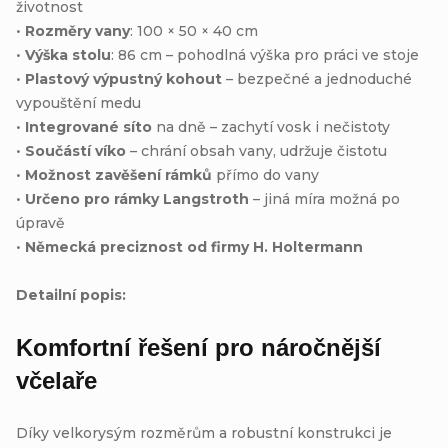
životnost
•
Rozměry vany
: 100 × 50 × 40 cm
•
Výška stolu
: 86 cm – pohodlná výška pro práci ve stoje
•
Plastový výpustný kohout
– bezpečné a jednoduché
vypouštění medu
•
Integrované síto
na dně – zachytí vosk i nečistoty
•
Součástí víko
– chrání obsah vany, udržuje čistotu
•
Možnost zavěšení rámků
přímo do vany
•
Určeno pro rámky Langstroth
– jiná míra možná po
úpravě
•
Německá preciznost od firmy H. Holtermann
Detailní popis:
Komfortní řešení pro náročnější
včelaře
Díky velkorysým rozměrům a robustní konstrukci je