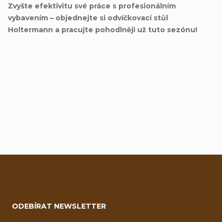
Zvyšte efektivitu své práce s profesionálním
vybavením – objednejte si odvíčkovací stůl
Holtermann a pracujte pohodlněji už tuto sezónu!
Přidat hodnocení
Z
á
ODEBÍRAT NEWSLETTER
p