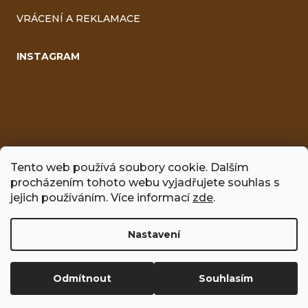
VRÁCENÍ A REKLAMACE
INSTAGRAM
Tento web používá soubory cookie. Dalším
procházením tohoto webu vyjadřujete souhlas s
FACEBOOK
jejich používáním. Více informací
zde
.
Nastavení
Vytvořil Shoptet
Odmítnout
Souhlasím
Copyright 2026
Včelíno
. Všechna práva vyhrazena.
Upravit
nastavení cookies
Používáme
ověření věku Adulto