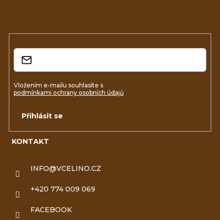
a
Vložte svůj e-mail a my vám budeme zasílat informace o
nových produktech na našem e-shopu.
t
í
E-mail
Vložením e-mailu souhlasíte s
podmínkami ochrany osobních údajů
Přihlásit se
KONTAKT
INFO
@
VCELINO.CZ
+420 774 009 069
FACEBOOK