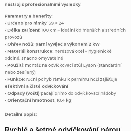
nástroj s profesionálními výsledky
.
Parametry a benefity:
•
Určeno pro rámky
: 39 × 24
•
Délka zařízení
: 100 cm – ideální do menších a středních
provozů
•
Ohřev nožů
:
parní vyvíječ s výkonem 2 kW
•
Materiál konstrukce
: nerezová ocel – hygienické,
odolné, snadno omyvatelné
•
Použití
: montáž na odvíčkovací stůl Lyson (standardní
nebo zesílený)
•
Funkce
: ruční pohyb rámku k parnímu noži zajišťuje
efektivní a čisté odvíčkování
•
Odpady (voští)
padají přímo do odvíčkovací nádoby
•
Orientační hmotnost
: 10,4 kg
Detailní popis:
Rychlé a šetrné odvíčkování párou