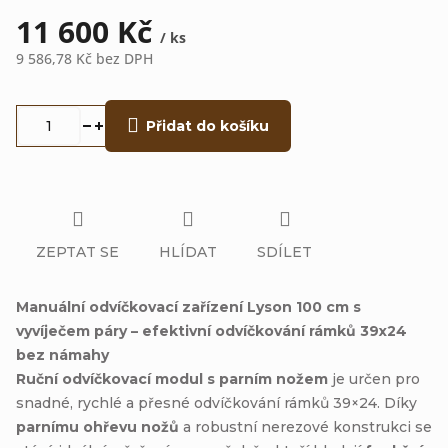
11 600 Kč
/ ks
9 586,78 Kč bez DPH
Měrná
cena:
Přidat do košíku
ZEPTAT SE
HLÍDAT
SDÍLET
Manuální odvíčkovací zařízení Lyson 100 cm s
vyvíječem páry – efektivní odvíčkování rámků 39x24
bez námahy
Ruční odvíčkovací modul s parním nožem
je určen pro
snadné, rychlé a přesné odvíčkování rámků 39×24. Díky
parnímu ohřevu nožů
a robustní nerezové konstrukci se