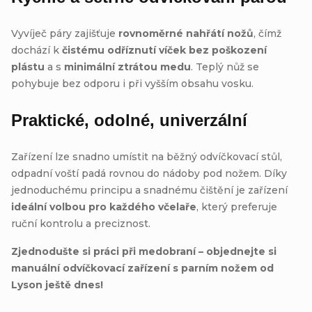
Vyvíječ páry zajišťuje
rovnoměrné nahřátí nožů
, čímž
dochází k
čistému odříznutí víček bez poškození
plástu
a s
minimální ztrátou medu
. Teplý nůž se
pohybuje bez odporu i při vyšším obsahu vosku.
Praktické, odolné, univerzální
Zařízení lze snadno umístit na běžný odvíčkovací stůl,
odpadní voští padá rovnou do nádoby pod nožem. Díky
jednoduchému principu a snadnému čištění je zařízení
ideální volbou pro každého včelaře
, který preferuje
ruční kontrolu a preciznost.
Zjednodušte si práci při medobraní – objednejte si
manuální odvíčkovací zařízení s parním nožem od
Lyson ještě dnes!