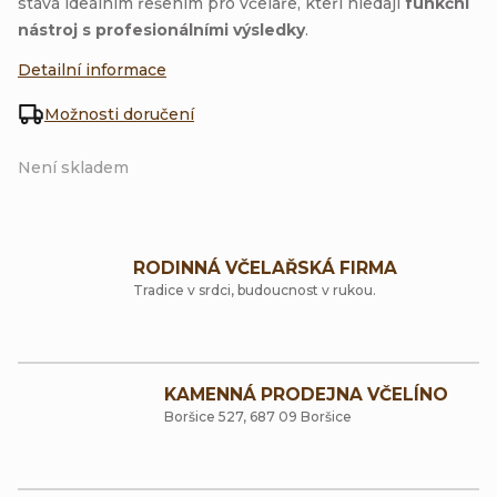
stává ideálním řešením pro včelaře, kteří hledají
funkční
nástroj s profesionálními výsledky
.
Detailní informace
Možnosti doručení
Není skladem
RODINNÁ VČELAŘSKÁ FIRMA
Tradice v srdci, budoucnost v rukou.
KAMENNÁ PRODEJNA VČELÍNO
Boršice 527, 687 09 Boršice