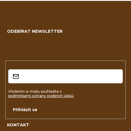
Z
á
ODEBÍRAT NEWSLETTER
p
a
Vložte svůj e-mail a my vám budeme zasílat informace o
nových produktech na našem e-shopu.
t
í
E-mail
Vložením e-mailu souhlasíte s
podmínkami ochrany osobních údajů
Přihlásit se
KONTAKT