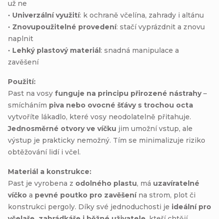
už ne
•
Univerzální využití
: k ochraně včelína, zahrady i altánu
•
Znovupoužitelné provedení
: stačí vyprázdnit a znovu
naplnit
•
Lehký plastový materiál
: snadná manipulace a
zavěšení
Použití:
Past na vosy
funguje na principu přirozené nástrahy
–
smícháním
piva nebo ovocné šťávy s trochou octa
vytvoříte lákadlo, které vosy neodolatelně přitahuje.
Jednosměrné otvory ve víčku
jim umožní vstup, ale
výstup je prakticky nemožný. Tím se minimalizuje riziko
obtěžování lidí i včel.
Materiál a konstrukce:
Past je vyrobena z
odolného plastu
, má
uzavíratelné
víčko
a
pevné poutko pro zavěšení
na strom, plot či
konstrukci pergoly. Díky své jednoduchosti je
ideální pro
včelaře, zahrádkáře i běžné uživatele
, kteří chtějí