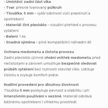
•
Umístění
:
zadní část víka
•
Tvar
: přesně tvarovaný
půlkruh
•
Tloušťka
:
5 mm
– vyšší odolnost vůči prasknutí a
opotřebení
•
Materiál
:
čiré plexisklo
– vizuální přehled o procesu
vytáčení
•
Balení
: 1 ks
•
Snadná výměna
– plně kompatibilní náhradní díl
Ochrana medometu a čistota provozu
Zadní plexisklo účinně
chrání vnitřek medometu
před
nečistotami a zároveň umožňuje
bezpečně sledovat
průběh vytáčení
bez nutnosti otevírat víko. Udržuje
čistotu a zvyšuje komfort práce.
Kvalitní provedení pro dlouhou životnost
Tloušťka
5 mm
poskytuje pevnost a stabilitu i při
intenzivním používání v sezóně
. Materiál odolává
běžnému opotřebení i vlhkému prostředí.