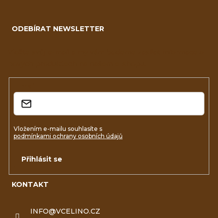
Z
á
ODEBÍRAT NEWSLETTER
p
a
Vložte svůj e-mail a my vám budeme zasílat informace o
nových produktech na našem e-shopu.
t
í
E-mail
Vložením e-mailu souhlasíte s
podmínkami ochrany osobních údajů
Přihlásit se
KONTAKT
INFO
@
VCELINO.CZ