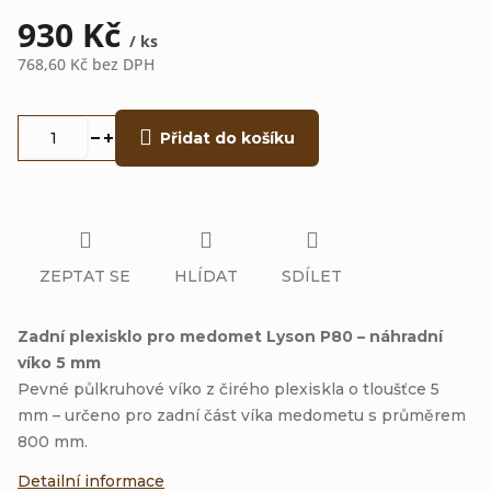
930 Kč
/ ks
768,60 Kč bez DPH
Měrná
cena:
Přidat do košíku
ZEPTAT SE
HLÍDAT
SDÍLET
Zadní plexisklo pro medomet Lyson P80 – náhradní
víko 5 mm
Pevné půlkruhové víko z čirého plexiskla o tloušťce 5
mm – určeno pro zadní část víka medometu s průměrem
800 mm.
Detailní informace