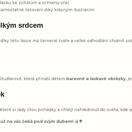
, lásku ke zvířatům a ochranu včel
i samostatné listování díky krásným ilustracím
velkým srdcem
ě díky této lásce má červené tváře a velké odhodlání chránit své 
i
tudlarové, která přináší dětem
barevné a laskavé obrázky
, j
ek
které si rády čtou pohádky a chtějí nahlédnout do světa, kde
v
už na vás čeká pod svým dubem!
🍯🌳