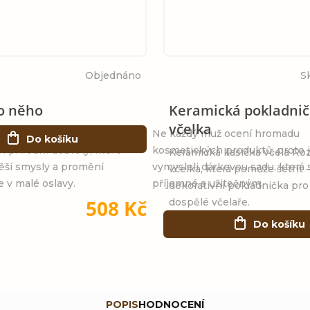
Objednáno
S
o něho
Keramická pokladni
včelka
balíček plný radosti a
Ne každý muž ocení hromadu
Do košíku
ři přírodní dobroty, které
kosmetických produktů, proto 
Keramická kasička včela Ro
těší smysly a promění
vymysleli dárkovou sadu, která 
včelka, která pomůže šetřit –
e v malé oslavy.
příjemné s užitečným.
dekorativní pokladnička pro 
508 Kč
dospělé včelaře.
Do košíku
POPIS
HODNOCENÍ