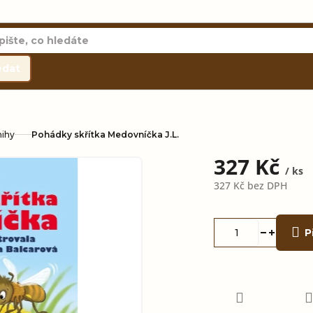
edat
nihy
Pohádky skřítka Medovníčka J.L.
327 Kč
/ ks
327 Kč bez DPH
Měrná
cena:
P