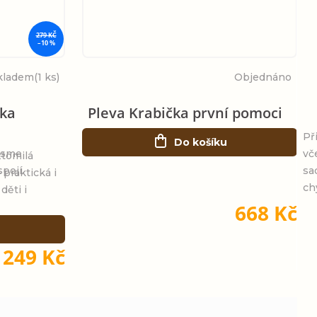
279 KČ
–10 %
kladem
(1 ks)
Objednáno
čka
Pleva Krabička první pomoci
Př
Do košíku
jsme
vč
ztomilá
spojí
sa
 praktická i
ch
děti i
668 Kč
249 Kč