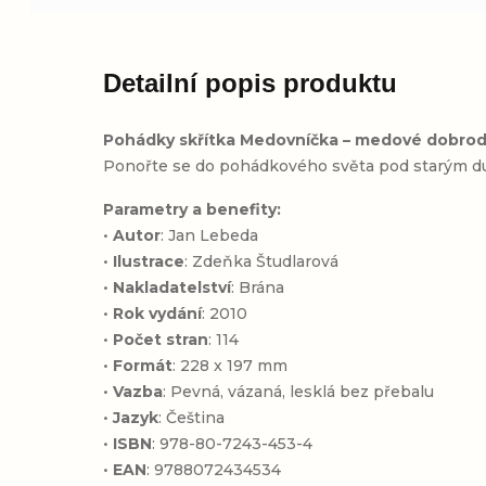
Detailní popis produktu
Pohádky skřítka Medovníčka – medové dobrodr
Ponořte se do pohádkového světa pod starým dub
Parametry a benefity:
•
Autor
: Jan Lebeda
•
Ilustrace
: Zdeňka Študlarová
•
Nakladatelství
: Brána
•
Rok vydání
: 2010
•
Počet stran
: 114
•
Formát
: 228 x 197 mm
•
Vazba
: Pevná, vázaná, lesklá bez přebalu
•
Jazyk
: Čeština
•
ISBN
: 978-80-7243-453-4
•
EAN
: 9788072434534