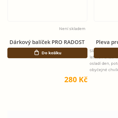
Není skladem
Dárkový balíček PRO RADOST
Pleva pr
Sladký dárkový 
Do košíku
letních chutí T
osladí den, po
obyčejné chvíl
280 Kč