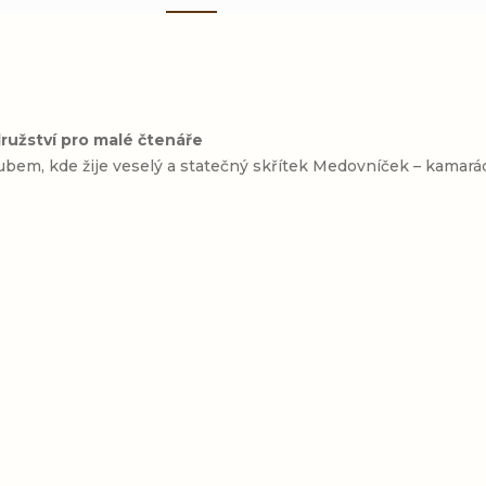
užství pro malé čtenáře
em, kde žije veselý a statečný skřítek Medovníček – kamarád 