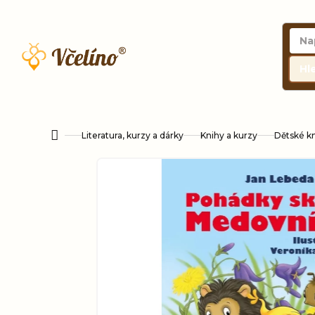
Přejít
na
obsah
Hl
Literatura, kurzy a dárky
Knihy a kurzy
Dětské k
Domů