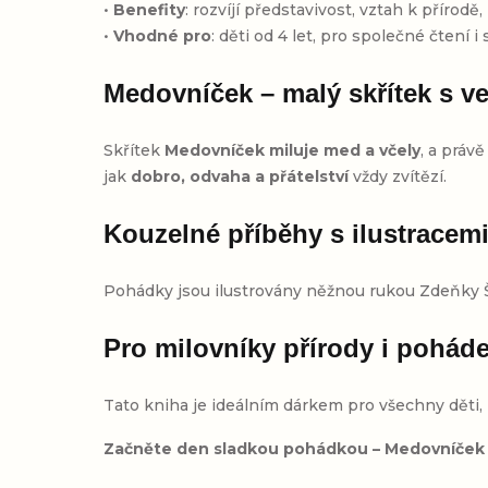
•
Benefity
: rozvíjí představivost, vztah k přírodě
•
Vhodné pro
: děti od 4 let, pro společné čtení 
Medovníček – malý skřítek s 
Skřítek
Medovníček miluje med a včely
, a práv
jak
dobro, odvaha a přátelství
vždy zvítězí.
Kouzelné příběhy s ilustracem
Pohádky jsou ilustrovány něžnou rukou Zdeňky Š
Pro milovníky přírody i pohád
Tato kniha je ideálním dárkem pro všechny děti, 
Začněte den sladkou pohádkou – Medovníček 