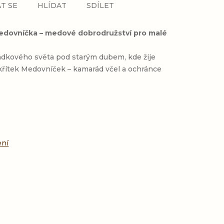
T SE
HLÍDAT
SDÍLET
edovníčka – medové dobrodružství pro malé
dkového světa pod starým dubem, kde žije
skřítek Medovníček – kamarád včel a ochránce
:
ení