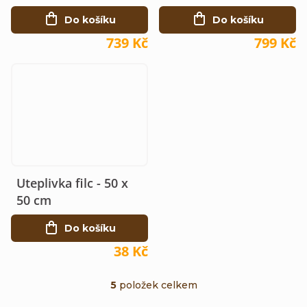
na polystyrenový úl
Do košíku
Do košíku
DE
739 Kč
799 Kč
Uteplivka filc - 50 x
50 cm
Do košíku
38 Kč
5
položek celkem
O