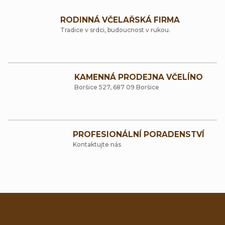
v
RODINNÁ VČELAŘSKÁ FIRMA
l
Tradice v srdci, budoucnost v rukou.
á
d
a
KAMENNÁ PRODEJNA VČELÍNO
Boršice 527, 687 09 Boršice
c
í
p
PROFESIONÁLNÍ PORADENSTVÍ
r
Kontaktujte nás
v
k
y
v
Z
ý