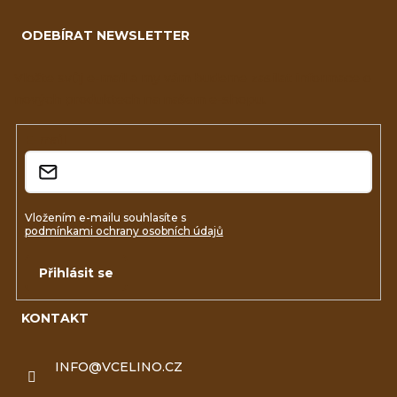
á
p
ODEBÍRAT NEWSLETTER
p
i
a
Vložte svůj e-mail a my vám budeme zasílat informace o
s
nových produktech na našem e-shopu.
t
u
í
E-mail
Vložením e-mailu souhlasíte s
podmínkami ochrany osobních údajů
Přihlásit se
KONTAKT
INFO
@
VCELINO.CZ