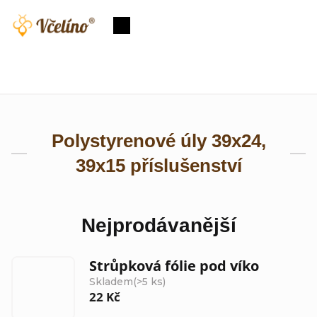
Přejít
na
Nákupní
obsah
košík
Polystyrenové úly 39x24,
39x15 příslušenství
Nejprodávanější
Strůpková fólie pod víko
Skladem
(>5 ks)
22 Kč