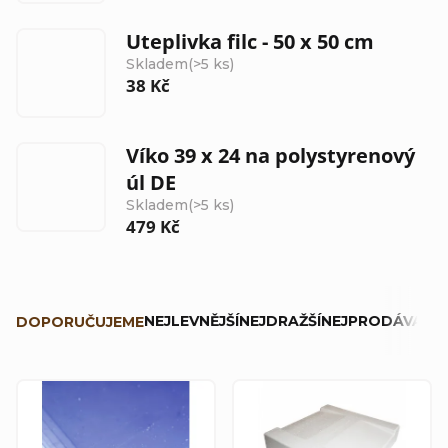
Uteplivka filc - 50 x 50 cm
Skladem
(>5 ks)
38 Kč
Víko 39 x 24 na polystyrenový
úl DE
Skladem
(>5 ks)
479 Kč
Ř
NEJLEVNĚJŠÍ
NEJDRAŽŠÍ
NEJPRODÁVANĚJ
DOPORUČUJEME
a
z
V
e
ý
n