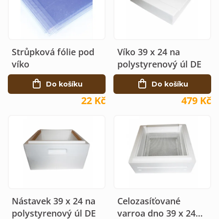
p
í
i
p
s
r
Strůpková fólie pod
Víko 39 x 24 na
p
o
víko
polystyrenový úl DE
r
d
Do košíku
Do košíku
o
u
22 Kč
479 Kč
d
k
u
t
k
ů
t
ů
Nástavek 39 x 24 na
Celozasíťované
polystyrenový úl DE
varroa dno 39 x 24