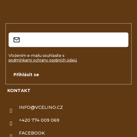
a
Vložte svůj e-mail a my vám budeme zasílat informace o
nových produktech na našem e-shopu.
t
í
E-mail
Vložením e-mailu souhlasíte s
podmínkami ochrany osobních údajů
Přihlásit se
KONTAKT
INFO
@
VCELINO.CZ
+420 774 009 069
FACEBOOK