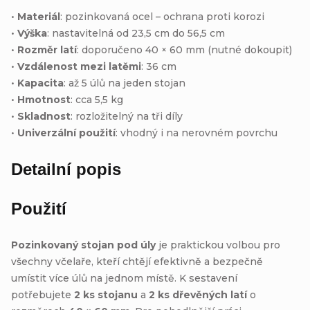
•
Materiál
: pozinkovaná ocel – ochrana proti korozi
•
Výška
: nastavitelná od 23,5 cm do 56,5 cm
•
Rozměr latí
: doporučeno 40 × 60 mm (nutné dokoupit)
•
Vzdálenost mezi latěmi
: 36 cm
•
Kapacita
: až 5 úlů na jeden stojan
•
Hmotnost
: cca 5,5 kg
•
Skladnost
: rozložitelný na tři díly
•
Univerzální použití
: vhodný i na nerovném povrchu
Detailní popis
Použití
Pozinkovaný stojan pod úly
je praktickou volbou pro
všechny včelaře, kteří chtějí efektivně a bezpečně
umístit více úlů na jednom místě. K sestavení
potřebujete
2 ks stojanu
a
2 ks dřevěných latí
o