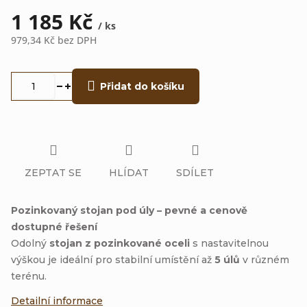
1 185 Kč
/ ks
979,34 Kč bez DPH
Měrná
cena:
Přidat do košíku
ZEPTAT SE
HLÍDAT
SDÍLET
Pozinkovaný stojan pod úly – pevné a cenově
dostupné řešení
Odolný
stojan z pozinkované oceli
s nastavitelnou
výškou je ideální pro stabilní umístění až
5 úlů
v různém
terénu.
Detailní informace