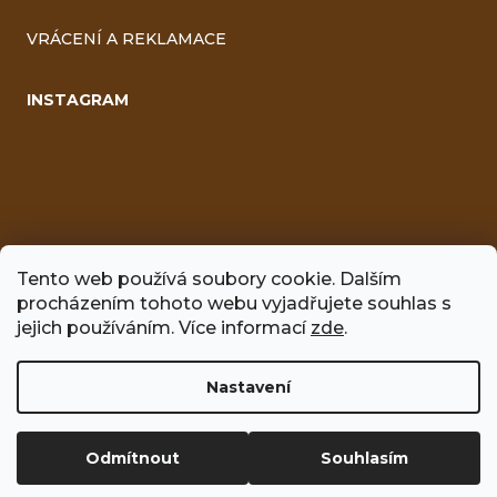
VRÁCENÍ A REKLAMACE
INSTAGRAM
Tento web používá soubory cookie. Dalším
procházením tohoto webu vyjadřujete souhlas s
FACEBOOK
jejich používáním. Více informací
zde
.
Nastavení
Vytvořil Shoptet
Odmítnout
Souhlasím
Copyright 2026
Včelíno
. Všechna práva vyhrazena.
Upravit
nastavení cookies