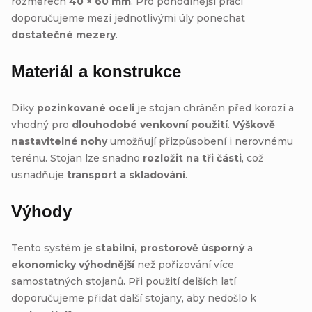
rozměrech
40 × 60 mm
. Pro pohodlnější práci
doporučujeme mezi jednotlivými úly ponechat
dostatečné mezery
.
Materiál a konstrukce
Díky
pozinkované oceli
je stojan chráněn před korozí a
vhodný pro
dlouhodobé venkovní použití
.
Výškově
nastavitelné nohy
umožňují přizpůsobení i nerovnému
terénu. Stojan lze snadno
rozložit na tři části
, což
usnadňuje
transport a skladování
.
Výhody
Tento systém je
stabilní, prostorově úsporný
a
ekonomicky výhodnější
než pořizování více
samostatných stojanů. Při použití delších latí
doporučujeme přidat další stojany, aby nedošlo k