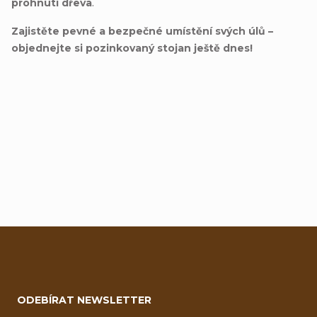
prohnutí dřeva
.
Zajistěte pevné a bezpečné umístění svých úlů –
objednejte si pozinkovaný stojan ještě dnes!
Přidat hodnocení
Z
á
ODEBÍRAT NEWSLETTER
p