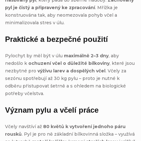
pyl je čistý a připravený ke zpracování
. Mřížka je
konstruována tak, aby neomezovala pohyb včel a
minimalizovala stres v úlu.
Praktické a bezpečné použití
Pylochyt by měl být v úlu
maximálně 2–3 dny
, aby
nedošlo k
ochuzení včel o důležité bílkoviny
, které jsou
nezbytné pro
výživu larev a dospělých včel
. Včely za
sezónu spotřebují až 30 kg pylu – proto je nutné k
odběru přistupovat šetrně a s ohledem na biologické
potřeby včelstva.
Význam pylu a včelí práce
Včely navštíví až
80 květů k vytvoření jednoho páru
rousků
. Pyl je pro ně základní bílkovinná složka – využívá