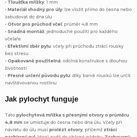
•
Tloušťka mřížky
: 1 mm
•
Materiál vhodný pro úly
: lze vložit přímo do česna nebo
zabudovat do dna úlu
•
Otvor pro průchod včel
: průměr 4,8 mm
•
Snadná montáž
: jednoduché použití pro každého
včelaře
•
Efektivní sběr pylu
: včely při průchodu ztrácí rousky
bez stresu
•
Opakovaně použitelná
: odolná konstrukce s dlouhou
životností
•
Přesné určení původu pylu
: díky barvě rousků lze určit
navštěvovanou rostlinu
Jak pylochyt funguje
Tato
pylochytová mřížka s přesnými otvory o průměru
4,8 mm
se umisťuje do česna nebo dna úlu. Včely při
návratu do úlu musí
prolézt otvory
, přičemž
ztrácí
nasbíraný pyl
, který padá do sběrné nádoby.
Zachovaný