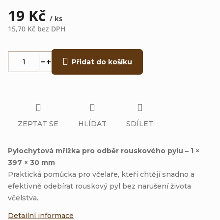
19 Kč
/ ks
15,70 Kč bez DPH
Měrná
cena:
Přidat do košíku
ZEPTAT SE
HLÍDAT
SDÍLET
Pylochytová mřížka pro odběr rouskového pylu – 1 ×
397 × 30 mm
Praktická pomůcka pro včelaře, kteří chtějí snadno a
efektivně odebírat rouskový pyl bez narušení života
včelstva.
Detailní informace