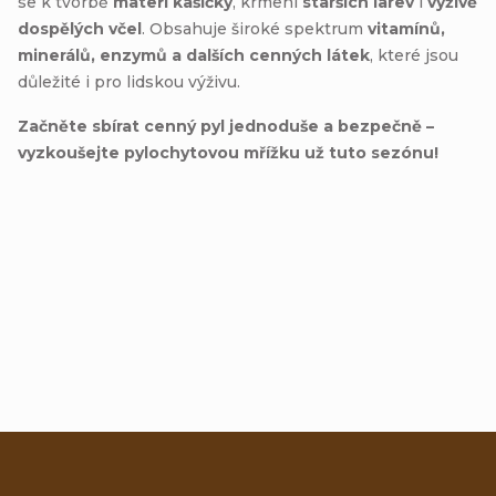
se k tvorbě
mateří kašičky
, krmení
starších larev
i
výživě
dospělých včel
. Obsahuje široké spektrum
vitamínů,
minerálů, enzymů a dalších cenných látek
, které jsou
důležité i pro lidskou výživu.
Začněte sbírat cenný pyl jednoduše a bezpečně –
vyzkoušejte pylochytovou mřížku už tuto sezónu!
Přidat hodnocení
Z