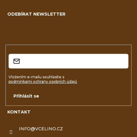
á
ODEBÍRAT NEWSLETTER
p
a
Vložte svůj e-mail a my vám budeme zasílat informace o
nových produktech na našem e-shopu.
t
í
E-mail
Vložením e-mailu souhlasíte s
podmínkami ochrany osobních údajů
Přihlásit se
KONTAKT
INFO
@
VCELINO.CZ