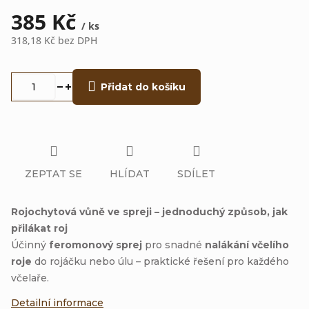
385 Kč
/ ks
318,18 Kč bez DPH
Měrná
cena:
Přidat do košíku
ZEPTAT SE
HLÍDAT
SDÍLET
Rojochytová vůně ve spreji – jednoduchý způsob, jak
přilákat roj
Účinný
feromonový sprej
pro snadné
nalákání včelího
roje
do rojáčku nebo úlu – praktické řešení pro každého
včelaře.
Detailní informace