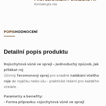
Kontaktujte nás
POPIS
HODNOCENÍ
Detailní popis produktu
Rojochytová vůně ve spreji – jednoduchý způsob, jak
přilákat roj
Účinný
feromonový sprej
pro snadné
nalákání včelího
roje
do rojáčku nebo úlu – praktické řešení pro každého
včelaře.
Parametry a benefity:
•
Forma přípravku:
rojochytová vůně ve spreji