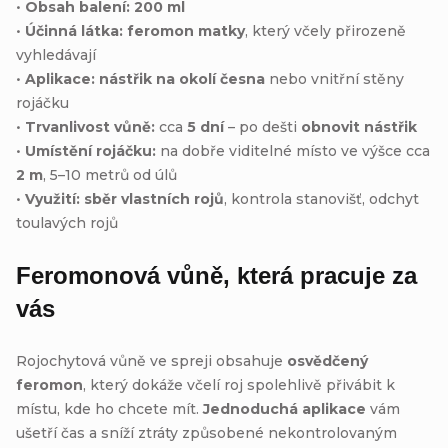
•
Obsah balení:
200 ml
•
Účinná látka:
feromon matky
, který včely přirozeně
vyhledávají
•
Aplikace:
nástřik na okolí česna
nebo vnitřní stěny
rojáčku
•
Trvanlivost vůně:
cca
5 dní
– po dešti
obnovit nástřik
•
Umístění rojáčku:
na dobře viditelné místo ve výšce cca
2 m
, 5–10 metrů od úlů
•
Využití:
sběr vlastních rojů
, kontrola stanovišť, odchyt
toulavých rojů
Feromonová vůně, která pracuje za
vás
Rojochytová vůně ve spreji obsahuje
osvědčený
feromon
, který dokáže včelí roj spolehlivě přivábit k
místu, kde ho chcete mít.
Jednoduchá aplikace
vám
ušetří čas a sníží ztráty způsobené nekontrolovaným