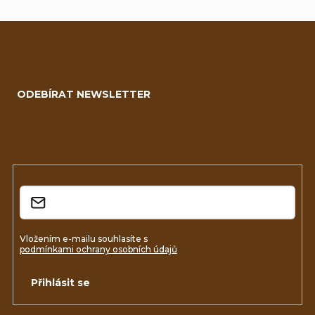
Z
á
ODEBÍRAT NEWSLETTER
p
a
Vložte svůj e-mail a my vám budeme zasílat informace o
nových produktech na našem e-shopu.
t
í
E-mail
Vložením e-mailu souhlasíte s
podmínkami ochrany osobních údajů
Přihlásit se