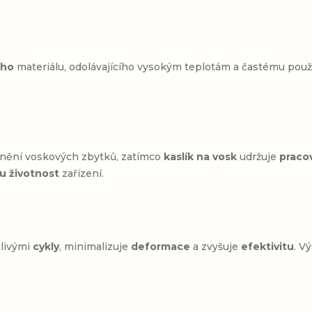
ého
materiálu, odolávajícího vysokým teplotám a častému použ
ranění voskových zbytků, zatímco
kaslík na vosk
udržuje
praco
 životnost
zařízení.
tlivými
cykly
, minimalizuje
deformace
a zvyšuje
efektivitu
. V