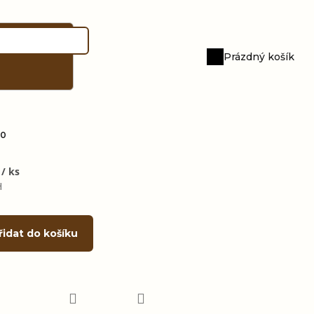
Prázdný košík
Nákupní
košík
70
č
/ ks
H
řidat do košíku