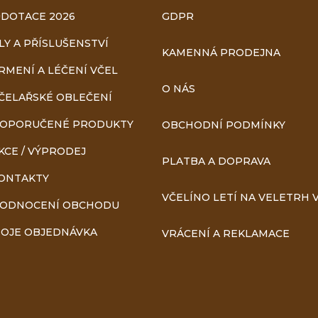
DOTACE 2026
GDPR
LY A PŘÍSLUŠENSTVÍ
KAMENNÁ PRODEJNA
RMENÍ A LÉČENÍ VČEL
O NÁS
ČELAŘSKÉ OBLEČENÍ
OPORUČENÉ PRODUKTY
OBCHODNÍ PODMÍNKY
KCE / VÝPRODEJ
PLATBA A DOPRAVA
ONTAKTY
VČELÍNO LETÍ NA VELETRH V
ODNOCENÍ OBCHODU
OJE OBJEDNÁVKA
VRÁCENÍ A REKLAMACE