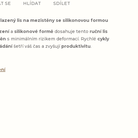
T SE
HLÍDAT
SDÍLET
lazený lis na mezistěny se silikonovou formou
zení
a
silikonové formě
dosahuje tento
ruční lis
těn
s minimálním rizikem deformací. Rychlé
cykly
ádání
šetří váš čas a zvyšují
produktivitu
.
ení