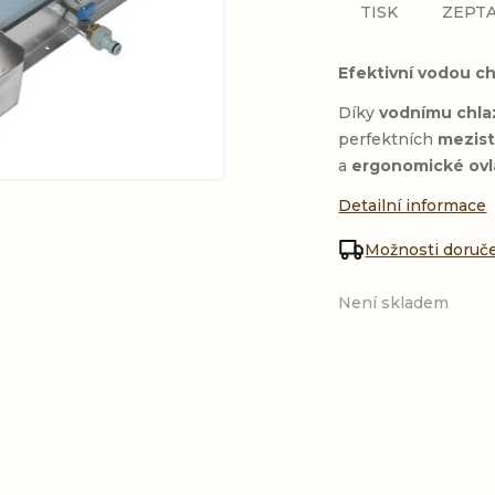
TISK
ZEPTA
Efektivní vodou ch
Díky
vodnímu chla
perfektních
mezis
a
ergonomické ovl
Detailní informace
Možnosti doruč
Není skladem