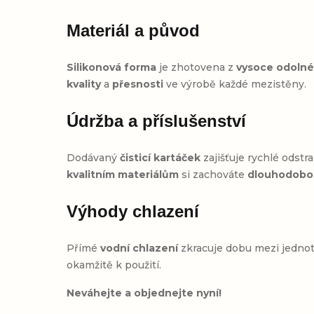
Materiál a původ
Silikonová forma
je zhotovena z
vysoce odoln
kvality
a
přesnosti
ve výrobě každé mezistěny.
Údržba a příslušenství
Dodávaný
čisticí kartáček
zajišťuje rychlé odst
kvalitním materiálům
si zachováte
dlouhodobou
Výhody chlazení
Přímé
vodní chlazení
zkracuje dobu mezi jedno
okamžitě k použití.
Neváhejte a objednejte nyní!