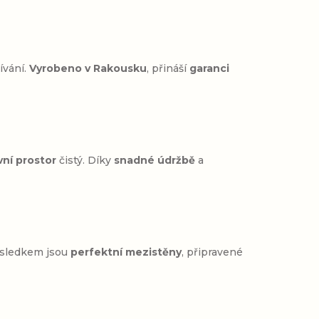
ívání.
Vyrobeno v Rakousku
, přináší
garanci
vní prostor
čistý. Díky
snadné údržbě
a
ýsledkem jsou
perfektní mezistěny
, připravené