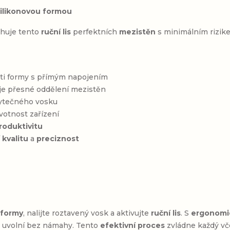
silikonovou formou
huje tento
ruční lis
perfektních
mezistěn
s minimálním rizik
ásti formy s přímým napojením
uje přesné oddělení mezistěn
ytečného vosku
ivotnost zařízení
roduktivitu
í
kvalitu
a
preciznost
 formy
, nalijte roztavený vosk a aktivujte
ruční lis
. S
ergonomi
 uvolní bez námahy. Tento
efektivní proces
zvládne každý vče