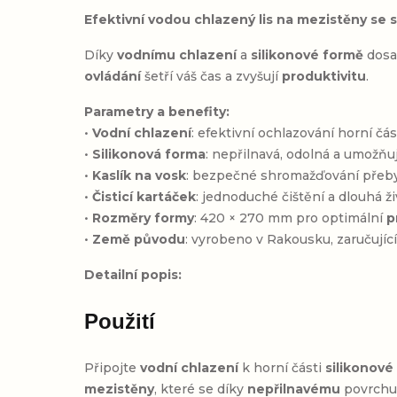
Efektivní vodou chlazený lis na mezistěny se 
Díky
vodnímu chlazení
a
silikonové formě
dosa
ovládání
šetří váš čas a zvyšují
produktivitu
.
Parametry a benefity:
•
Vodní chlazení
: efektivní ochlazování horní č
•
Silikonová forma
: nepřilnavá, odolná a umožň
•
Kaslík na vosk
: bezpečné shromažďování přeb
•
Čisticí kartáček
: jednoduché čištění a dlouhá ž
•
Rozměry formy
: 420 × 270 mm pro optimální
p
•
Země původu
: vyrobeno v Rakousku, zaručujíc
Detailní popis:
Použití
Připojte
vodní chlazení
k horní části
silikonové
mezistěny
, které se díky
nepřilnavému
povrchu