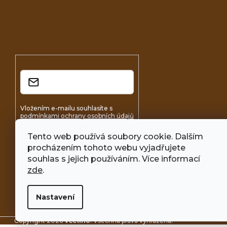
Vložte svůj e-mail a my vám
budeme zasílat informace o
nových produktech na našem e-
shopu.
E-mail
Vložením e-mailu souhlasíte s
podmínkami ochrany osobních údajů
Tento web používá soubory cookie. Dalším
Přihlásit se
procházením tohoto webu vyjadřujete
souhlas s jejich používáním. Více informací
zde
.
Nastavení
Copyright 2026
Včelíno
. Všechna práva vyhrazena.
Upravit nastaven