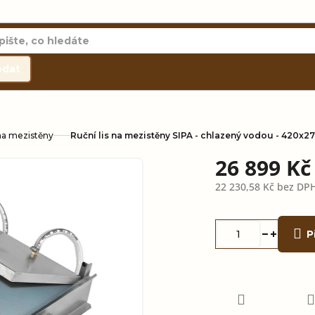
edat
 na mezistěny
Ruční lis na mezistěny SIPA - chlazený vodou - 420x2
26 899 K
22 230,58 Kč bez DP
Měrná
cena:
P