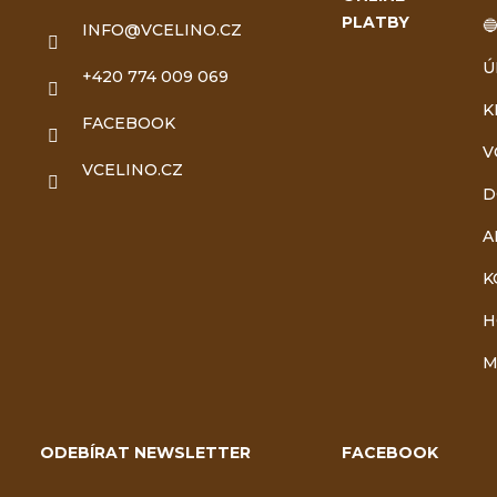
p
PLATBY

INFO
@
VCELINO.CZ
a
Ú
+420 774 009 069
t
K
FACEBOOK
V
í
VCELINO.CZ
D
A
K
H
M
ODEBÍRAT NEWSLETTER
FACEBOOK