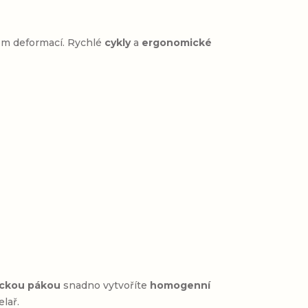
em deformací. Rychlé
cykly
a
ergonomické
ckou pákou
snadno vytvoříte
homogenní
lař.