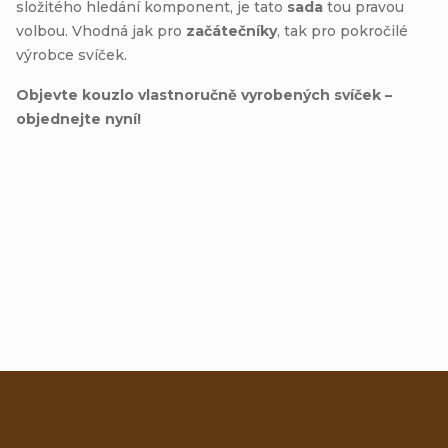
složitého hledání komponent, je tato
sada
tou pravou
volbou. Vhodná jak pro
začátečníky
, tak pro pokročilé
výrobce svíček.
Objevte kouzlo vlastnoručně vyrobených svíček –
objednejte nyní!
Přidat hodnocení
Z