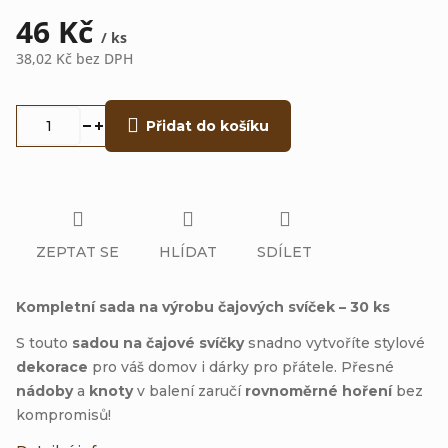
46 Kč
/ ks
38,02 Kč bez DPH
Měrná
cena:
Přidat do košíku
ZEPTAT SE
HLÍDAT
SDÍLET
Kompletní sada na výrobu čajových svíček – 30 ks
S touto
sadou na čajové svíčky
snadno vytvoříte stylové
dekorace
pro váš domov i dárky pro přátele. Přesné
nádoby
a
knoty
v balení zaručí
rovnoměrné hoření
bez
kompromisů!