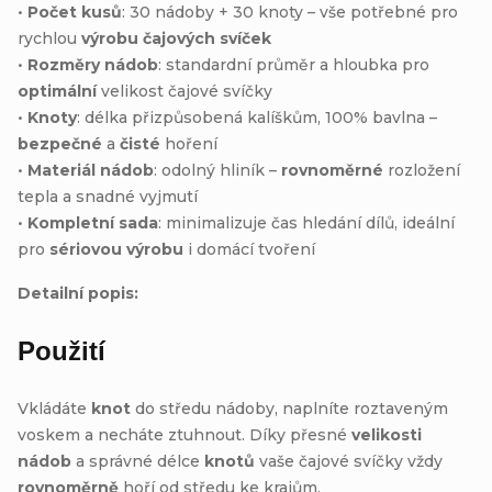
•
Počet kusů
: 30 nádoby + 30 knoty – vše potřebné pro
rychlou
výrobu čajových svíček
•
Rozměry nádob
: standardní průměr a hloubka pro
optimální
velikost čajové svíčky
•
Knoty
: délka přizpůsobená kalíškům, 100% bavlna –
bezpečné
a
čisté
hoření
•
Materiál nádob
: odolný hliník –
rovnoměrné
rozložení
tepla a snadné vyjmutí
•
Kompletní sada
: minimalizuje čas hledání dílů, ideální
pro
sériovou výrobu
i domácí tvoření
Detailní popis:
Použití
Vkládáte
knot
do středu nádoby, naplníte roztaveným
voskem a necháte ztuhnout. Díky přesné
velikosti
nádob
a správné délce
knotů
vaše čajové svíčky vždy
rovnoměrně
hoří od středu ke krajům.