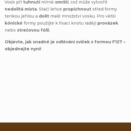
Vosk při
tuhnutí
mírně
smrští
, což může vytvořit
nedolitá místa
. Stačí lehce
propíchnout
střed formy
tenkou jehlou a
dolít
malé množství vosku. Pro větší
kónické
formy použijte k fixaci knotu raději
provázek
nebo
strečovou fólii
.
Objevte, jak snadné je odlévání svíček s formou F127 –
objednejte nyní!
Přidat hodnocení