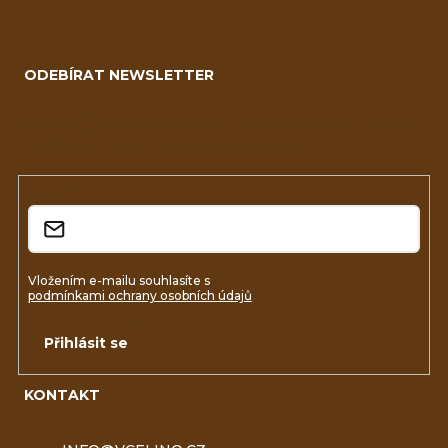
Z
á
ODEBÍRAT NEWSLETTER
p
a
Vložte svůj e-mail a my vám budeme zasílat informace o
nových produktech na našem e-shopu.
t
í
E-mail
Vložením e-mailu souhlasíte s
podmínkami ochrany osobních údajů
Přihlásit se
KONTAKT