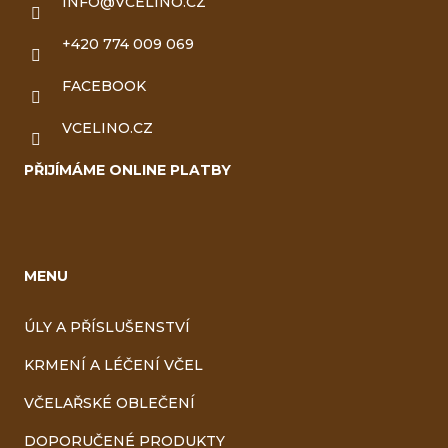
INFO
@
VCELINO.CZ
+420 774 009 069
FACEBOOK
VCELINO.CZ
PŘIJÍMÁME ONLINE PLATBY
MENU
ÚLY A PŘÍSLUŠENSTVÍ
KRMENÍ A LÉČENÍ VČEL
VČELAŘSKÉ OBLEČENÍ
DOPORUČENÉ PRODUKTY