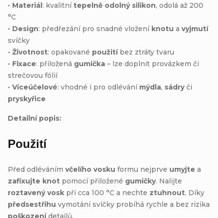
•
Materiál
: kvalitní
tepelně odolný silikon
, odolá až 200
°C
•
Design
: předřezání pro snadné vložení
knotu
a
vyjmutí
svíčky
•
Životnost
: opakované
použití
bez ztráty tvaru
•
Fixace
: přiložená
gumička
– lze doplnit provázkem či
strečovou fólií
•
Víceúčelové
: vhodné i pro odlévání
mýdla
,
sádry
či
pryskyřice
Detailní popis:
Použití
Před odléváním
včelího vosku
formu nejprve
umyjte
a
zafixujte knot
pomocí přiložené
gumičky
. Nalijte
roztavený vosk
při cca 100 °C a nechte
ztuhnout
. Díky
předsestřihu
vymotání svíčky probíhá rychle a bez rizika
poškození
detailů.