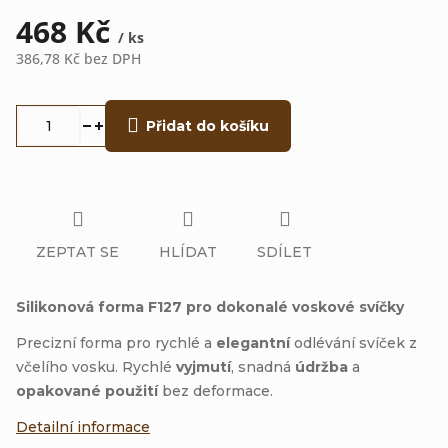
468 Kč
/ ks
386,78 Kč bez DPH
Měrná
cena:
Přidat do košíku
ZEPTAT SE
HLÍDAT
SDÍLET
Silikonová forma F127 pro dokonalé voskové svíčky
Precizní forma pro rychlé a
elegantní
odlévání svíček z
včelího vosku. Rychlé
vyjmutí
, snadná
údržba
a
opakované použití
bez deformace.
Detailní informace