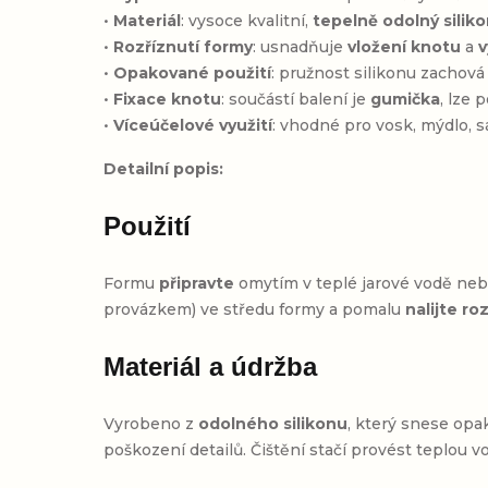
•
Materiál
: vysoce kvalitní,
tepelně odolný silik
•
Rozříznutí formy
: usnadňuje
vložení knotu
a
v
•
Opakované použití
: pružnost silikonu zachová
•
Fixace knotu
: součástí balení je
gumička
, lze 
•
Víceúčelové využití
: vhodné pro vosk, mýdlo, s
Detailní popis:
Použití
Formu
připravte
omytím v teplé jarové vodě neb
provázkem) ve středu formy a pomalu
nalijte r
Materiál a údržba
Vyrobeno z
odolného silikonu
, který snese op
poškození detailů. Čištění stačí provést teplou 