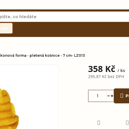
edat
likonová forma - pletená košnice - 7 cm- LZ013
358 Kč
/ ks
295,87 Kč bez DPH
Měrná
cena:
P