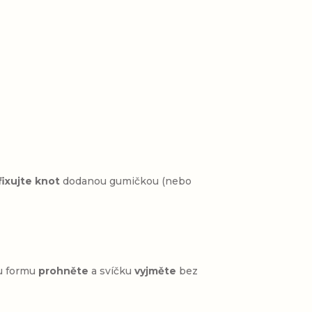
fixujte knot
dodanou gumičkou (nebo
u formu
prohněte
a svíčku
vyjměte
bez