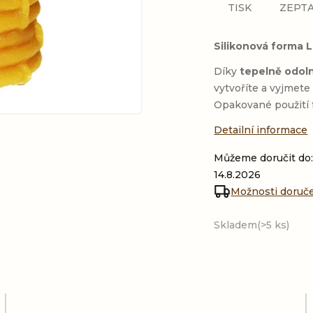
TISK
ZEPTA
Silikonová forma 
Díky
tepelně odol
vytvoříte a vyjmet
Opakované použití f
Detailní informace
Můžeme doručit do
14.8.2026
Možnosti doruč
Skladem
(>5 ks)