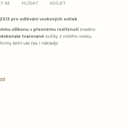
T SE
HLÍDAT
SDÍLET
LZ013 pro odlévání voskových svíček
nému silikonu
a
přesnému rozříznutí
snadno
e
dokonale tvarované
svíčky z včelího vosku.
ormy šetří váš čas i náklady!
:
ení