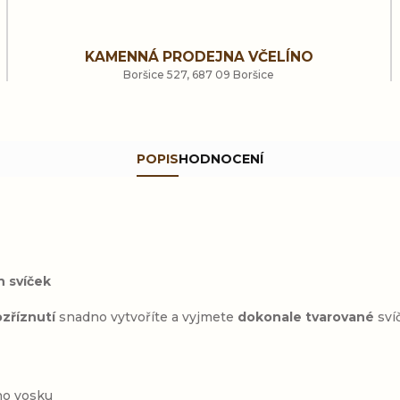
KAMENNÁ PRODEJNA VČELÍNO
Boršice 527, 687 09 Boršice
POPIS
HODNOCENÍ
h svíček
zříznutí
snadno vytvoříte a vyjmete
dokonale tvarované
sví
ího vosku