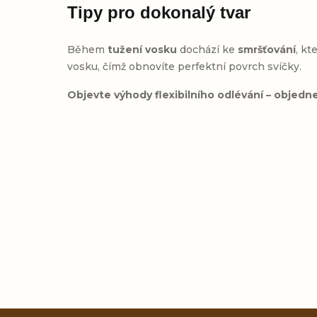
Tipy pro dokonalý tvar
Během
tužení vosku
dochází ke
smršťování
, kt
vosku, čímž obnovíte perfektní povrch svíčky.
Objevte výhody flexibilního odlévání – objedne
Přidat hodnocení