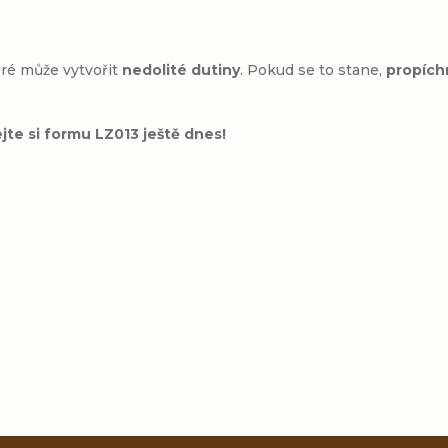
eré může vytvořit
nedolité dutiny
. Pokud se to stane,
propích
jte si formu LZ013 ještě dnes!