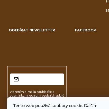
H
M
ODEBÍRAT NEWSLETTER
FACEBOOK
Vložte svůj e-mail a my vám
budeme zasílat informace o
nových produktech na našem e-
shopu.
E-mail
Vložením e-mailu souhlasíte s
podmínkami ochrany osobních údajů
Tento web používá soubory cookie. Dalším
Přihlásit se