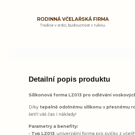
RODINNÁ VČELAŘSKÁ FIRMA
Tradice v srdci, budoucnost v rukou.
Detailní popis produktu
Silikonová forma LZ013 pro odlévání voskovýc
Díky
tepelně odolnému silikonu
a
přesnému ro
šetří váš čas i náklady!
Parametry a benefity:
•
Typ LZ013
: univerzální forma pro svíčky z včel