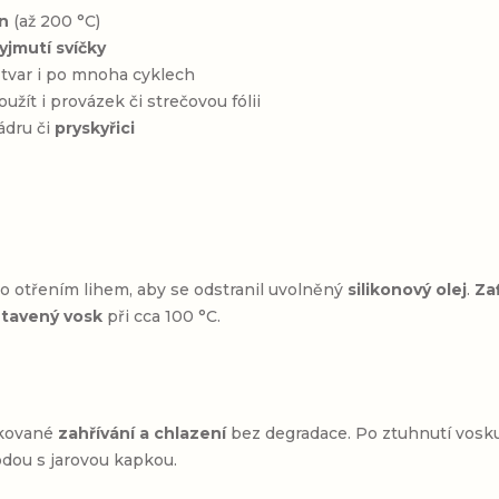
on
(až 200 °C)
yjmutí svíčky
 tvar i po mnoha cyklech
použít i provázek či strečovou fólii
ádru či
pryskyřici
o otřením lihem, aby se odstranil uvolněný
silikonový olej
.
Za
oztavený vosk
při cca 100 °C.
akované
zahřívání a chlazení
bez degradace. Po ztuhnutí vosk
vodou s jarovou kapkou.