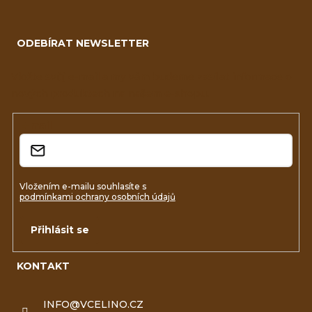
Z
á
ODEBÍRAT NEWSLETTER
p
a
Vložte svůj e-mail a my vám budeme zasílat informace o
nových produktech na našem e-shopu.
t
í
E-mail
Vložením e-mailu souhlasíte s
podmínkami ochrany osobních údajů
Přihlásit se
KONTAKT
INFO
@
VCELINO.CZ