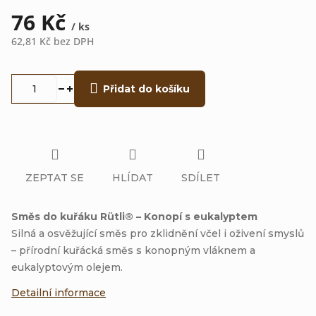
76 Kč
/ ks
62,81 Kč bez DPH
Měrná
cena:
Přidat do košíku
ZEPTAT SE
HLÍDAT
SDÍLET
Směs do kuřáku Rütli® – Konopí s eukalyptem
Silná a osvěžující směs pro zklidnění včel i oživení smyslů
– přírodní kuřácká směs s konopným vláknem a
eukalyptovým olejem.
Detailní informace