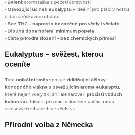
•
Balení
: aromataška s pečetí čerstvosti
•
Osvěžující účinek eukalyptu
– ideální pro práci v horku
či bezsnůškovém období
•
Bez THC – naprosto bezpečné pro včely i včelaře
•
Dlouhá doba hoření, minimum popela
•
Čistě přírodní složení – bez chemických příměsí
Eukalyptus – svěžest, kterou
oceníte
Tato
unikátní směs
spojuje
zklidňující účinky
konopného vlákna
s
osvěžujícím aroma eukalyptu
,
které nejen včely zklidní, ale zároveň
pročistí vzduch
kolem vás
. Ideální při práci v dusném počasí nebo
stresových situacích ve včelstvu.
Přírodní volba z Německa