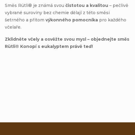
Směs Rütli® je známá svou
čistotou a kvalitou
– pečlivě
vybrané suroviny bez chemie dělají z této směsi
šetrného a přitom
výkonného pomocníka
pro každého
včelaře.
Zklidněte včely a osvěžte svou mysl – objednejte směs
Rütli® Konopí s eukalyptem právě teď!
Přidat hodnocení