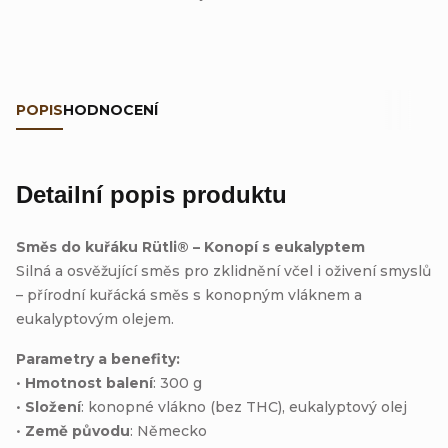
POPIS
HODNOCENÍ
Detailní popis produktu
Směs do kuřáku Rütli® – Konopí s eukalyptem
Silná a osvěžující směs pro zklidnění včel i oživení smyslů
– přírodní kuřácká směs s konopným vláknem a
eukalyptovým olejem.
Parametry a benefity:
•
Hmotnost balení
: 300 g
•
Složení
: konopné vlákno (bez THC), eukalyptový olej
•
Země původu
: Německo