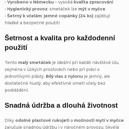
•
Vyrobeno v Německu
– vysoká
kvalita zpracování
•
Hygienický provoz
: smetáček lze
mýt v myčce
•
Šetrný k včelám
:
jemné copánky (24 ks)
zajišťují
hladké a bezpečné použití
Šetrnost a kvalita pro každodenní
použití
Tento
malý smetáček
je ideální při každé návštěvě úlu,
zejména v úzkých prostorách nebo při práci s
jednotlivými plásty.
Bílý vlas z nylonu
je jemný, ale
dostatečně hustý, aby efektivně ometl včely bez
podráždění.
Snadná údržba a dlouhá životnost
Díky
odolné plastové rukojeti
a
možnosti mytí v myčce
zaručuje snadnou údržbu i v náročném provozu. Skvělá