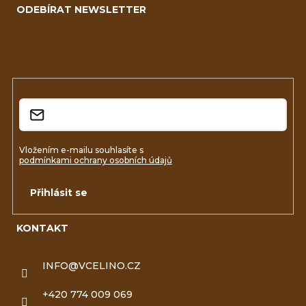
ODEBÍRAT NEWSLETTER
p
a
Vložte svůj e-mail a my vám budeme zasílat informace o
nových produktech na našem e-shopu.
t
í
E-mail
Vložením e-mailu souhlasíte s
podmínkami ochrany osobních údajů
Přihlásit se
KONTAKT
INFO
@
VCELINO.CZ
+420 774 009 069