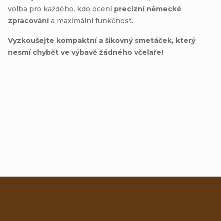
volba pro každého, kdo ocení
precizní německé
zpracování
a maximální funkčnost.
Vyzkoušejte kompaktní a šikovný smetáček, který
nesmí chybět ve výbavě žádného včelaře!
Přidat hodnocení
Z
á