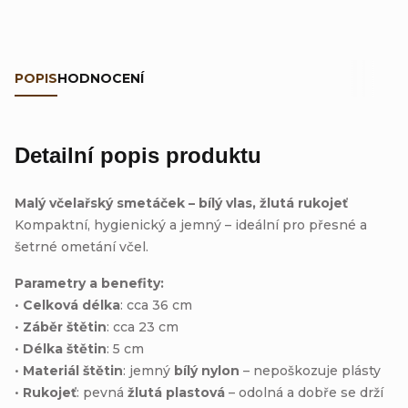
POPIS
HODNOCENÍ
Detailní popis produktu
Malý včelařský smetáček – bílý vlas, žlutá rukojeť
Kompaktní, hygienický a jemný – ideální pro přesné a
šetrné ometání včel.
Parametry a benefity:
•
Celková délka
: cca 36 cm
•
Záběr štětin
: cca 23 cm
•
Délka štětin
: 5 cm
•
Materiál štětin
: jemný
bílý nylon
– nepoškozuje plásty
•
Rukojeť
: pevná
žlutá plastová
– odolná a dobře se drží