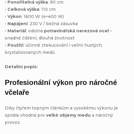
•
Ponořitelná výška
: 90 cm
•
Celková výška
: 110 cm
•
Výkon
: 1600 W (4×400 W)
•
Napájení
: 230 V / běžná zásuvka
•
Materiál
: odolná
potravinářská nerezová ocel
–
snadné čištění, dlouhá životnost
•
Použití
: účinné ztekucování i velmi hustých,
krystalizovaných medů
Detailní popis:
Profesionální výkon pro náročné
včelaře
Díky čtyřem topným článkům a vysokému výkonu je
spirála vhodná pro
velké objemy medu
a náročný
provoz.