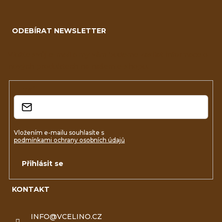
Z
á
ODEBÍRAT NEWSLETTER
p
a
Vložte svůj e-mail a my vám budeme zasílat informace o
nových produktech na našem e-shopu.
t
í
E-mail
Vložením e-mailu souhlasíte s
podmínkami ochrany osobních údajů
Přihlásit se
KONTAKT
INFO
@
VCELINO.CZ